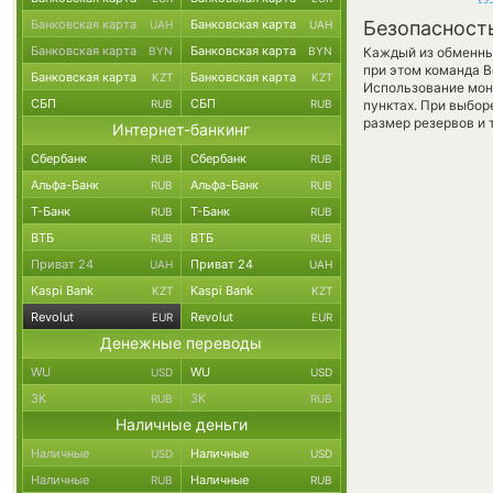
Банковская карта
Банковская карта
Безопасност
UAH
UAH
Банковская карта
Банковская карта
BYN
BYN
Каждый из обменны
при этом команда 
Банковская карта
Банковская карта
KZT
KZT
Использование мон
СБП
СБП
RUB
RUB
пунктах. При выбор
размер резервов и 
Интернет-банкинг
Сбербанк
Сбербанк
RUB
RUB
Альфа-Банк
Альфа-Банк
RUB
RUB
Т-Банк
Т-Банк
RUB
RUB
ВТБ
ВТБ
RUB
RUB
Приват 24
Приват 24
UAH
UAH
Kaspi Bank
Kaspi Bank
KZT
KZT
Revolut
Revolut
EUR
EUR
Денежные переводы
WU
WU
USD
USD
ЗК
ЗК
RUB
RUB
Наличные деньги
Наличные
Наличные
USD
USD
Наличные
Наличные
RUB
RUB