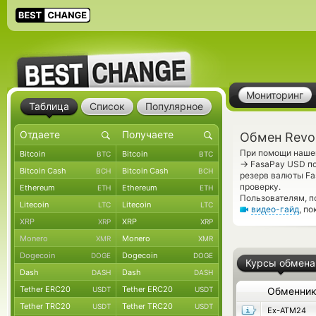
Мониторинг
Таблица
Список
Популярное
Обмен Revol
При помощи нашег
Bitcoin
Bitcoin
BTC
BTC
→
FasaPay USD по
Bitcoin Cash
Bitcoin Cash
BCH
BCH
резерв валюты Fa
проверку.
Ethereum
Ethereum
ETH
ETH
Пользователям, п
Litecoin
Litecoin
LTC
LTC
видео-гайд
, п
XRP
XRP
XRP
XRP
Monero
Monero
XMR
XMR
Dogecoin
Dogecoin
DOGE
DOGE
Курсы обмена
Dash
Dash
DASH
DASH
Tether ERC20
Tether ERC20
USDT
USDT
Обменни
Tether TRC20
Tether TRC20
USDT
USDT
Ex-ATM24