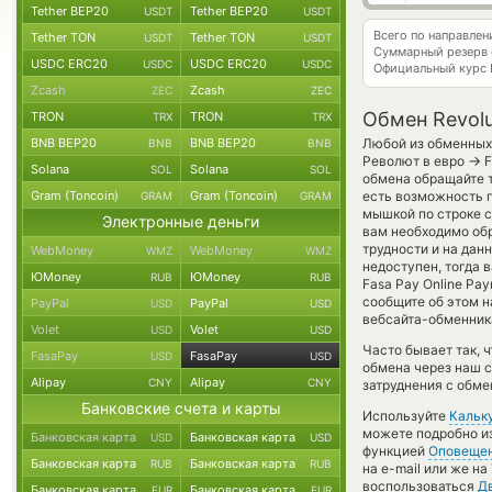
Tether BEP20
Tether BEP20
USDT
USDT
Всего по направлен
Tether TON
Tether TON
USDT
USDT
Суммарный резерв
USDC ERC20
USDC ERC20
USDC
USDC
Официальный курс
Zcash
Zcash
ZEC
ZEC
Обмен Revolu
TRON
TRON
TRX
TRX
BNB BEP20
BNB BEP20
Любой из обменных 
BNB
BNB
→
Револют в евро
F
Solana
Solana
SOL
SOL
обмена обращайте т
Gram (Toncoin)
Gram (Toncoin)
есть возможность п
GRAM
GRAM
мышкой по строке с
Электронные деньги
вам необходимо обр
трудности и на дан
WebMoney
WebMoney
WMZ
WMZ
недоступен, тогда в
ЮMoney
ЮMoney
RUB
RUB
Fasa Pay Online Pa
сообщите об этом 
PayPal
PayPal
USD
USD
вебсайта-обменника
Volet
Volet
USD
USD
Часто бывает так, 
FasaPay
FasaPay
USD
USD
обмена через наш с
Alipay
Alipay
CNY
CNY
затруднения с обме
Банковские счета и карты
Используйте
Кальк
можете подробно и
Банковская карта
Банковская карта
USD
USD
функцией
Оповеще
Банковская карта
Банковская карта
RUB
RUB
на e-mail или же н
воспользоваться
Д
Банковская карта
Банковская карта
EUR
EUR