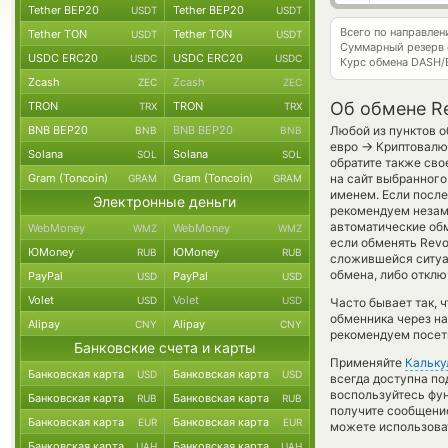
Tether BEP20
Tether BEP20
USDT
USDT
Всего по направлен
Tether TON
Tether TON
USDT
USDT
Суммарный резерв
USDC ERC20
USDC ERC20
USDC
USDC
Курс обмена
DASH/
Zcash
Zcash
ZEC
ZEC
Об обмене Re
TRON
TRON
TRX
TRX
BNB BEP20
BNB BEP20
Любой из пунктов о
BNB
BNB
→
евро
Криптовалют
Solana
Solana
SOL
SOL
обратите также сво
Gram (Toncoin)
Gram (Toncoin)
на сайт выбранного
GRAM
GRAM
именем. Если после
Электронные деньги
рекомендуем незаме
автоматические о
WebMoney
WebMoney
WMZ
WMZ
если обменять Revol
ЮMoney
ЮMoney
RUB
RUB
сложившейся ситуа
обмена, либо отклю
PayPal
PayPal
USD
USD
Volet
Volet
USD
USD
Часто бывает так, 
обменника через на
Alipay
Alipay
CNY
CNY
рекомендуем посети
Банковские счета и карты
Применяйте
Кальку
Банковская карта
Банковская карта
USD
USD
всегда доступна п
воспользуйтесь фу
Банковская карта
Банковская карта
RUB
RUB
получите сообщение
Банковская карта
Банковская карта
EUR
EUR
можете использов
Банковская карта
Банковская карта
UAH
UAH