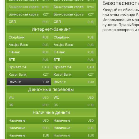
Безопасност
Банковская карта
Банковская карта
BYN
BYN
Каждый из обменны
Банковская карта
Банковская карта
KZT
KZT
при этом команда 
Использование мон
СБП
СБП
RUB
RUB
пунктах. При выбор
Интернет-банкинг
размер резервов и 
Сбербанк
Сбербанк
RUB
RUB
Альфа-Банк
Альфа-Банк
RUB
RUB
Т-Банк
Т-Банк
RUB
RUB
ВТБ
ВТБ
RUB
RUB
Приват 24
Приват 24
UAH
UAH
Kaspi Bank
Kaspi Bank
KZT
KZT
Revolut
Revolut
EUR
EUR
Денежные переводы
WU
WU
USD
USD
ЗК
ЗК
RUB
RUB
Наличные деньги
Наличные
Наличные
USD
USD
Наличные
Наличные
RUB
RUB
Наличные
Наличные
EUR
EUR