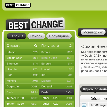
Мониторинг
Таблица
Список
Популярное
Обмен Revol
Мы представляем 
Bitcoin
Bitcoin
BTC
BTC
→
Dash (DASH) по
Bitcoin Cash
Bitcoin Cash
BCH
BCH
внимание также и
проверены админ
Ethereum
Ethereum
ETH
ETH
Для клиентов, ко
Litecoin
Litecoin
LTC
LTC
рассказывает о в
XRP
XRP
XRP
XRP
Monero
Monero
XMR
XMR
Dogecoin
Dogecoin
DOGE
DOGE
Курсы обмена
Dash
Dash
DASH
DASH
Tether ERC20
Tether ERC20
USDT
USDT
Обменни
Tether TRC20
Tether TRC20
USDT
USDT
TroyChange