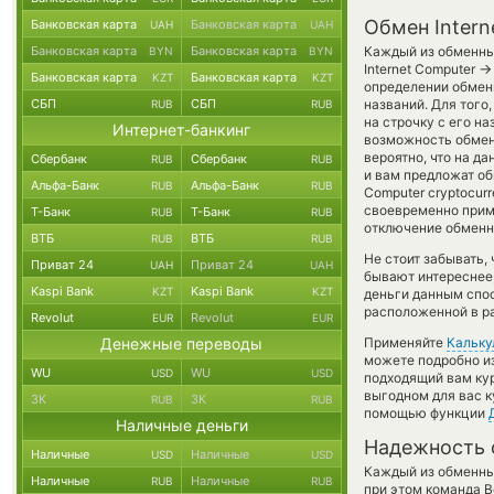
Обмен Intern
Банковская карта
Банковская карта
UAH
UAH
Банковская карта
Банковская карта
Каждый из обменных
BYN
BYN
→
Internet Computer
Банковская карта
Банковская карта
KZT
KZT
определении обменн
СБП
СБП
названий. Для того
RUB
RUB
на строчку с его н
Интернет-банкинг
возможность обмен
вероятно, что на д
Сбербанк
Сбербанк
RUB
RUB
и вам предложат об
Альфа-Банк
Альфа-Банк
RUB
RUB
Computer cryptocurr
своевременно прим
Т-Банк
Т-Банк
RUB
RUB
отключение обменно
ВТБ
ВТБ
RUB
RUB
Не стоит забывать,
Приват 24
Приват 24
UAH
UAH
бывают интереснее,
Kaspi Bank
Kaspi Bank
KZT
KZT
деньги данным спос
расположенной в ра
Revolut
Revolut
EUR
EUR
Денежные переводы
Применяйте
Кальку
можете подробно и
WU
WU
USD
USD
подходящий вам кур
выгодном для вас к
ЗК
ЗК
RUB
RUB
помощью функции
Наличные деньги
Надежность 
Наличные
Наличные
USD
USD
Каждый из обменны
Наличные
Наличные
RUB
RUB
при этом команда 