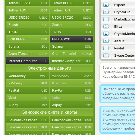
Tether BEP20
Tether BEP20
USDT
USDT
Expeer
Tether TON
Tether TON
USDT
USDT
CryptoGin
USDC ERC20
USDC ERC20
USDC
USDC
MarketExcha
Zcash
Zcash
ZEC
ZEC
Bitsz
TRON
TRON
TRX
TRX
CryptoMonit
BNB BEP20
BNB BEP20
BNB
BNB
AlfaBit
Solana
Solana
SOL
SOL
Revbit
Gram (Toncoin)
Gram (Toncoin)
GRAM
GRAM
SwapsCenter
Internet Computer
Internet Computer
ICP
ICP
Электронные деньги
Всего по направлени
Суммарный резерв
WebMoney
WebMoney
WMZ
WMZ
Курс обмена
BNB/I
ЮMoney
ЮMoney
RUB
RUB
Некоторые из пред
PayPal
PayPal
USD
USD
обменов с расчетом
Volet
Volet
USD
USD
выгодный обмен дл
Alipay
Alipay
CNY
CNY
В целях противоде
Банковские счета и карты
обменные пункты п
В случае если тра
Банковская карта
Банковская карта
USD
USD
обменную операци
Банковская карта
Банковская карта
RUB
RUB
соблюдения требов
Банковская карта
Банковская карта
EUR
EUR