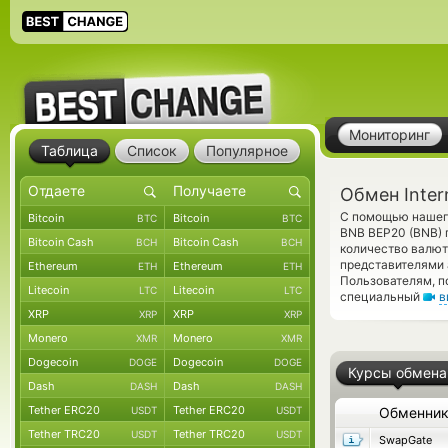
Мониторинг
Таблица
Список
Популярное
Обмен Inter
С помощью нашего
Bitcoin
Bitcoin
BTC
BTC
BNB BEP20 (BNB) 
Bitcoin Cash
Bitcoin Cash
BCH
BCH
количество валют
представителями 
Ethereum
Ethereum
ETH
ETH
Пользователям, п
Litecoin
Litecoin
LTC
LTC
специальный
в
XRP
XRP
XRP
XRP
Monero
Monero
XMR
XMR
Dogecoin
Dogecoin
DOGE
DOGE
Курсы обмена
Dash
Dash
DASH
DASH
Tether ERC20
Tether ERC20
USDT
USDT
Обменни
Tether TRC20
Tether TRC20
USDT
USDT
SwapGate