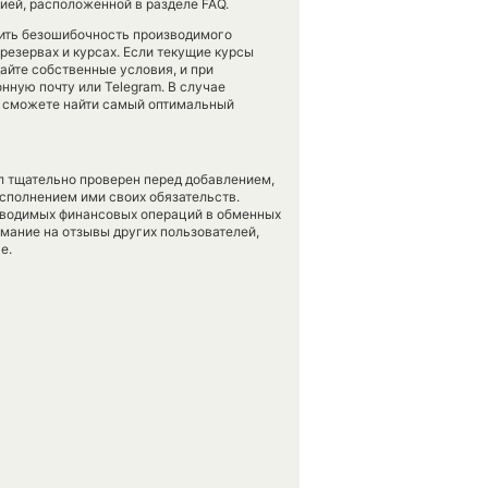
ией, расположенной в разделе FAQ.
рить безошибочность производимого
резервах и курсах. Если текущие курсы
айте собственные условия, и при
нную почту или Telegram. В случае
 сможете найти самый оптимальный
л тщательно проверен перед добавлением,
сполнением ими своих обязательств.
оводимых финансовых операций в обменных
имание на отзывы других пользователей,
е.