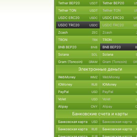
Tether BEP20
Tether BEP20
USDT
U
Tether TON
Tether TON
USDT
U
USDC ERC20
USDC ERC20
USDC
U
USDC TRC20
USDC TRC20
USDC
U
Zcash
Zcash
ZEC
TRON
TRON
TRX
BNB BEP20
BNB BEP20
BNB
Solana
Solana
SOL
Gram (Toncoin)
Gram (Toncoin)
GRAM
G
Электронные деньги
WebMoney
WebMoney
WMZ
W
ЮMoney
ЮMoney
RUB
PayPal
PayPal
USD
Volet
Volet
USD
Alipay
Alipay
CNY
Банковские счета и карты
Банковская карта
Банковская карта
USD
Банковская карта
Банковская карта
RUB
Банковская карта
Банковская карта
EUR