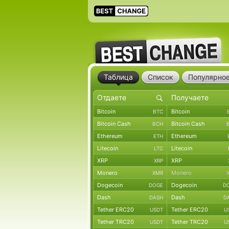
Таблица
Список
Популярно
Bitcoin
Bitcoin
BTC
Bitcoin Cash
Bitcoin Cash
BCH
Ethereum
Ethereum
ETH
Litecoin
Litecoin
LTC
XRP
XRP
XRP
Monero
Monero
XMR
Dogecoin
Dogecoin
DOGE
D
Dash
Dash
DASH
D
Tether ERC20
Tether ERC20
USDT
U
Tether TRC20
Tether TRC20
USDT
U