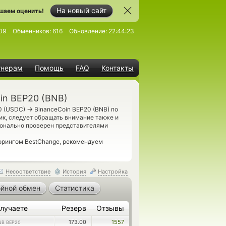
На новый сайт
шаем оценить!
09
Обменников:
616
Обновление:
22:44:23
тнерам
Помощь
FAQ
Контакты
in BEP20 (BNB)
→
0 (USDC)
BinanceCoin BEP20 (BNB) по
к, следует обращать внимание также и
конально проверен представителями
торингом BestChange, рекомендуем
Несоответствие
История
Настройка
йной обмен
Статистика
лучаете
Резерв
Отзывы
173.00
1557
NB BEP20