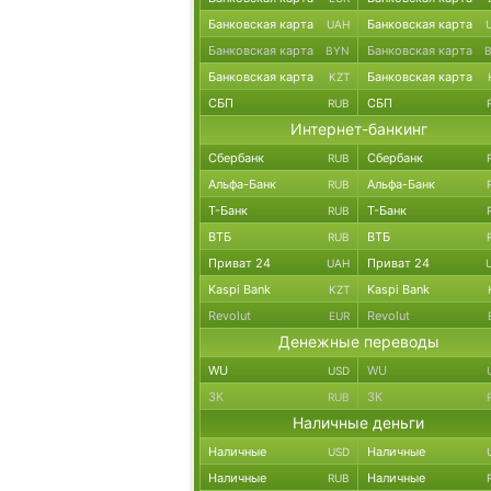
Банковская карта
Банковская карта
UAH
Банковская карта
Банковская карта
BYN
Банковская карта
Банковская карта
KZT
СБП
СБП
RUB
Интернет-банкинг
Сбербанк
Сбербанк
RUB
Альфа-Банк
Альфа-Банк
RUB
Т-Банк
Т-Банк
RUB
ВТБ
ВТБ
RUB
Приват 24
Приват 24
UAH
Kaspi Bank
Kaspi Bank
KZT
Revolut
Revolut
EUR
Денежные переводы
WU
WU
USD
ЗК
ЗК
RUB
Наличные деньги
Наличные
Наличные
USD
Наличные
Наличные
RUB