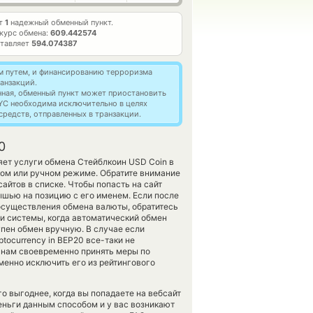
ет
1
надежный обменный пункт.
курс обмена:
609.442574
ставляет
594.074387
м путем, и финансированию терроризма
анзакций.
нная, обменный пункт может приостановить
YC необходима исключительно в целях
редств, отправленных в транзакции.
0
яет услуги обмена Стейблкоин USD Coin в
ом или ручном режиме. Обратите внимание
айтов в списке. Чтобы попасть на сайт
ышью на позицию с его именем. Если после
 осуществления обмена валюты, обратитесь
ои системы, когда автоматический обмен
упен обмен вручную. В случае если
ptocurrency in BEP20 все-таки не
т нам своевременно принять меры по
енно исключить его из рейтингового
 выгоднее, когда вы попадаете на вебсайт
еньги данным способом и у вас возникают