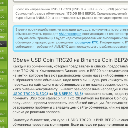
SDT
Всего по направлению USDC TRC20 (USDC)
BNB BEP20 (BNB) работа
→
SDT
Суммарный резерв обменников:
173.00
BNB BEP20.
Средневзвешенный 
SDC
Курс обмена
BNB/USD
на криптовалютных рынках на текущее время со
SDC
В целях противодействия легализации доходов, полученных преступны
ZEC
обменные пункты проводят
AML-проверки
поступающих от клиентов тр
TRX
В случае если транзакция будет идентифицирована как высокорискова
обменную операцию для проведения
процедуры KYC
. Информация по K
BNB
соблюдения требований AML/KYC для последующего разблокирования с
SOL
RAM
Обмен USD Coin TRC20 на Binance Coin BEP2
Каждый из обменников, который представлен в списке, предоставл
→
сети TRC-20
Криптовалюта Бинанс-коин в BEP20 в автоматическ
MZ
на метки, которые бывают расположены около названий обменных с
RUB
выбранного вами обменника, надо всего лишь один раз кликнуть м
перехода на сайт одного из обменников вы не нашли возможности
USD
к его онлайн-консультанту. Бывают разнообразные неполадки и сб
USD
USDC TRC20 (USDC)
на
BNB BEP20 (BNB)
провести нельзя, но дост
поменять USD Coin stablecoin in TRC-20 network на Binance Coin cry
CNY
получилось, просим оповестить нас об этой ситуации. Это поможе
разрешению проблемы с владельцем сайта-обменника, или же врем
списка до решения вопроса.
USD
→
Зачастую бывает так, что курсы USDC-TRC20
BNB-BEP20 намного
RUB
обменника через наш мониторинг. Если вы еще ни разу не меняли д
EUR