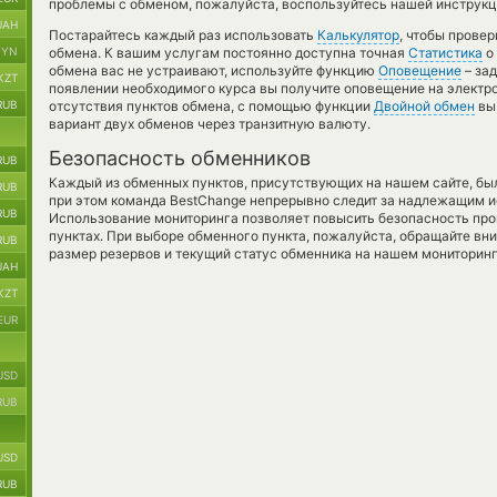
проблемы с обменом, пожалуйста, воспользуйтесь нашей инструкц
UAH
Постарайтесь каждый раз использовать
Калькулятор
, чтобы прове
BYN
обмена. К вашим услугам постоянно доступна точная
Статистика
о 
обмена вас не устраивают, используйте функцию
Оповещение
– зад
KZT
появлении необходимого курса вы получите оповещение на электро
RUB
отсутствия пунктов обмена, с помощью функции
Двойной обмен
вы
вариант двух обменов через транзитную валюту.
Безопасность обменников
RUB
Каждый из обменных пунктов, присутствующих на нашем сайте, бы
RUB
при этом команда BestChange непрерывно следит за надлежащим и
RUB
Использование мониторинга позволяет повысить безопасность пр
пунктах. При выборе обменного пункта, пожалуйста, обращайте вн
RUB
размер резервов и текущий статус обменника на нашем мониторинг
UAH
KZT
EUR
USD
RUB
USD
RUB