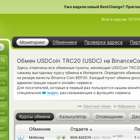
Уже видели новый BestChange? Пригла
Всего курсов:
10701
Мониторинг
Обменники
Проверка адреса
Пар
е
Обмен USDCoin TRC20 (USDC) на BinanceCo
Здесь отмечены все обменные пункты, меняющие USDCoin TRC2
BTC
самому выгодному курсу обмена в Интернете. Определяя обменни
BCH
на резерв валюты Binance Coin BEP20. Каждый пункт обмена дос
администрации нашего онлайн-сервиса.
ETH
Для посетителей, которые в первый раз пользуются нашим мони
LTC
специальное
видео
, рассказывающее о функциях сервиса.
XRP
XMR
Обратный обмен
Избранное
OGE
Курсы обмена
Калькулятор
Оповещение
Дво
ASH
SDT
Обменник
Отдаете
По
▲
SDT
от 500
MrMoney
609.442574
1
USDC TRC20
B