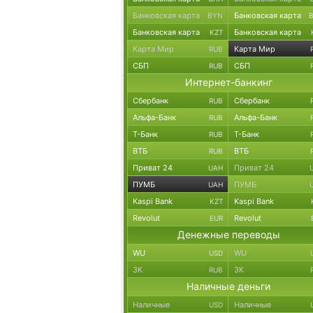
Банковская карта
Банковская карта
BYN
Банковская карта
Банковская карта
KZT
Карта Мир
Карта Мир
RUB
СБП
СБП
RUB
Интернет-банкинг
Сбербанк
Сбербанк
RUB
Альфа-Банк
Альфа-Банк
RUB
Т-Банк
Т-Банк
RUB
ВТБ
ВТБ
RUB
Приват 24
Приват 24
UAH
ПУМБ
ПУМБ
UAH
Kaspi Bank
Kaspi Bank
KZT
Revolut
Revolut
EUR
Денежные переводы
WU
WU
USD
ЗК
ЗК
RUB
Наличные деньги
Наличные
Наличные
USD