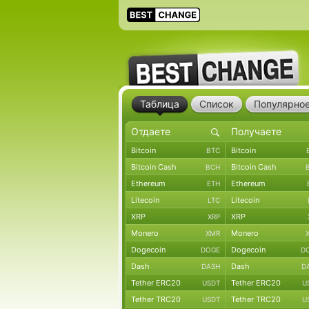
Таблица
Список
Популярно
Bitcoin
Bitcoin
BTC
Bitcoin Cash
Bitcoin Cash
BCH
Ethereum
Ethereum
ETH
Litecoin
Litecoin
LTC
XRP
XRP
XRP
Monero
Monero
XMR
Dogecoin
Dogecoin
DOGE
D
Dash
Dash
DASH
D
Tether ERC20
Tether ERC20
USDT
U
Tether TRC20
Tether TRC20
USDT
U