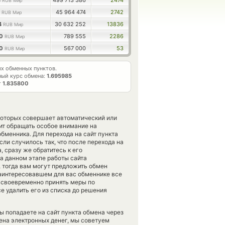
3
499 713 386
2474
RUB Мир
7
45 964 474
2742
RUB Мир
4
30 632 252
13836
RUB Мир
00
789 555
2286
RUB Мир
00
567 000
53
RUB Мир
х обменных пунктов.
ый курс обмена:
1.695985
т
1.835800
которых совершает автоматический или
ит обращать особое внимание на
бменника. Для перехода на сайт пункта
ли случилось так, что после перехода на
 сразу же обратитесь к его
а данном этапе работы сайта
тогда вам могут предложить обмен
заинтересовавшем для вас обменнике все
м своевременно принять меры по
 удалить его из списка до решения
ы попадаете на сайт пункта обмена через
ена электронных денег, мы советуем