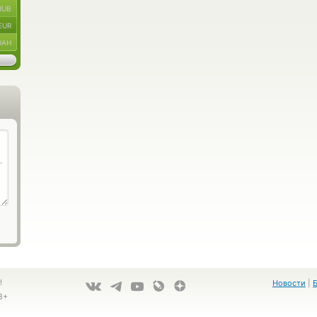
RUB
EUR
UAH
!
Новости
|
8+