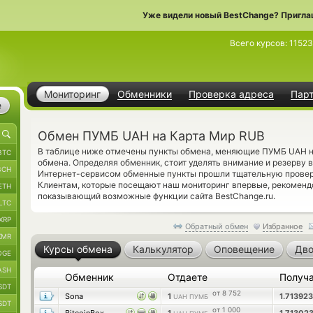
Уже видели новый BestChange? Пригла
Всего курсов:
1152
Мониторинг
Обменники
Проверка адреса
Пар
е
Обмен ПУМБ UAH на Карта Мир RUB
В таблице ниже отмечены пункты обмена, меняющие ПУМБ UAH н
BTC
обмена. Определяя обменник, стоит уделять внимание и резерву
BCH
Интернет-сервисом обменные пункты прошли тщательную провер
Клиентам, которые посещают наш мониторинг впервые, рекомен
ETH
показывающий возможные функции сайта BestChange.ru.
LTC
XRP
Обратный обмен
Избранное
XMR
Курсы обмена
Калькулятор
Оповещение
Дво
OGE
ASH
Обменник
Отдаете
Получ
SDT
от 8 752
Sona
1
1.71392
UAH ПУМБ
SDT
от 1 000