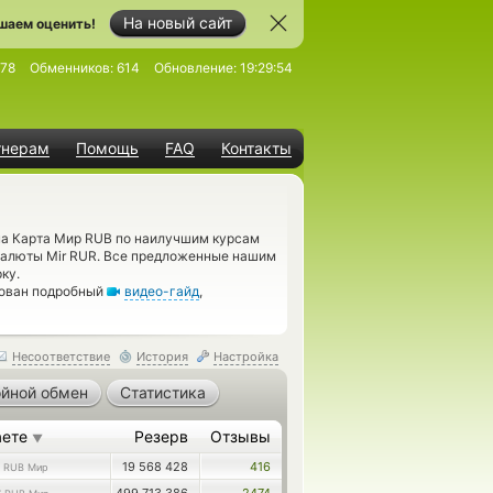
На новый сайт
шаем оценить!
378
Обменников:
614
Обновление:
19:29:54
тнерам
Помощь
FAQ
Контакты
а Карта Мир RUB по наилучшим курсам
 валюты Mir RUR. Все предложенные нашим
ку.
дован подробный
видео-гайд
,
Несоответствие
История
Настройка
йной обмен
Статистика
аете
Резерв
Отзывы
▼
3
19 568 428
416
RUB Мир