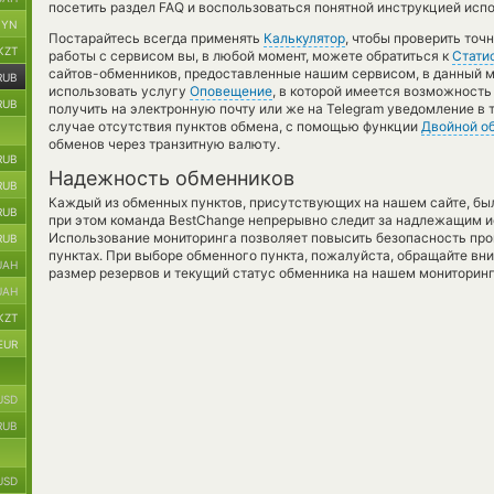
посетить раздел FAQ и воспользоваться понятной инструкцией исп
BYN
Постарайтесь всегда применять
Калькулятор
, чтобы проверить точ
KZT
работы с сервисом вы, в любой момент, можете обратиться к
Стати
сайтов-обменников, предоставленные нашим сервисом, в данный м
RUB
использовать услугу
Оповещение
, в которой имеется возможность
RUB
получить на электронную почту или же на Telegram уведомление в т
случае отсутствия пунктов обмена, с помощью функции
Двойной о
обменов через транзитную валюту.
RUB
Надежность обменников
RUB
Каждый из обменных пунктов, присутствующих на нашем сайте, бы
RUB
при этом команда BestChange непрерывно следит за надлежащим и
Использование мониторинга позволяет повысить безопасность пр
RUB
пунктах. При выборе обменного пункта, пожалуйста, обращайте вн
UAH
размер резервов и текущий статус обменника на нашем мониторинг
UAH
KZT
EUR
USD
RUB
USD