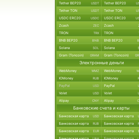
Tether BEP20
Tether BEP20
USDT
U
Tether TON
Tether TON
USDT
U
USDC ERC20
USDC ERC20
USDC
U
Zcash
Zcash
ZEC
TRON
TRON
TRX
BNB BEP20
BNB BEP20
BNB
Solana
Solana
SOL
Gram (Toncoin)
Gram (Toncoin)
GRAM
G
Электронные деньги
WebMoney
WebMoney
WMZ
W
ЮMoney
ЮMoney
RUB
PayPal
PayPal
USD
Volet
Volet
USD
Alipay
Alipay
CNY
Банковские счета и карты
Банковская карта
Банковская карта
USD
Банковская карта
Банковская карта
RUB
Банковская карта
Банковская карта
EUR
Банковская карта
Банковская карта
UAH