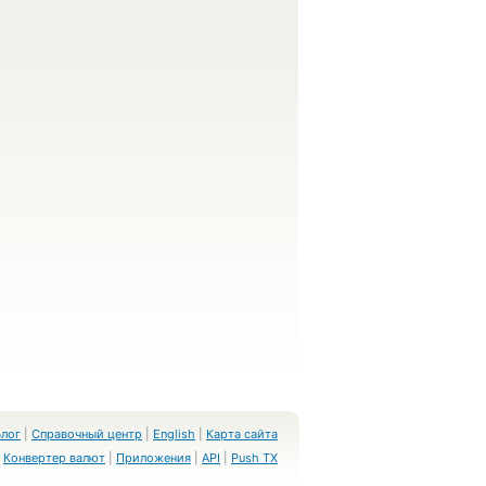
Блог
|
Справочный центр
|
English
|
Карта сайта
Конвертер валют
|
Приложения
|
API
|
Push TX