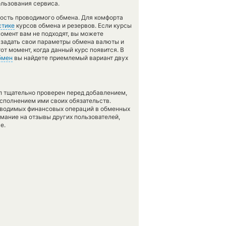
ользования сервиса.
ность проводимого обмена. Для комфорта
стике
курсов обмена и резервов. Если курсы
омент вам не подходят, вы можете
 задать свои параметры обмена валюты и
от момент, когда данный курс появится. В
бмен
вы найдете приемлемый вариант двух
л тщательно проверен перед добавлением,
сполнением ими своих обязательств.
оводимых финансовых операций в обменных
имание на отзывы других пользователей,
е.