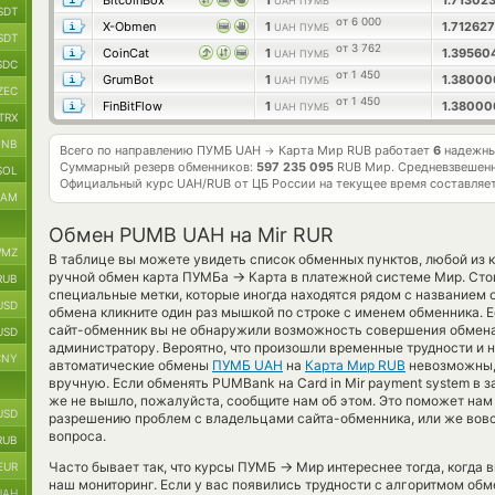
BitcoinBox
1
1.71302
UAH ПУМБ
SDT
от 6 000
X-Obmen
1
1.71262
UAH ПУМБ
SDT
от 3 762
CoinCat
1
1.39560
UAH ПУМБ
SDC
от 1 450
GrumBot
1
1.3800
UAH ПУМБ
ZEC
от 1 450
FinBitFlow
1
1.3800
UAH ПУМБ
TRX
BNB
Всего по направлению ПУМБ UAH
Карта Мир RUB работает
6
надежны
→
Суммарный резерв обменников:
597 235 095
RUB Мир.
Средневзвешенн
SOL
Официальный курс
UAH/RUB
от ЦБ России на текущее время составляе
RAM
Обмен PUMB UAH на Mir RUR
MZ
В таблице вы можете увидеть список обменных пунктов, любой из 
→
ручной обмен карта ПУМБа
Карта в платежной системе Мир. Сто
RUB
специальные метки, которые иногда находятся рядом с названием о
USD
обмена кликните один раз мышкой по строке с именем обменника. Ес
сайт-обменник вы не обнаружили возможность совершения обмена,
USD
администратору. Вероятно, что произошли временные трудности и н
CNY
автоматические обмены
ПУМБ UAH
на
Карта Мир RUB
невозможны, 
вручную. Если обменять PUMBank на Card in Mir payment system в 
же не вышло, пожалуйста, сообщите нам об этом. Это поможет на
USD
разрешению проблем с владельцами сайта-обменника, или же вовсе
вопроса.
RUB
→
Часто бывает так, что курсы ПУМБ
Мир интереснее тогда, когда в
EUR
наш мониторинг. Если у вас появились трудности с алгоритмом обм
UAH