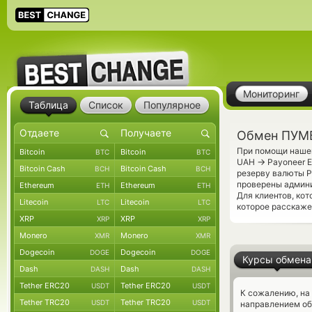
Мониторинг
Таблица
Список
Популярное
Обмен ПУМБ
При помощи нашег
Bitcoin
Bitcoin
BTC
BTC
→
UAH
Payoneer E
Bitcoin Cash
Bitcoin Cash
BCH
BCH
резерву валюты P
проверены админ
Ethereum
Ethereum
ETH
ETH
Для клиентов, ко
Litecoin
Litecoin
LTC
LTC
которое расскаже
XRP
XRP
XRP
XRP
Monero
Monero
XMR
XMR
Dogecoin
Dogecoin
DOGE
DOGE
Курсы обмена
Dash
Dash
DASH
DASH
Tether ERC20
Tether ERC20
USDT
USDT
К сожалению, на
Tether TRC20
Tether TRC20
USDT
USDT
направлением о