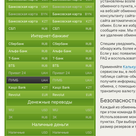
установлены возле 
обменного пункта, 
Банковская карта
Банковская карта
UAH
UAH
на вебсайт обменно
Банковская карта
Банковская карта
BYN
BYN
консультанту сайта
сайта автоматичес
Банковская карта
Банковская карта
KZT
KZT
обмен. Если же изб
СБП
СБП
RUB
RUB
сообщите нам. Мы 
же удаление обменн
Интернет-банкинг
Спешим уведомить,
Сбербанк
Сбербанк
RUB
RUB
обнаружить более 
Альфа-Банк
Альфа-Банк
RUB
RUB
Если у вас появили
FAQ и воспользоват
Т-Банк
Т-Банк
RUB
RUB
ВТБ
ВТБ
RUB
RUB
Применяйте
Кальку
сервисом вы, в люб
Приват 24
Приват 24
UAH
UAH
таблице сайтов-обм
ПУМБ
ПУМБ
UAH
UAH
получите информаци
обмена, с помощью
Kaspi Bank
Kaspi Bank
KZT
KZT
транзитную валюту
Revolut
Revolut
EUR
EUR
Безопасност
Денежные переводы
Каждый из обменны
WU
WU
USD
USD
при этом команда 
Использование мон
ЗК
ЗК
RUB
RUB
пунктах. При выбор
Наличные деньги
размер резервов и 
Наличные
Наличные
USD
USD