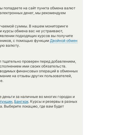
ы попадаете на сайт пункта обмена валют
 электронных денег, мы рекомендуем
лучаемой суммы. В нашем мониторинге
ли курсы обмена вас не устраивают,
появлении подходящих курсов вы получите
енников, с помощью функции
Двойной обмен
ную валюту.
л тщательно проверен перед добавлением,
сполнением ими своих обязательств.
оводимых финансовых операций в обменных
имание на отзывы других пользователей,
е.
 деньги за наличные во многих городах и
Чунцин
,
Бангкок
. Курсы и резервы в разных
а. Выберите локацию, где вам будет