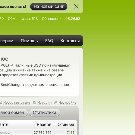
На новый сайт
шаем оценить!
70
Обменников:
613
Обновление:
08:26:58
тнерам
Помощь
FAQ
Контакты
ное
→
(POL)
Наличные USD по наилучшему
ращать внимание также и на резерв
н представителями администрации
 BestChange, предлагаем специальное
Несоответствие
История
Настройка
йной обмен
Статистика
аете
Резерв
Отзывы
27 762 579
7461
личными