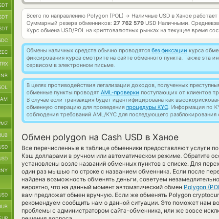
SDT
Всего по направлению Polygon (POL)
Наличные USD в Ханое работает
→
SDT
Суммарный резерв обменников:
27 762 579
USD Наличными.
Средневзв
SDT
Курс обмена
USD/POL
на криптовалютных рынках на текущее время со
SDC
Обмены наличных средств обычно проводятся
без фиксации
курса обмен
ZEC
фиксирования курса смотрите на сайте обменного пункта. Также эта 
TRX
сервисом в электронном письме.
BNB
В целях противодействия легализации доходов, полученных преступны
SOL
обменные пункты проводят
AML-проверки
поступающих от клиентов тр
RAM
В случае если транзакция будет идентифицирована как высокорискова
обменную операцию для проведения
процедуры KYC
. Информация по K
соблюдения требований AML/KYC для последующего разблокирования с
MZ
RUB
Обмен polygon на Cash USD в Ханое
USD
Все перечисленные в таблице обменники предоставляют услуги п
Кэш долларами в ручном или автоматическом режиме. Обратите ос
USD
установлены возле названий обменных пунктов в списке. Для перех
CNY
один раз мышью по строке с названием обменника. Если после пер
найдена возможность обменять деньги, советуем незамедлительно
вероятно, что на данный момент автоматический обмен
Polygon (PO
вам предложат обмен вручную. Если же обменять Polygon cryptocurr
USD
рекомендуем сообщить нам о данной ситуации. Это поможет нам в
RUB
проблемы с администратором сайта-обменника, или же вовсе исклю
решения вопроса.
EUR