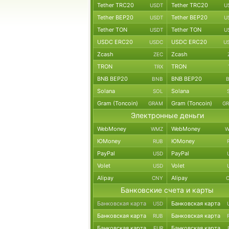
Tether TRC20
Tether TRC20
USDT
U
Tether BEP20
Tether BEP20
USDT
U
Tether TON
Tether TON
USDT
U
USDC ERC20
USDC ERC20
USDC
U
Zcash
Zcash
ZEC
TRON
TRON
TRX
BNB BEP20
BNB BEP20
BNB
Solana
Solana
SOL
Gram (Toncoin)
Gram (Toncoin)
GRAM
G
Электронные деньги
WebMoney
WebMoney
WMZ
W
ЮMoney
ЮMoney
RUB
PayPal
PayPal
USD
Volet
Volet
USD
Alipay
Alipay
CNY
Банковские счета и карты
Банковская карта
Банковская карта
USD
Банковская карта
Банковская карта
RUB
Банковская карта
Банковская карта
EUR