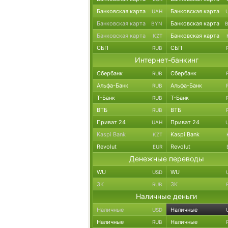
Банковская карта
Банковская карта
UAH
Банковская карта
Банковская карта
BYN
Банковская карта
Банковская карта
KZT
СБП
СБП
RUB
Интернет-банкинг
Сбербанк
Сбербанк
RUB
Альфа-Банк
Альфа-Банк
RUB
Т-Банк
Т-Банк
RUB
ВТБ
ВТБ
RUB
Приват 24
Приват 24
UAH
Kaspi Bank
Kaspi Bank
KZT
Revolut
Revolut
EUR
Денежные переводы
WU
WU
USD
ЗК
ЗК
RUB
Наличные деньги
Наличные
Наличные
USD
Наличные
Наличные
RUB