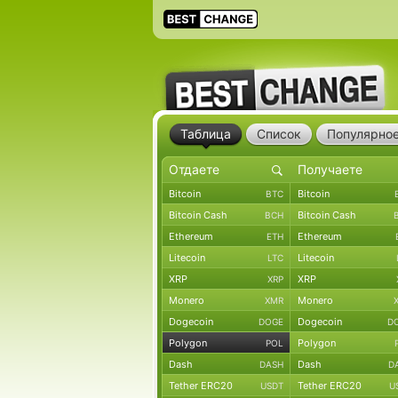
Таблица
Список
Популярно
Bitcoin
Bitcoin
BTC
Bitcoin Cash
Bitcoin Cash
BCH
Ethereum
Ethereum
ETH
Litecoin
Litecoin
LTC
XRP
XRP
XRP
Monero
Monero
XMR
Dogecoin
Dogecoin
DOGE
D
Polygon
Polygon
POL
Dash
Dash
DASH
D
Tether ERC20
Tether ERC20
USDT
U