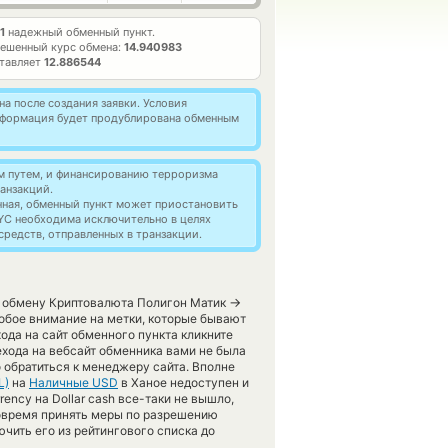
1
надежный обменный пункт.
ешенный курс обмена:
14.940983
ставляет
12.886544
а после создания заявки. Условия
информация будет продублирована обменным
м путем, и финансированию терроризма
анзакций.
нная, обменный пункт может приостановить
YC необходима исключительно в целях
редств, отправленных в транзакции.
→
о обмену Криптовалюта Полигон Матик
обое внимание на метки, которые бывают
ода на сайт обменного пункта кликните
ехода на вебсайт обменника вами не была
 обратиться к менеджеру сайта. Вполне
L)
на
Наличные USD
в Ханое недоступен и
ency на Dollar cash все-таки не вышло,
овремя принять меры по разрешению
чить его из рейтингового списка до