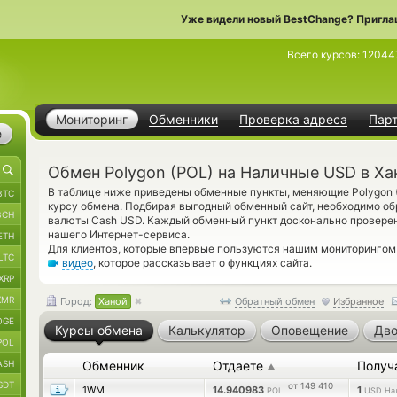
Уже видели новый BestChange? Пригла
Всего курсов:
12044
Мониторинг
Обменники
Проверка адреса
Пар
е
Обмен Polygon (POL) на Наличные USD в Ха
В таблице ниже приведены обменные пункты, меняющие Polygon 
BTC
курсу обмена. Подбирая выгодный обменный сайт, необходимо об
BCH
валюты Cash USD. Каждый обменный пункт досконально провере
нашего Интернет-сервиса.
ETH
Для клиентов, которые впервые пользуются нашим мониторингом
LTC
видео
, которое рассказывает о функциях сайта.
XRP
XMR
Город:
Ханой
Обратный обмен
Избранное
OGE
Курсы обмена
Калькулятор
Оповещение
Дво
POL
ASH
Обменник
Отдаете
Получ
▲
SDT
от 149 410
1WM
14.940983
1
POL
USD На