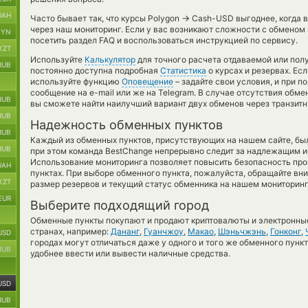
UAH
→
Часто бывает так, что курсы Polygon
Cash-USD выгоднее, когда в
через наш мониторинг. Если у вас возникают сложности с обменом
BYN
посетить раздел FAQ и воспользоваться инструкцией по сервису.
KZT
Используйте
Калькулятор
для точного расчета отдаваемой или по
RUB
постоянно доступна подробная
Статистика
о курсах и резервах. Ес
используйте функцию
Оповещение
– задайте свои условия, и при 
сообщение на e-mail или же на Telegram. В случае отсутствия обм
RUB
вы сможете найти наилучший вариант двух обменов через транзит
RUB
Надежность обменных пунктов
RUB
Каждый из обменных пунктов, присутствующих на нашем сайте, бы
RUB
при этом команда BestChange непрерывно следит за надлежащим и
Использование мониторинга позволяет повысить безопасность пр
UAH
пунктах. При выборе обменного пункта, пожалуйста, обращайте вн
KZT
размер резервов и текущий статус обменника на нашем мониторинг
EUR
Выберите подходящий город
Обменные пункты покупают и продают криптовалюты и электронные
странах, например:
Дананг
,
Гуанчжоу
,
Макао
,
Шэньчжэнь
,
Гонконг
,
USD
городах могут отличаться даже у одного и того же обменного пункт
RUB
удобнее ввести или вывести наличные средства.
USD
RUB