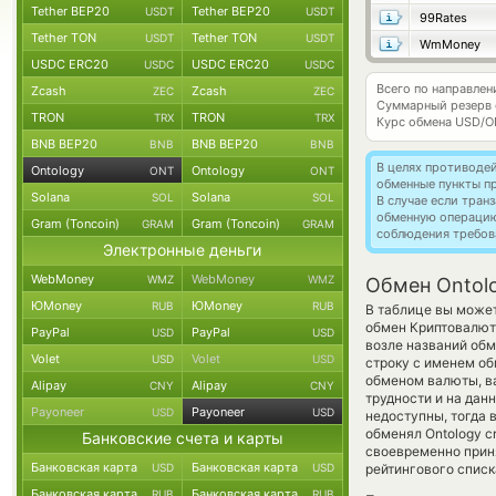
Tether BEP20
Tether BEP20
USDT
USDT
99Rates
Tether TON
Tether TON
USDT
USDT
WmMoney
USDC ERC20
USDC ERC20
USDC
USDC
Всего по направлен
Zcash
Zcash
ZEC
ZEC
Суммарный резерв
TRON
TRON
TRX
TRX
Курс обмена
USD/O
BNB BEP20
BNB BEP20
BNB
BNB
В целях противоде
Ontology
Ontology
ONT
ONT
обменные пункты п
Solana
Solana
SOL
SOL
В случае если тра
обменную операци
Gram (Toncoin)
Gram (Toncoin)
GRAM
GRAM
соблюдения требов
Электронные деньги
WebMoney
WebMoney
WMZ
WMZ
Обмен Ontolo
ЮMoney
ЮMoney
RUB
RUB
В таблице вы может
обмен Криптовалют
PayPal
PayPal
USD
USD
возле названий обм
Volet
Volet
USD
USD
строку с именем об
обменом валюты, ва
Alipay
Alipay
CNY
CNY
трудности и на дан
Payoneer
Payoneer
USD
USD
недоступны, тогда 
обменял Ontology c
Банковские счета и карты
своевременно приня
Банковская карта
Банковская карта
USD
USD
рейтингового списк
Банковская карта
Банковская карта
RUB
RUB