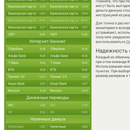
Помните, что при п
могут быть выгодне
Банковская карта
Банковская карта
EUR
EUR
деньги данным спо
Банковская карта
Банковская карта
UAH
UAH
инструкцией из раз
Банковская карта
Банковская карта
BYN
BYN
Для точного расчет
Банковская карта
Банковская карта
KZT
KZT
мониторинге всегд
устраивают, испол
СБП
СБП
RUB
RUB
получите уведомлен
Интернет-банкинг
воспользоваться
Д
Сбербанк
Сбербанк
RUB
RUB
Надежность 
Альфа-Банк
Альфа-Банк
RUB
RUB
Каждый из обменны
при этом команда 
Т-Банк
Т-Банк
RUB
RUB
Использование мон
ВТБ
ВТБ
RUB
RUB
пунктах. При выбор
размер резервов и 
Приват 24
Приват 24
UAH
UAH
Kaspi Bank
Kaspi Bank
KZT
KZT
Revolut
Revolut
EUR
EUR
Денежные переводы
WU
WU
USD
USD
ЗК
ЗК
RUB
RUB
Наличные деньги
Наличные
Наличные
USD
USD