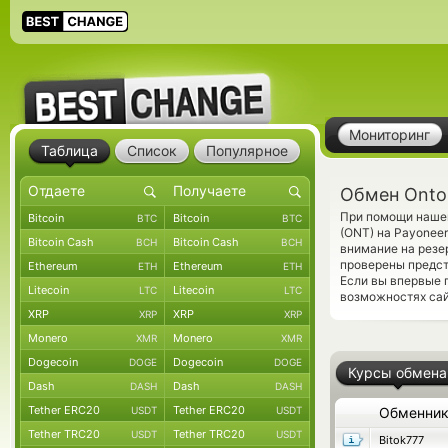
Мониторинг
Таблица
Список
Популярное
Обмен Onto
При помощи нашег
Bitcoin
Bitcoin
BTC
BTC
(ONT) на Payonee
Bitcoin Cash
Bitcoin Cash
BCH
BCH
внимание на резе
проверены предс
Ethereum
Ethereum
ETH
ETH
Если вы впервые 
Litecoin
Litecoin
LTC
LTC
возможностях сай
XRP
XRP
XRP
XRP
Monero
Monero
XMR
XMR
Dogecoin
Dogecoin
DOGE
DOGE
Курсы обмена
Dash
Dash
DASH
DASH
Tether ERC20
Tether ERC20
USDT
USDT
Обменни
Tether TRC20
Tether TRC20
USDT
USDT
Bitok777