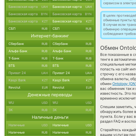
сервисом в электр
Банковская карта
Банковская карта
UAH
UAH
Банковская карта
Банковская карта
BYN
BYN
В целях противоде
обменные пункты п
Банковская карта
Банковская карта
KZT
KZT
В случае если тра
СБП
СБП
RUB
RUB
обменную операци
соблюдения требов
Интернет-банкинг
Сбербанк
Сбербанк
RUB
RUB
Обмен Ontol
Альфа-Банк
Альфа-Банк
RUB
RUB
Все показанные в с
Т-Банк
Т-Банк
RUB
RUB
тенге в автоматиче
специальные метки,
ВТБ
ВТБ
RUB
RUB
попасть на сайт ин
Приват 24
Приват 24
UAH
UAH
строчку с его назв
обмена валюты, обр
Kaspi Bank
Kaspi Bank
KZT
KZT
обмен
Ontology (ON
Revolut
Revolut
EUR
EUR
вас обменник так и 
известность. Это 
Денежные переводы
временно исключить
WU
WU
USD
USD
Спешим заметить, 
ЗК
ЗК
RUB
RUB
обнаружить более 
пункта. Если у вас
Наличные деньги
раздел FAQ и воспо
Наличные
Наличные
USD
USD
Старайтесь каждый
Наличные
Наличные
RUB
RUB
вашим услугам пос