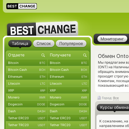
Мониторинг
Таблица
Список
Популярное
Обмен Onto
Мы предлагаем ва
Bitcoin
Bitcoin
BTC
BTC
(ONT) на Наличны
Bitcoin Cash
Bitcoin Cash
BCH
BCH
обращать внимани
проходят строгую
Ethereum
Ethereum
ETH
ETH
Клиентам, посещ
Litecoin
Litecoin
LTC
LTC
показывающий все
XRP
XRP
XRP
XRP
Monero
Monero
XMR
XMR
Город:
Все
Dogecoin
Dogecoin
DOGE
DOGE
Курсы обмена
Dash
Dash
DASH
DASH
Tether ERC20
Tether ERC20
USDT
USDT
К сожалению, на
Tether TRC20
Tether TRC20
USDT
USDT
направлением об