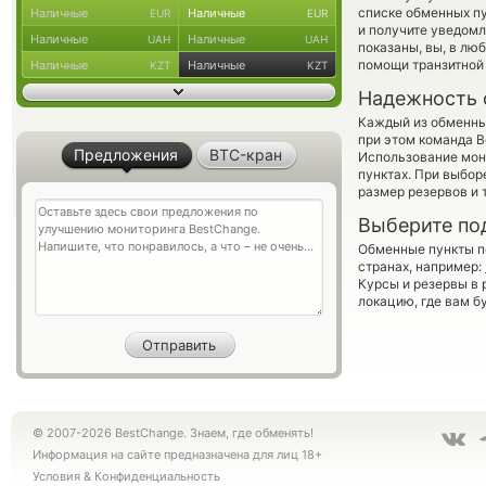
списке обменных пу
Наличные
Наличные
EUR
EUR
и получите уведомл
Наличные
Наличные
UAH
UAH
показаны, вы, в лю
помощи транзитной
Наличные
Наличные
KZT
KZT
Надежность 
Каждый из обменны
при этом команда 
Предложения
BTC-кран
Использование мон
пунктах. При выбор
размер резервов и 
Выберите по
Обменные пункты по
странах, например:
Курсы и резервы в 
локацию, где вам б
© 2007-2026 BestChange. Знаем, где обменять!
Информация на сайте предназначена для лиц 18+
Условия
&
Конфиденциальность