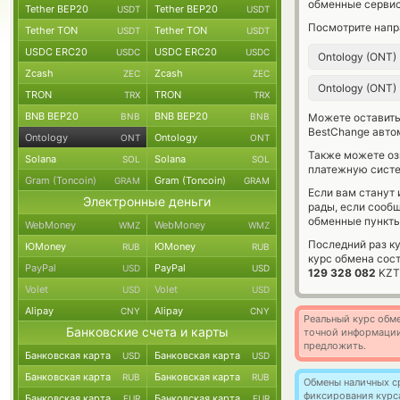
обменные сервис
Tether BEP20
Tether BEP20
USDT
USDT
Посмотрите напр
Tether TON
Tether TON
USDT
USDT
USDC ERC20
USDC ERC20
USDC
USDC
Ontology (ONT)
Zcash
Zcash
ZEC
ZEC
Ontology (ONT)
TRON
TRON
TRX
TRX
BNB BEP20
BNB BEP20
BNB
BNB
Можете оставит
BestChange авто
Ontology
Ontology
ONT
ONT
Также можете о
Solana
Solana
SOL
SOL
платежную систе
Gram (Toncoin)
Gram (Toncoin)
GRAM
GRAM
Если вам станут
Электронные деньги
рады, если сооб
обменные пункты
WebMoney
WebMoney
WMZ
WMZ
Последний раз к
ЮMoney
ЮMoney
RUB
RUB
курс обмена сос
PayPal
PayPal
USD
USD
129 328 082
KZT
Volet
Volet
USD
USD
Alipay
Alipay
CNY
CNY
Реальный курс обме
Банковские счета и карты
точной информации
предложить.
Банковская карта
Банковская карта
USD
USD
Банковская карта
Банковская карта
RUB
RUB
Обмены наличных с
фиксирования курс
Банковская карта
Банковская карта
EUR
EUR