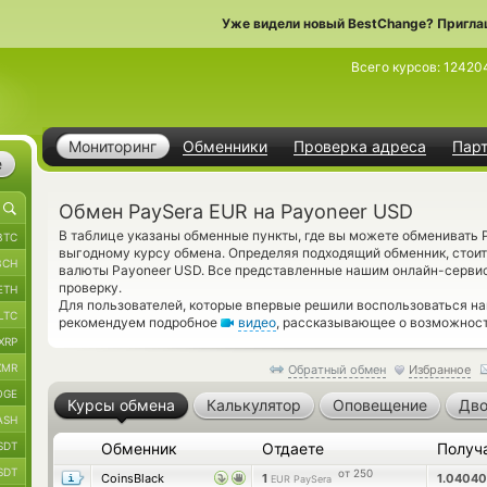
Уже видели новый BestChange? Пригла
Всего курсов:
12420
Мониторинг
Обменники
Проверка адреса
Пар
е
Обмен PaySera EUR на Payoneer USD
В таблице указаны обменные пункты, где вы можете обменивать 
BTC
выгодному курсу обмена. Определяя подходящий обменник, стоит
BCH
валюты Payoneer USD. Все представленные нашим онлайн-серви
проверку.
ETH
Для пользователей, которые впервые решили воспользоваться на
LTC
рекомендуем подробное
видео
, рассказывающее о возможност
XRP
XMR
Обратный обмен
Избранное
OGE
Курсы обмена
Калькулятор
Оповещение
Дво
ASH
SDT
Обменник
Отдаете
Получ
SDT
от 250
CoinsBlack
1
1.0404
EUR PaySera