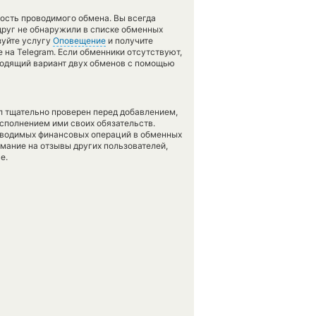
ность проводимого обмена. Вы всегда
друг не обнаружили в списке обменных
зуйте услугу
Оповещение
и получите
 на Telegram. Если обменники отсутствуют,
ходящий вариант двух обменов с помощью
л тщательно проверен перед добавлением,
сполнением ими своих обязательств.
оводимых финансовых операций в обменных
имание на отзывы других пользователей,
е.