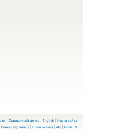
Блог
|
Справочный центр
|
English
|
Карта сайта
Конвертер валют
|
Приложения
|
API
|
Push TX