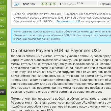
SDT
от 22
SendNow
1
0.9154
EUR PaySera
SDT
Всего по направлению PaySera EUR
Payoneer USD работает
2
надежных
→
SDC
Суммарный резерв обменников:
12 015 945
USD Payoneer.
Средневзвеше
ZEC
Официальный курс
EUR/USD
от
Европейского ЦБ
на текущее время сос
TRX
Некоторые из представленных здесь обменников имеют дополнительные
BNB
обменов с расчетом суммы обмена в 300 EUR. Воспользуйтесь функцие
SOL
выгодный обмен для вашей суммы.
RAM
Об обмене PaySera EUR на Payoneer USD
Любой из обменных пунктов, который указан в таблице, готов пред
MZ
карта Payoneer в автоматическом или ручном режиме. При выборе
RUB
метки, которые в некоторых случаях указываются возле их названи
сайт любого пункта обмена с помощью однократного клика мышкой 
USD
на сайт пункта обмена и заметили затруднения с обменом, вам нео
USD
сайта-обменника. Вполне возможно, что в данное время автомати
невозможен и вам предложат обмен вручную. Если произвести обмен 
EUR
заинтересовавшем для вас обменнике все-таки не получилось, пож
CNY
Это поможет нам вовремя принять меры по решению проблем с ад
временно удалить его из списка рейтинга до решения вопроса.
USD
Помните, что при переходе на вебсайты обменных пунктов с нашег
Payoneer могут быть выгоднее, чем при наборе URL обменника вруч
USD
подобным способом и это ваш первый визит в нашу систему монито
инструкцией из раздела FAQ.
RUB