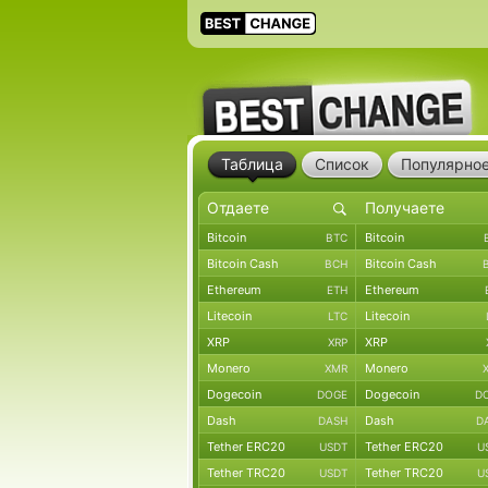
Таблица
Список
Популярно
Bitcoin
Bitcoin
BTC
Bitcoin Cash
Bitcoin Cash
BCH
Ethereum
Ethereum
ETH
Litecoin
Litecoin
LTC
XRP
XRP
XRP
Monero
Monero
XMR
Dogecoin
Dogecoin
DOGE
D
Dash
Dash
DASH
D
Tether ERC20
Tether ERC20
USDT
U
Tether TRC20
Tether TRC20
USDT
U