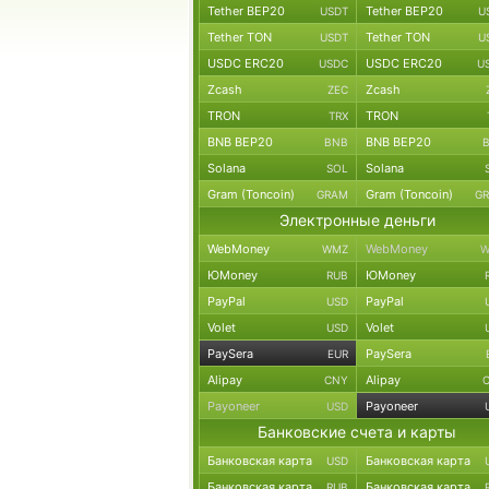
Tether BEP20
Tether BEP20
USDT
U
Tether TON
Tether TON
USDT
U
USDC ERC20
USDC ERC20
USDC
U
Zcash
Zcash
ZEC
TRON
TRON
TRX
BNB BEP20
BNB BEP20
BNB
Solana
Solana
SOL
Gram (Toncoin)
Gram (Toncoin)
GRAM
G
Электронные деньги
WebMoney
WebMoney
WMZ
W
ЮMoney
ЮMoney
RUB
PayPal
PayPal
USD
Volet
Volet
USD
PaySera
PaySera
EUR
Alipay
Alipay
CNY
Payoneer
Payoneer
USD
Банковские счета и карты
Банковская карта
Банковская карта
USD
Банковская карта
Банковская карта
RUB