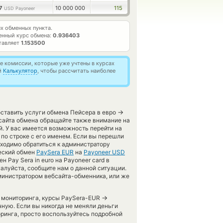
37
10 000 000
115
USD Payoneer
 обменных пункта.
нный курс обмена:
0.936403
тавляет
1.153500
 комиссии, которые уже учтены в курсах
й
Калькулятор
, чтобы рассчитать наиболее
→
оставить услуги обмена Пейсера в евро
 сайта обмена обращайте также внимание на
й. У вас имеется возможность перейти на
по строке с его именем. Если вы перешли
бходимо обратиться к администратору
ческий обмен
PaySera EUR
на
Payoneer USD
Pay Sera in euro на Payoneer card в
алуйста, сообщите нам о данной ситуации.
министратором вебсайта-обменника, или же
→
о мониторинга, курсы PaySera-EUR
ную. Если вы никогда не меняли деньги
ринга, просто воспользуйтесь подробной