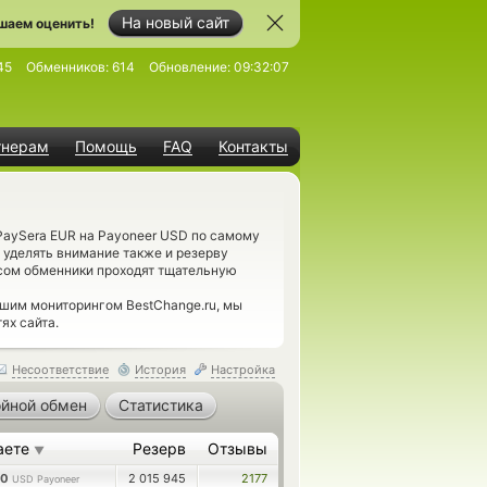
На новый сайт
шаем оценить!
45
Обменников:
614
Обновление:
09:32:07
тнерам
Помощь
FAQ
Контакты
PaySera EUR на Payoneer USD по самому
 уделять внимание также и резерву
сом обменники проходят тщательную
шим мониторингом BestChange.ru, мы
ях сайта.
Несоответствие
История
Настройка
йной обмен
Статистика
аете
Резерв
Отзывы
▼
00
2 015 945
2177
USD Payoneer