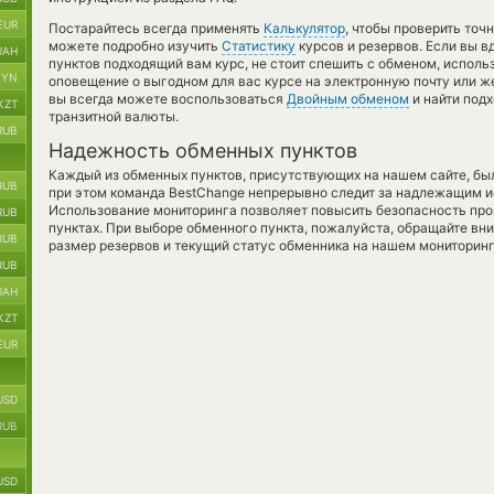
EUR
Постарайтесь всегда применять
Калькулятор
, чтобы проверить точ
можете подробно изучить
Статистику
курсов и резервов. Если вы в
UAH
пунктов подходящий вам курс, не стоит спешить с обменом, исполь
BYN
оповещение о выгодном для вас курсе на электронную почту или же
вы всегда можете воспользоваться
Двойным обменом
и найти под
KZT
транзитной валюты.
RUB
Надежность обменных пунктов
Каждый из обменных пунктов, присутствующих на нашем сайте, бы
RUB
при этом команда BestChange непрерывно следит за надлежащим и
Использование мониторинга позволяет повысить безопасность пр
RUB
пунктах. При выборе обменного пункта, пожалуйста, обращайте вн
RUB
размер резервов и текущий статус обменника на нашем мониторинг
RUB
UAH
KZT
EUR
USD
RUB
USD