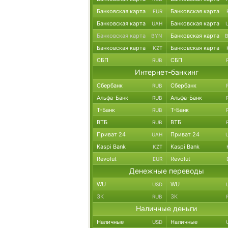
Банковская карта
Банковская карта
EUR
Банковская карта
Банковская карта
UAH
Банковская карта
Банковская карта
BYN
Банковская карта
Банковская карта
KZT
СБП
СБП
RUB
Интернет-банкинг
Сбербанк
Сбербанк
RUB
Альфа-Банк
Альфа-Банк
RUB
Т-Банк
Т-Банк
RUB
ВТБ
ВТБ
RUB
Приват 24
Приват 24
UAH
Kaspi Bank
Kaspi Bank
KZT
Revolut
Revolut
EUR
Денежные переводы
WU
WU
USD
ЗК
ЗК
RUB
Наличные деньги
Наличные
Наличные
USD