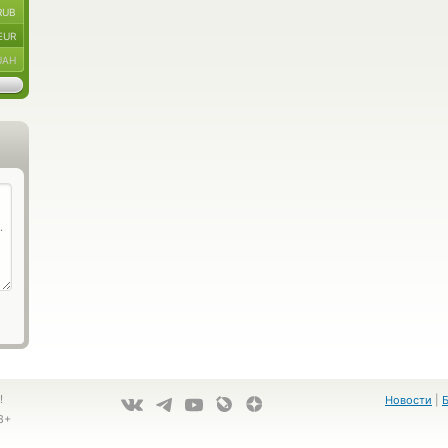
RUB
EUR
UAH
!
Новости
|
8+