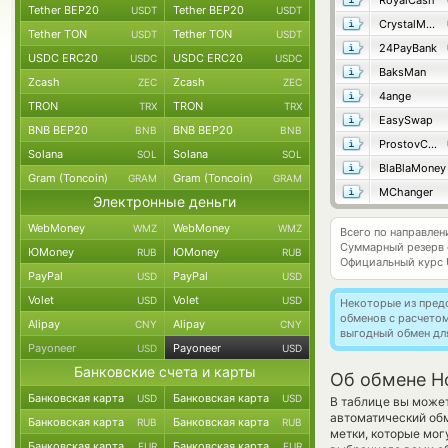
RoyalCash
Tether BEP20
Tether BEP20
USDT
USDT
CrystalMoney
Tether TON
Tether TON
USDT
USDT
24PayBank
USDC ERC20
USDC ERC20
USDC
USDC
BaksMan
Zcash
Zcash
ZEC
ZEC
4ange
TRON
TRON
TRX
TRX
EasySwap
BNB BEP20
BNB BEP20
BNB
BNB
ProstovCash
Solana
Solana
SOL
SOL
BlaBlaMoney
Gram (Toncoin)
Gram (Toncoin)
GRAM
GRAM
MChanger
Электронные деньги
WebMoney
WebMoney
WMZ
WMZ
Всего по направле
Суммарный резерв
ЮMoney
ЮMoney
RUB
RUB
Официальный курс
PayPal
PayPal
USD
USD
Volet
Volet
USD
USD
Некоторые из пред
обменов с расчето
Alipay
Alipay
CNY
CNY
выгодный обмен дл
Payoneer
Payoneer
USD
USD
Банковские счета и карты
Об обмене Ho
Банковская карта
Банковская карта
USD
USD
В таблице вы может
автоматический об
Банковская карта
Банковская карта
RUB
RUB
метки, которые мог
Банковская карта
Банковская карта
EUR
EUR