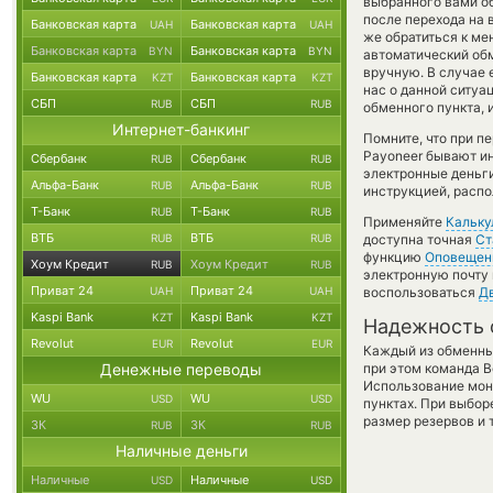
выбранного вами о
после перехода на 
Банковская карта
Банковская карта
UAH
UAH
же обратиться к ме
Банковская карта
Банковская карта
BYN
BYN
автоматический о
вручную. В случае 
Банковская карта
Банковская карта
KZT
KZT
нас о данной ситу
СБП
СБП
RUB
RUB
обменного пункта, 
Интернет-банкинг
Помните, что при п
Payoneer бывают ин
Сбербанк
Сбербанк
RUB
RUB
электронные деньги
Альфа-Банк
Альфа-Банк
RUB
RUB
инструкцией, распо
Т-Банк
Т-Банк
RUB
RUB
Применяйте
Кальку
ВТБ
ВТБ
RUB
RUB
доступна точная
Ст
функцию
Оповещен
Хоум Кредит
Хоум Кредит
RUB
RUB
электронную почту 
Приват 24
Приват 24
UAH
UAH
воспользоваться
Д
Kaspi Bank
Kaspi Bank
KZT
KZT
Надежность 
Revolut
Revolut
EUR
EUR
Каждый из обменны
Денежные переводы
при этом команда 
Использование мон
WU
WU
USD
USD
пунктах. При выбор
размер резервов и 
ЗК
ЗК
RUB
RUB
Наличные деньги
Наличные
Наличные
USD
USD