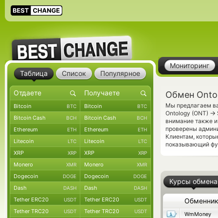
Мониторинг
Таблица
Список
Популярное
Обмен Ontol
Мы предлагаем ва
Bitcoin
Bitcoin
BTC
BTC
→
Ontology (ONT)
Bitcoin Cash
Bitcoin Cash
BCH
BCH
внимание также и
проверены админ
Ethereum
Ethereum
ETH
ETH
Клиентам, которы
Litecoin
Litecoin
LTC
LTC
показывающий фун
XRP
XRP
XRP
XRP
Monero
Monero
XMR
XMR
Dogecoin
Dogecoin
DOGE
DOGE
Курсы обмена
Dash
Dash
DASH
DASH
Tether ERC20
Tether ERC20
USDT
USDT
Обменни
Tether TRC20
Tether TRC20
USDT
USDT
WmMoney