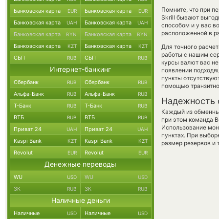
Помните, что при п
Банковская карта
Банковская карта
EUR
EUR
Skrill бывают выго
Банковская карта
Банковская карта
UAH
UAH
способом и у вас в
расположенной в ра
Банковская карта
Банковская карта
BYN
BYN
Банковская карта
Банковская карта
KZT
KZT
Для точного расчет
работы с нашим сер
СБП
СБП
RUB
RUB
курсы валют вас не
Интернет-банкинг
появлении подходящ
пункты отсутствуют
Сбербанк
Сбербанк
RUB
RUB
помощью транзитно
Альфа-Банк
Альфа-Банк
RUB
RUB
Надежность 
Т-Банк
Т-Банк
RUB
RUB
Каждый из обменны
ВТБ
ВТБ
RUB
RUB
при этом команда 
Использование мон
Приват 24
Приват 24
UAH
UAH
пунктах. При выбор
Kaspi Bank
Kaspi Bank
KZT
KZT
размер резервов и 
Revolut
Revolut
EUR
EUR
Денежные переводы
WU
WU
USD
USD
ЗК
ЗК
RUB
RUB
Наличные деньги
Наличные
Наличные
USD
USD