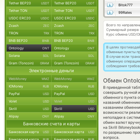
Tether BEP20
Tether BEP20
USDT
USDT
Bitok777
Tether TON
Tether TON
USDT
USDT
99Rates
USDC ERC20
USDC ERC20
USDC
USDC
Всего по направлен
Zcash
Zcash
ZEC
ZEC
Суммарный резерв
TRON
TRON
TRX
TRX
Курс обмена
USD/O
BNB BEP20
BNB BEP20
BNB
BNB
В целях противоде
Ontology
Ontology
ONT
ONT
обменные пункты п
Solana
Solana
SOL
SOL
В случае если тра
обменную операци
Gram (Toncoin)
Gram (Toncoin)
GRAM
GRAM
соблюдения требов
Электронные деньги
WebMoney
WebMoney
WMZ
WMZ
Обмен Ontolo
ЮMoney
ЮMoney
RUB
RUB
В приведенной табл
совершить ручной 
PayPal
PayPal
USD
USD
обменного пункта о
Volet
Volet
USD
USD
названий обменнико
названием обменник
Skrill
Skrill
USD
USD
возможности реализ
Alipay
Alipay
CNY
CNY
неполадки в систем
обмен валют вручну
Банковские счета и карты
на Skrill (Moneyboo
Банковская карта
Банковская карта
USD
USD
по разрешению проб
вопроса.
Банковская карта
Банковская карта
RUB
RUB