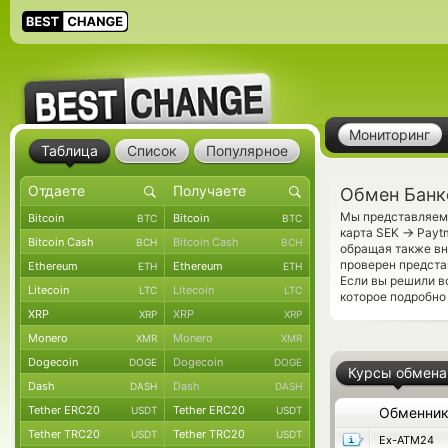
Мониторинг
Таблица
Список
Популярное
Обмен Банко
Мы представляем 
Bitcoin
Bitcoin
BTC
BTC
→
карта SEK
Paytm
Bitcoin Cash
Bitcoin Cash
BCH
BCH
обращая также вн
проверен предста
Ethereum
Ethereum
ETH
ETH
Если вы решили в
Litecoin
Litecoin
LTC
LTC
которое подробно
XRP
XRP
XRP
XRP
Monero
Monero
XMR
XMR
Dogecoin
Dogecoin
DOGE
DOGE
Курсы обмена
Dash
Dash
DASH
DASH
Tether ERC20
Tether ERC20
USDT
USDT
Обменни
Tether TRC20
Tether TRC20
USDT
USDT
Ex-ATM24