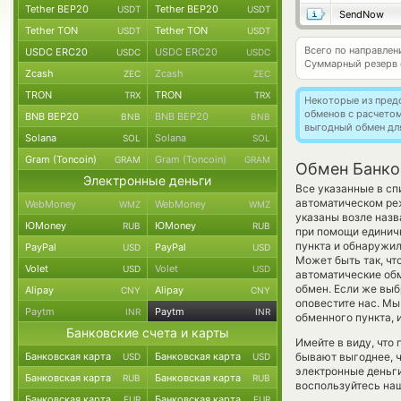
Tether BEP20
Tether BEP20
USDT
USDT
SendNow
Tether TON
Tether TON
USDT
USDT
Всего по направле
USDC ERC20
USDC ERC20
USDC
USDC
Суммарный резерв
Zcash
Zcash
ZEC
ZEC
TRON
TRON
TRX
TRX
Некоторые из пред
обменов с расчето
BNB BEP20
BNB BEP20
BNB
BNB
выгодный обмен дл
Solana
Solana
SOL
SOL
Gram (Toncoin)
Gram (Toncoin)
GRAM
GRAM
Обмен Банков
Электронные деньги
Все указанные в сп
автоматическом реж
WebMoney
WebMoney
WMZ
WMZ
указаны возле назв
ЮMoney
ЮMoney
RUB
RUB
при помощи единичн
пункта и обнаружи
PayPal
PayPal
USD
USD
Может быть так, чт
Volet
Volet
USD
USD
автоматические о
обмен. Если же выб
Alipay
Alipay
CNY
CNY
оповестите нас. М
Paytm
Paytm
INR
INR
обменного пункта, 
Банковские счета и карты
Имейте в виду, что
Банковская карта
Банковская карта
бывают выгоднее, ч
USD
USD
электронные деньги
Банковская карта
Банковская карта
RUB
RUB
воспользуйтесь наш
Банковская карта
Банковская карта
EUR
EUR