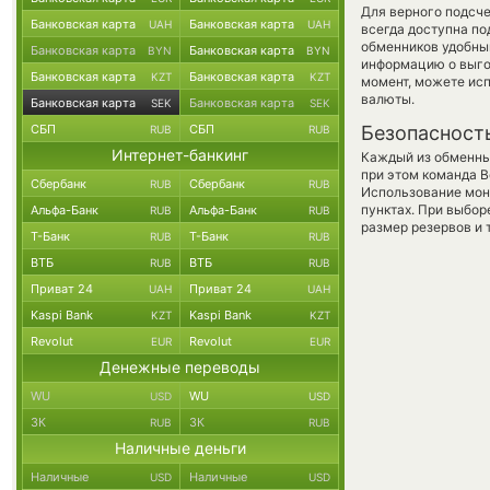
Для верного подсче
Банковская карта
Банковская карта
UAH
UAH
всегда доступна п
обменников удобный
Банковская карта
Банковская карта
BYN
BYN
информацию о выгод
Банковская карта
Банковская карта
KZT
KZT
момент, можете ис
валюты.
Банковская карта
Банковская карта
SEK
SEK
СБП
СБП
Безопасност
RUB
RUB
Интернет-банкинг
Каждый из обменны
при этом команда 
Сбербанк
Сбербанк
RUB
RUB
Использование мон
пунктах. При выбор
Альфа-Банк
Альфа-Банк
RUB
RUB
размер резервов и 
Т-Банк
Т-Банк
RUB
RUB
ВТБ
ВТБ
RUB
RUB
Приват 24
Приват 24
UAH
UAH
Kaspi Bank
Kaspi Bank
KZT
KZT
Revolut
Revolut
EUR
EUR
Денежные переводы
WU
WU
USD
USD
ЗК
ЗК
RUB
RUB
Наличные деньги
Наличные
Наличные
USD
USD