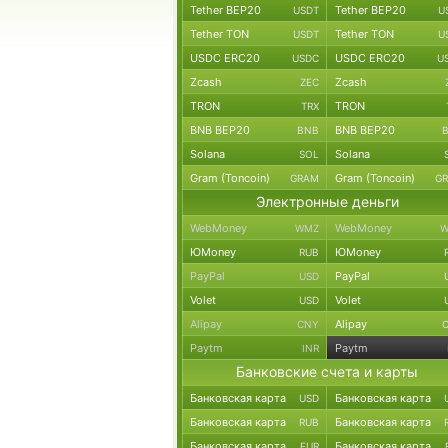
Tether BEP20
Tether BEP20
USDT
U
Tether TON
Tether TON
USDT
U
USDC ERC20
USDC ERC20
USDC
U
Zcash
Zcash
ZEC
TRON
TRON
TRX
BNB BEP20
BNB BEP20
BNB
Solana
Solana
SOL
Gram (Toncoin)
Gram (Toncoin)
GRAM
G
Электронные деньги
WebMoney
WebMoney
WMZ
W
ЮMoney
ЮMoney
RUB
PayPal
PayPal
USD
Volet
Volet
USD
Alipay
Alipay
CNY
Paytm
Paytm
INR
Банковские счета и карты
Банковская карта
Банковская карта
USD
Банковская карта
Банковская карта
RUB
Банковская карта
Банковская карта
EUR