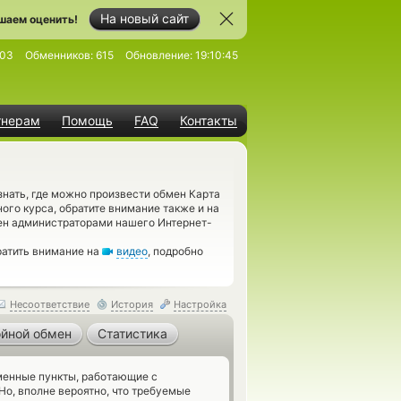
На новый сайт
шаем оценить!
303
Обменников:
615
Обновление:
19:10:45
тнерам
Помощь
FAQ
Контакты
нать, где можно произвести обмен Карта
ого курса, обратите внимание также и на
ен администраторами нашего Интернет-
ратить внимание на
видео
, подробно
Несоответствие
История
Настройка
йной обмен
Статистика
енные пункты, работающие с
Но, вполне вероятно, что требуемые