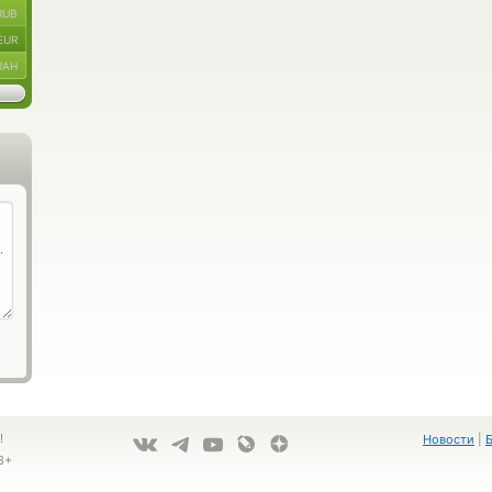
RUB
EUR
UAH
!
Новости
|
8+