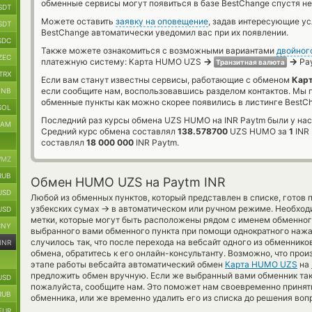
обменные сервисы могут появиться в базе BestChange спустя не
SDT
Можете оставить
заявку на оповещение
, задав интересующие у
SDT
BestChange автоматически уведомил вас при их появлении.
SDC
Также можете ознакомиться с возможными вариантами
двойног
ZEC
→
→
платежную систему: Карта HUMO UZS
Pay
Транзитная валюта
TRX
Если вам станут известны сервисы, работающие с обменом
Карт
если сообщите нам, воспользовавшись разделом контактов. Мы
BNB
обменные пункты как можно скорее появились в листинге BestC
SOL
Последний раз курсы обмена UZS HUMO на INR Paytm были у нас
RAM
Средний курс обмена составлял
138.578700
UZS HUMO за
1
INR 
составлял
18 000 000
INR Paytm.
MZ
RUB
Обмен HUMO UZS на Paytm INR
USD
Любой из обменных пунктов, который представлен в списке, готов 
→
узбекских сумах
в автоматическом или ручном режиме. Необход
USD
метки, которые могут быть расположены рядом с именем обменного
CNY
выбранного вами обменного пункта при помощи однократного нажа
случилось так, что после перехода на вебсайт одного из обменник
INR
обмена, обратитесь к его онлайн-консультанту. Возможно, что про
этапе работы вебсайта автоматический обмен
Карта HUMO UZS
на
предложить обмен вручную. Если же выбранный вами обменник так 
USD
пожалуйста, сообщите нам. Это поможет нам своевременно приня
RUB
обменника, или же временно удалить его из списка до решения воп
EUR