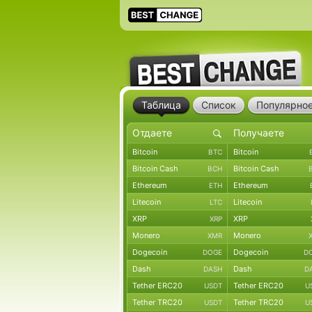
Таблица
Список
Популярно
Bitcoin
Bitcoin
BTC
Bitcoin Cash
Bitcoin Cash
BCH
Ethereum
Ethereum
ETH
Litecoin
Litecoin
LTC
XRP
XRP
XRP
Monero
Monero
XMR
Dogecoin
Dogecoin
DOGE
D
Dash
Dash
DASH
D
Tether ERC20
Tether ERC20
USDT
U
Tether TRC20
Tether TRC20
USDT
U