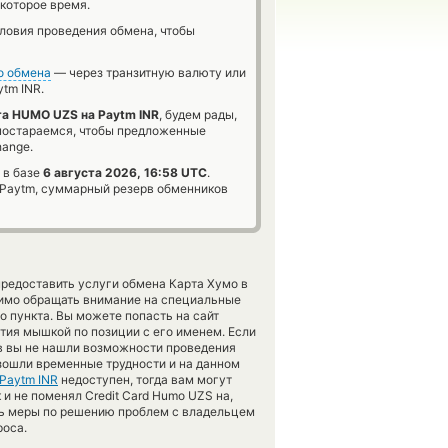
которое время.
словия проведения обмена, чтобы
о обмена
— через транзитную валюту или
tm INR.
а HUMO UZS на Paytm INR
, будем рады,
 постараемся, чтобы предложенные
hange.
 в базе
6 августа 2026, 16:58 UTC
.
Paytm, суммарный резерв обменников
предоставить услуги обмена Карта Хумо в
имо обращать внимание на специальные
 пункта. Вы можете попасть на сайт
тия мышкой по позиции с его именем. Если
ов вы не нашли возможности проведения
изошли временные трудности и на данном
Paytm INR
недоступен, тогда вам могут
и не поменял Credit Card Humo UZS на,
ть меры по решению проблем с владельцем
роса.