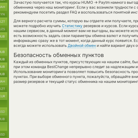
→
Зачастую получается так, что курсы HUMO
Paytm намного выгодн
UAH
обменника через наш мониторинг. Если у вас возникли трудности с
рекомендуем посетить раздел FAQ и воспользоваться понятной инс
BYN
Для верного расчета суммы, которую вы отдаете или получаете, п
KZT
можете подробно изучить
Статистику
резервов и курсов. Если кур
UZS
нашим сервисом, в данный момент вам не выгодны, вы можете ис
есть возможность задать свои параметры обмена валют и получить
RUB
информацию сразу же в тот момент, когда данный курс появится. Е
всегда можете использовать
Двойной обмен
и найти вариант двух 
RUB
Безопасность обменных пунктов
RUB
Каждый из обменных пунктов, присутствующих на нашем сайте, бы
при этом команда BestChange непрерывно следит за надлежащим и
RUB
Использование мониторинга позволяет повысить безопасность пр
RUB
пунктах. При выборе обменного пункта, пожалуйста, обращайте вн
размер резервов и текущий статус обменника на нашем мониторинг
UAH
KZT
EUR
USD
RUB
USD