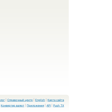
Блог
|
Справочный центр
|
English
|
Карта сайта
Конвертер валют
|
Приложения
|
API
|
Push TX