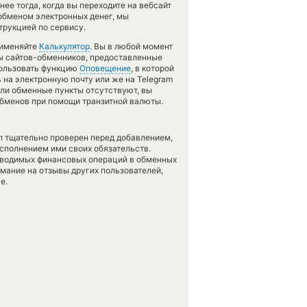
ее тогда, когда вы переходите на вебсайт
 обменом электронных денег, мы
трукцией по сервису.
рименяйте
Калькулятор
. Вы в любой момент
сы сайтов-обменников, предоставленные
пользовать функцию
Оповещение
, в которой
 на электронную почту или же на Telegram
сли обменные пункты отсутствуют, вы
обменов при помощи транзитной валюты.
л тщательно проверен перед добавлением,
сполнением ими своих обязательств.
оводимых финансовых операций в обменных
имание на отзывы других пользователей,
е.