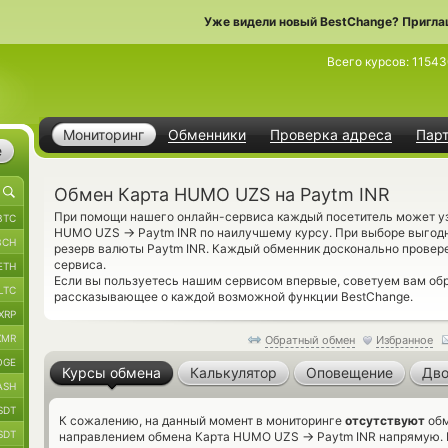
Уже видели новый BestChange? Пригла
Всего курсов:
1154
Мониторинг
Обменники
Проверка адреса
Пар
е
Обмен Карта HUMO UZS на Paytm INR
При помощи нашего онлайн-сервиса каждый посетитель может уз
BTC
→
HUMO UZS
Paytm INR по наилучшему курсу. При выборе выгодн
BCH
резерв валюты Paytm INR. Каждый обменник досконально провер
сервиса.
ETH
Если вы пользуетесь нашим сервисом впервые, советуем вам об
LTC
рассказывающее о каждой возможной функции BestChange.
XRP
XMR
Обратный обмен
Избранное
OGE
Курсы обмена
Калькулятор
Оповещение
Дво
ASH
SDT
К сожалению, на данный момент в мониторинге
отсутствуют
обм
SDT
→
направлением обмена Карта HUMO UZS
Paytm INR напрямую. 