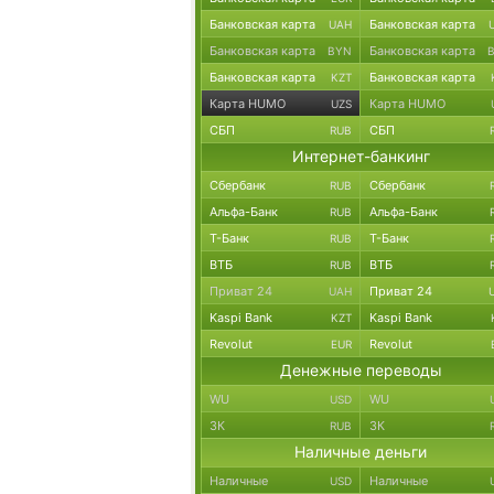
Банковская карта
Банковская карта
UAH
Банковская карта
Банковская карта
BYN
Банковская карта
Банковская карта
KZT
Карта HUMO
Карта HUMO
UZS
СБП
СБП
RUB
Интернет-банкинг
Сбербанк
Сбербанк
RUB
Альфа-Банк
Альфа-Банк
RUB
Т-Банк
Т-Банк
RUB
ВТБ
ВТБ
RUB
Приват 24
Приват 24
UAH
Kaspi Bank
Kaspi Bank
KZT
Revolut
Revolut
EUR
Денежные переводы
WU
WU
USD
ЗК
ЗК
RUB
Наличные деньги
Наличные
Наличные
USD