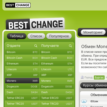
Мониторинг
Таблица
Список
Популярное
Обмен Mone
В списке ниже пр
Bitcoin
Bitcoin
BTC
BTC
обмена. При опре
Bitcoin Cash
Bitcoin Cash
BCH
BCH
EUR. Все предлож
Если вы посетили
Ethereum
Ethereum
ETH
ETH
возможностях сай
Litecoin
Litecoin
LTC
LTC
XRP
XRP
XRP
XRP
Город:
Бургас
Monero
Monero
XMR
XMR
Курсы обмена
Dogecoin
Dogecoin
DOGE
DOGE
Dash
Dash
DASH
DASH
Обменни
Tether ERC20
Tether ERC20
USDT
USDT
60сек
Tether TRC20
Tether TRC20
USDT
USDT