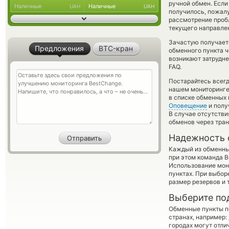
ручной обмен. Если
Наличные
Наличные
UAH
UAH
получилось, пожал
рассмотрение пробл
текущего направле
Зачастую получает
Предложения
BTC-кран
обменного пункта ч
возникают затрудне
FAQ.
Постарайтесь всег
нашем мониторинге
в списке обменных 
Оповещение
и полу
В случае отсутств
обменов через тра
Надежность 
Каждый из обменны
при этом команда 
Использование мон
пунктах. При выбор
размер резервов и 
Выберите по
Обменные пункты по
странах, например:
городах могут отли