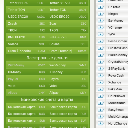
Банкомат
Tether BEP20
Tether BEP20
USDT
USDT
ПоТеме
Tether TON
Tether TON
USDT
USDT
Kingex
USDC ERC20
USDC ERC20
USDC
USDC
Ex-Money
Zcash
Zcash
ZEC
ZEC
YChanger
TRON
TRON
TRX
TRX
1WM
BNB BEP20
BNB BEP20
BNB
BNB
Best-Obmen
Solana
Solana
SOL
SOL
ProstovCash
Gram (Toncoin)
Gram (Toncoin)
GRAM
GRAM
BlaBlaMoney
Электронные деньги
CrystalMone
WebMoney
WebMoney
WMZ
WMZ
24PayBank
ЮMoney
ЮMoney
RUB
RUB
RoyalCash
PayPal
PayPal
USD
USD
Xchange
Volet
Volet
USD
USD
BaksMan
Alipay
Alipay
CNY
CNY
CoinBlinker
Банковские счета и карты
Монеткинс
Банковская карта
Банковская карта
USD
USD
EasySwap
Банковская карта
Банковская карта
RUB
RUB
MultiXchang
Банковская карта
Банковская карта
EUR
EUR
NordChange
Банковская карта
Банковская карта
UAH
UAH