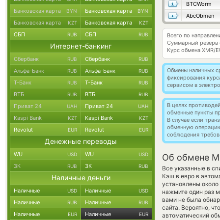
BTCWorm
Банковская карта
Банковская карта
BYN
BYN
AbcObmen
Банковская карта
Банковская карта
KZT
KZT
СБП
СБП
RUB
RUB
Всего по направле
Суммарный резерв
Интернет-банкинг
Курс обмена
XMR/E
Сбербанк
Сбербанк
RUB
RUB
Обмены наличных с
Альфа-Банк
Альфа-Банк
RUB
RUB
фиксирования курс
Т-Банк
Т-Банк
RUB
RUB
сервисом в электр
ВТБ
ВТБ
RUB
RUB
В целях противоде
Приват 24
Приват 24
UAH
UAH
обменные пункты п
Kaspi Bank
Kaspi Bank
KZT
KZT
В случае если тра
обменную операци
Revolut
Revolut
EUR
EUR
соблюдения требов
Денежные переводы
WU
WU
USD
USD
Об обмене Mo
ЗК
ЗК
RUB
RUB
Все указанные в с
Кэш в евро в автом
Наличные деньги
установлены около 
Наличные
Наличные
USD
USD
нажмите один раз м
вами не была обна
Наличные
Наличные
RUB
RUB
сайта. Вероятно, ч
Наличные
Наличные
EUR
EUR
автоматический о