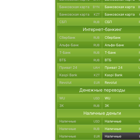
Банковская карта
Банковская карта
BYN
Банковская карта
Банковская карта
KZT
СБП
СБП
RUB
Интернет-банкинг
Сбербанк
Сбербанк
RUB
Альфа-Банк
Альфа-Банк
RUB
Т-Банк
Т-Банк
RUB
ВТБ
ВТБ
RUB
Приват 24
Приват 24
UAH
Kaspi Bank
Kaspi Bank
KZT
Revolut
Revolut
EUR
Денежные переводы
WU
WU
USD
ЗК
ЗК
RUB
Наличные деньги
Наличные
Наличные
USD
Наличные
Наличные
RUB
Наличные
Наличные
EUR