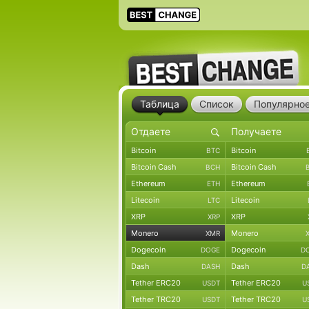
Таблица
Список
Популярно
Bitcoin
Bitcoin
BTC
Bitcoin Cash
Bitcoin Cash
BCH
Ethereum
Ethereum
ETH
Litecoin
Litecoin
LTC
XRP
XRP
XRP
Monero
Monero
XMR
Dogecoin
Dogecoin
DOGE
D
Dash
Dash
DASH
D
Tether ERC20
Tether ERC20
USDT
U
Tether TRC20
Tether TRC20
USDT
U