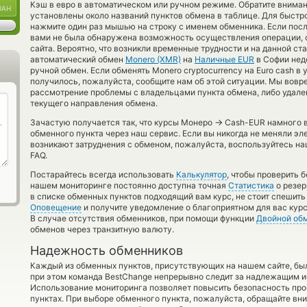
Кэш в евро в автоматическом или ручном режиме. Обратите вниман
UAH
установлены около названий пунктов обмена в таблице. Для быстро
нажмите один раз мышью на строку с именем обменника. Если посл
вами не была обнаружена возможность осуществления операции, 
сайта. Вероятно, что возникли временные трудности и на данной с
автоматический обмен
Monero (XMR)
на
Наличные EUR
в Софии нед
ручной обмен. Если обменять Monero cryptocurrency на Euro cash в
получилось, пожалуйста, сообщите нам об этой ситуации. Мы вов
рассмотрение проблемы с владельцами пункта обмена, либо удален
текущего направления обмена.
→
Зачастую получается так, что курсы Монеро
Cash-EUR намного в
обменного пункта через наш сервис. Если вы никогда не меняли эл
возникают затруднения с обменом, пожалуйста, воспользуйтесь н
FAQ.
Постарайтесь всегда использовать
Калькулятор
, чтобы проверить 
нашем мониторинге постоянно доступна точная
Статистика
о резер
в списке обменных пунктов подходящий вам курс, не стоит спешить
Оповещение
и получите уведомление о благоприятном для вас курс
В случае отсутствия обменников, при помощи функции
Двойной об
обменов через транзитную валюту.
Надежность обменников
Каждый из обменных пунктов, присутствующих на нашем сайте, бы
при этом команда BestChange непрерывно следит за надлежащим и
Использование мониторинга позволяет повысить безопасность пр
пунктах. При выборе обменного пункта, пожалуйста, обращайте вн