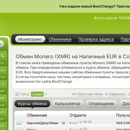
Уже видели новый BestChange? Пригла
Всего курсов:
10638
Мониторинг
Обменники
Проверка адреса
Пар
е
Обмен Monero (XMR) на Наличные EUR в С
В списке ниже приведены обменные пункты Monero (XMR) на Нал
BTC
обмена. При определении оптимального курса обмена, обращайте
BCH
EUR. Все предложенные нашим сайтом обменные пункты прошли 
Если вы посетили нашу систему мониторинга впервые, посмотри
ETH
возможностях сайта BestChange.
LTC
XRP
Город:
София
Обратный обмен
Избранное
XMR
Курсы обмена
Калькулятор
Оповещение
Дво
OGE
ASH
Обменник
Отдаете
Получ
SDT
от 32.34
БарскийДворОбмен
1
309.23
XMR
SDT
от 32