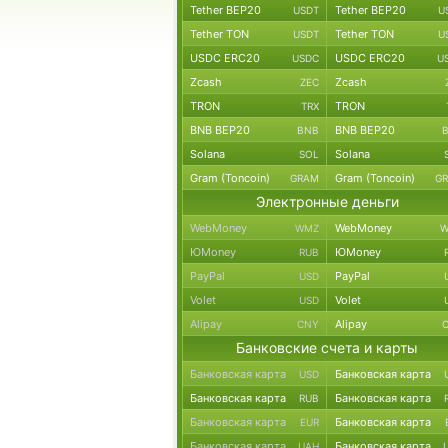
Tether BEP20
Tether BEP20
USDT
U
Tether TON
Tether TON
USDT
U
USDC ERC20
USDC ERC20
USDC
U
Zcash
Zcash
ZEC
TRON
TRON
TRX
BNB BEP20
BNB BEP20
BNB
Solana
Solana
SOL
Gram (Toncoin)
Gram (Toncoin)
GRAM
G
Электронные деньги
WebMoney
WebMoney
WMZ
W
ЮMoney
ЮMoney
RUB
PayPal
PayPal
USD
Volet
Volet
USD
Alipay
Alipay
CNY
Банковские счета и карты
Банковская карта
Банковская карта
USD
Банковская карта
Банковская карта
RUB
Банковская карта
Банковская карта
EUR
Банковская карта
Банковская карта
UAH