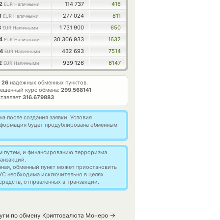
22
114 737
416
EUR Наличными
1
277 024
811
EUR Наличными
8
1 731 900
650
EUR Наличными
24
30 306 933
1632
EUR Наличными
04
432 693
7514
EUR Наличными
42
939 126
6147
EUR Наличными
т
26
надежных обменных пунктов.
ешенный курс обмена:
299.568141
ставляет
316.679883
а после создания заявки. Условия
информация будет продублирована обменным
м путем, и финансированию терроризма
анзакций.
нная, обменный пункт может приостановить
YC необходима исключительно в целях
редств, отправленных в транзакции.
→
луги по обмену Криптовалюта Монеро