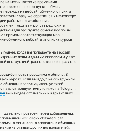
ие на метки, которые временами
го перехода на сайт пункта обмена
е перехода на вебсайт обменного пункта
советуем сразу же обратиться к менеджеру
тадии работы сайта-обменника
оступен, тогда вам могут предложить
 удобном для вас пункте обмена все же не
ремя примем соответствующие меры:
ие обменного вебсайта из списка курсов
ыгоднее, когда вы попадаете на вебсайт
ектронные деньги данным способом и у вас
ашей инструкцией, расположенной в разделе
безошибочность проводимого обмена. В
вах и курсах. Если вы вдруг не обнаружили
 с обменом, воспользуйтесь услугой
е на электронную почту или же на Telegram.
мен
вы найдете оптимальный вариант двух
л тщательно проверен перед добавлением,
сполнением ими своих обязательств.
оводимых финансовых операций в обменных
имание на отзывы других пользователей,