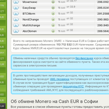
от 33.77
Монеткинс
1
296.09
XMR
BYN
от 33.9
EasySwap
1
295.024
XMR
KZT
от 32
BTCWorm
1
291.258
XMR
RUB
от 32
NordChange
1
290.98
XMR
от 32
MultiXchange
1
290.94
XMR
RUB
от 32
AbcObmen
1
289.56
XMR
RUB
Всего по направлению Monero (XMR)
Наличные EUR в Софии работае
RUB
→
Суммарный резерв обменников:
113 712 532
EUR Наличными.
Средневзв
RUB
Курс обмена
XMR/EUR
на криптовалютных рынках на текущее время со
UAH
Обмены наличных средств обычно проводятся
без фиксации
курса обмен
KZT
фиксирования курса смотрите на сайте обменного пункта. Также эта 
EUR
сервисом в электронном письме.
В целях противодействия легализации доходов, полученных преступны
USD
обменные пункты проводят
AML-проверки
поступающих от клиентов тр
RUB
В случае если транзакция будет идентифицирована как высокорискова
обменную операцию для проведения
процедуры KYC
. Информация по K
соблюдения требований AML/KYC для последующего разблокирования с
USD
RUB
Об обмене Monero на Cash EUR в Софии
EUR
Все указанные в списке обменные пункты готовы предоставить ус