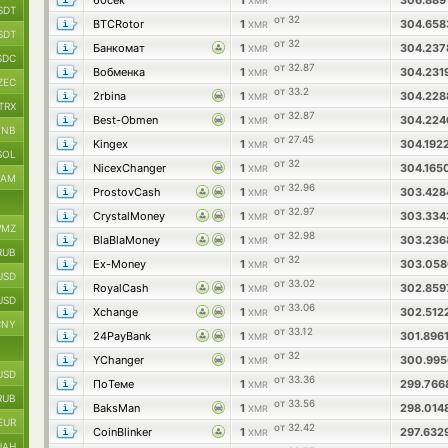
60сек
1
306.889
XMR
SDT
от 32
BTCRotor
1
304.65
XMR
SDT
от 32
Банкомат
1
304.23
XMR
SDC
от 32.87
Вобменка
1
304.231
XMR
ZEC
от 33.2
2rbina
1
304.22
XMR
TRX
от 32.87
Best-Obmen
1
304.22
XMR
BNB
от 27.45
Kingex
1
304.192
XMR
SOL
от 32
NicexChanger
1
304.165
XMR
RAM
от 32.96
ProstovCash
1
303.42
XMR
от 32.97
CrystalMoney
1
303.33
XMR
MZ
от 32.98
BlaBlaMoney
1
303.23
XMR
RUB
от 32
Ex-Money
1
303.05
XMR
USD
от 33.02
RoyalCash
1
302.85
XMR
USD
от 33.06
Xchange
1
302.512
XMR
CNY
от 33.12
24PayBank
1
301.896
XMR
от 32
YChanger
1
300.99
XMR
USD
от 33.36
ПоТеме
1
299.76
XMR
RUB
от 33.56
BaksMan
1
298.014
XMR
EUR
от 32.42
CoinBlinker
1
297.632
XMR
UAH