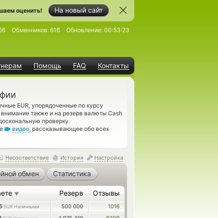
На новый сайт
шаем оценить!
56
Обменников:
616
Обновление:
00:53:23
тнерам
Помощь
FAQ
Контакты
офии
ичные EUR, упорядоченные по курсу
 внимание также и на резерв валюты Cash
доскональную проверку.
те
видео
, рассказывающее обо всех
Несоответствие
История
Настройка
йной обмен
Статистика
аете
Резерв
Отзывы
▼
95
500 000
1016
EUR Наличными