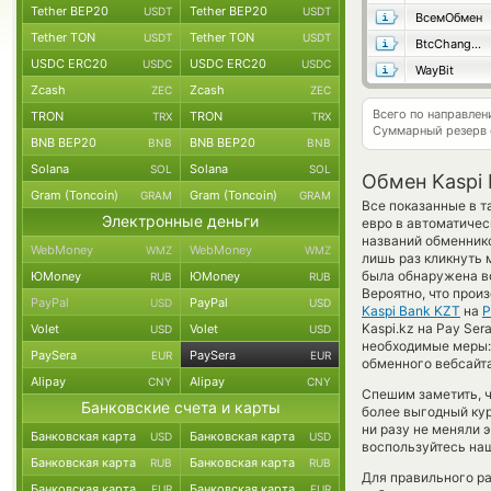
Tether BEP20
Tether BEP20
USDT
USDT
ВсемОбмен
Tether TON
Tether TON
USDT
USDT
BtcChange24
USDC ERC20
USDC ERC20
USDC
USDC
WayBit
Zcash
Zcash
ZEC
ZEC
Всего по направлен
TRON
TRON
TRX
TRX
Суммарный резерв
BNB BEP20
BNB BEP20
BNB
BNB
Solana
Solana
SOL
SOL
Обмен Kaspi 
Gram (Toncoin)
Gram (Toncoin)
GRAM
GRAM
Все показанные в т
Электронные деньги
евро в автоматичес
названий обменнико
WebMoney
WebMoney
WMZ
WMZ
лишь раз кликнуть 
была обнаружена во
ЮMoney
ЮMoney
RUB
RUB
Вероятно, что прои
PayPal
PayPal
USD
USD
Kaspi Bank KZT
на
P
Kaspi.kz на Pay Se
Volet
Volet
USD
USD
необходимые меры:
PaySera
PaySera
EUR
EUR
обменного вебсайта
Alipay
Alipay
CNY
CNY
Спешим заметить, 
Банковские счета и карты
более выгодный ку
ни разу не меняли 
Банковская карта
Банковская карта
USD
USD
воспользуйтесь наш
Банковская карта
Банковская карта
RUB
RUB
Для правильного ра
Банковская карта
Банковская карта
EUR
EUR