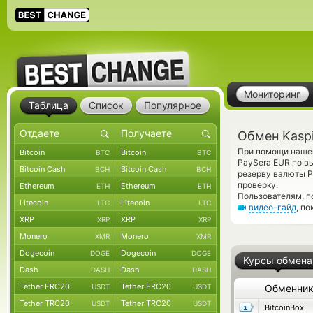
Мониторинг
Таблица
Список
Популярное
Обмен Kaspi
При помощи нашег
Bitcoin
Bitcoin
BTC
BTC
PaySera EUR по в
Bitcoin Cash
Bitcoin Cash
BCH
BCH
резерву валюты 
проверку.
Ethereum
Ethereum
ETH
ETH
Пользователям, п
Litecoin
Litecoin
LTC
LTC
видео-гайд
, п
XRP
XRP
XRP
XRP
Monero
Monero
XMR
XMR
Dogecoin
Dogecoin
DOGE
DOGE
Курсы обмена
Dash
Dash
DASH
DASH
Tether ERC20
Tether ERC20
USDT
USDT
Обменни
Tether TRC20
Tether TRC20
USDT
USDT
BitcoinBox