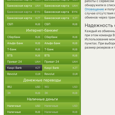
работы с сервисом 
обнаружили в списк
Банковская карта
Банковская карта
UAH
UAH
Оповещение
и полу
Банковская карта
Банковская карта
BYN
BYN
случае отсутствия
обменов через тра
Банковская карта
Банковская карта
KZT
KZT
СБП
СБП
RUB
RUB
Надежность 
Интернет-банкинг
Каждый из обменны
при этом команда 
Сбербанк
Сбербанк
RUB
RUB
Использование мон
Альфа-Банк
Альфа-Банк
пунктах. При выбор
RUB
RUB
размер резервов и 
Т-Банк
Т-Банк
RUB
RUB
ВТБ
ВТБ
RUB
RUB
Приват 24
Приват 24
UAH
UAH
Kaspi Bank
Kaspi Bank
KZT
KZT
Revolut
Revolut
EUR
EUR
Денежные переводы
WU
WU
USD
USD
ЗК
ЗК
RUB
RUB
Наличные деньги
Наличные
Наличные
USD
USD
Наличные
Наличные
RUB
RUB