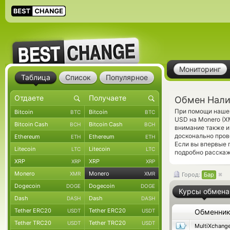
Мониторинг
Таблица
Список
Популярное
Обмен Нали
При помощи нашег
Bitcoin
Bitcoin
BTC
BTC
USD на Monero (X
Bitcoin Cash
Bitcoin Cash
BCH
BCH
внимание также и
досконально про
Ethereum
Ethereum
ETH
ETH
Если вы впервые 
Litecoin
Litecoin
LTC
LTC
подробно расскаж
XRP
XRP
XRP
XRP
Monero
Monero
XMR
XMR
Город:
Бар
Dogecoin
Dogecoin
DOGE
DOGE
Курсы обмена
Dash
Dash
DASH
DASH
Tether ERC20
Tether ERC20
USDT
USDT
Обменни
Tether TRC20
Tether TRC20
USDT
USDT
MultiXchang