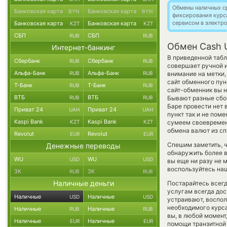
Обмены наличных с
Банковская карта
Банковская карта
BYN
BYN
фиксирования курс
сервисом в электр
Банковская карта
Банковская карта
KZT
KZT
СБП
СБП
RUB
RUB
Обмен Cash 
Интернет-банкинг
В приведенной табл
Сбербанк
Сбербанк
RUB
RUB
совершает ручной 
Альфа-Банк
Альфа-Банк
RUB
RUB
внимание на метки,
сайт обменного пун
Т-Банк
Т-Банк
RUB
RUB
сайт-обменник вы н
ВТБ
ВТБ
RUB
RUB
Бывают разные сбои
Баре провести нет 
Приват 24
Приват 24
UAH
UAH
пункт так и не пом
Kaspi Bank
Kaspi Bank
KZT
KZT
сумеем своевремен
обмена валют из сп
Revolut
Revolut
EUR
EUR
Спешим заметить, 
Денежные переводы
обнаружить более 
WU
WU
USD
USD
вы еще ни разу не 
воспользуйтесь наш
ЗК
ЗК
RUB
RUB
Наличные деньги
Постарайтесь всег
услугам всегда до
Наличные
Наличные
USD
USD
устраивают, воспо
необходимого курса
Наличные
Наличные
RUB
RUB
вы, в любой момен
Наличные
Наличные
EUR
EUR
помощи транзитной