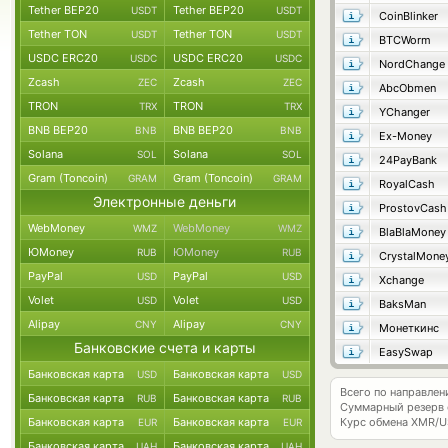
Tether BEP20
Tether BEP20
USDT
USDT
CoinBlinker
Tether TON
Tether TON
USDT
USDT
BTCWorm
USDC ERC20
USDC ERC20
USDC
USDC
NordChange
Zcash
Zcash
ZEC
ZEC
AbcObmen
TRON
TRON
TRX
TRX
YChanger
BNB BEP20
BNB BEP20
BNB
BNB
Ex-Money
Solana
Solana
SOL
SOL
24PayBank
Gram (Toncoin)
Gram (Toncoin)
GRAM
GRAM
RoyalCash
Электронные деньги
ProstovCash
WebMoney
WebMoney
WMZ
WMZ
BlaBlaMoney
ЮMoney
ЮMoney
RUB
RUB
CrystalMone
PayPal
PayPal
USD
USD
Xchange
Volet
Volet
USD
USD
BaksMan
Alipay
Alipay
CNY
CNY
Монеткинс
Банковские счета и карты
EasySwap
Банковская карта
Банковская карта
USD
USD
Всего по направле
Банковская карта
Банковская карта
RUB
RUB
Суммарный резерв
Банковская карта
Банковская карта
Курс обмена
XMR/U
EUR
EUR
Банковская карта
Банковская карта
UAH
UAH