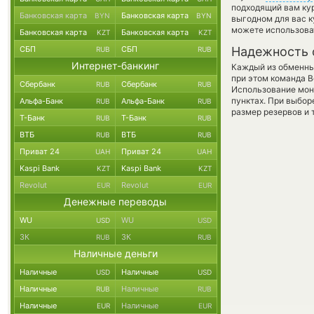
подходящий вам кур
Банковская карта
Банковская карта
BYN
BYN
выгодном для вас к
можете использов
Банковская карта
Банковская карта
KZT
KZT
СБП
СБП
Надежность 
RUB
RUB
Интернет-банкинг
Каждый из обменны
при этом команда 
Сбербанк
Сбербанк
RUB
RUB
Использование мон
пунктах. При выбор
Альфа-Банк
Альфа-Банк
RUB
RUB
размер резервов и 
Т-Банк
Т-Банк
RUB
RUB
ВТБ
ВТБ
RUB
RUB
Приват 24
Приват 24
UAH
UAH
Kaspi Bank
Kaspi Bank
KZT
KZT
Revolut
Revolut
EUR
EUR
Денежные переводы
WU
WU
USD
USD
ЗК
ЗК
RUB
RUB
Наличные деньги
Наличные
Наличные
USD
USD
Наличные
Наличные
RUB
RUB
Наличные
Наличные
EUR
EUR