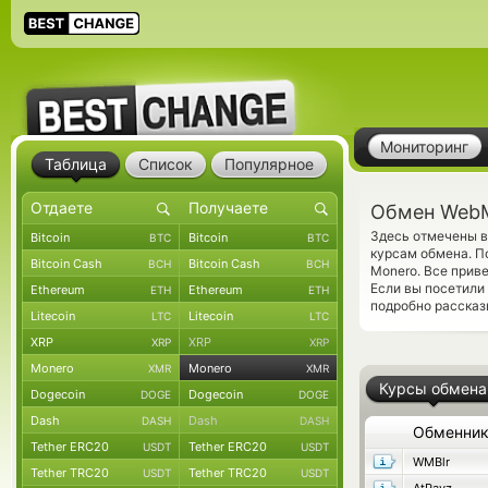
Мониторинг
Таблица
Список
Популярное
Обмен WebM
Здесь отмечены 
Bitcoin
Bitcoin
BTC
BTC
курсам обмена. П
Bitcoin Cash
Bitcoin Cash
BCH
BCH
Monero. Все прив
Если вы посетили
Ethereum
Ethereum
ETH
ETH
подробно рассказ
Litecoin
Litecoin
LTC
LTC
XRP
XRP
XRP
XRP
Monero
Monero
XMR
XMR
Курсы обмена
Dogecoin
Dogecoin
DOGE
DOGE
Dash
Dash
DASH
DASH
Обменни
Tether ERC20
Tether ERC20
USDT
USDT
WMBlr
Tether TRC20
Tether TRC20
USDT
USDT