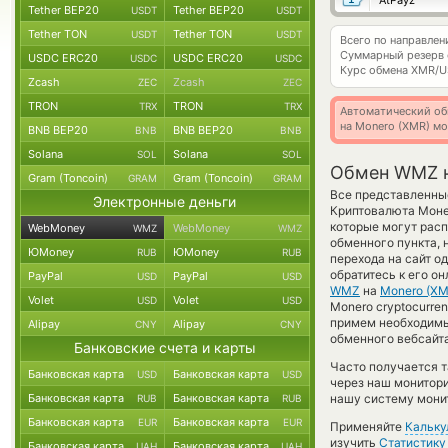
AtPayz
Tether BEP20
Tether BEP20
USDT
USDT
Tether TON
Tether TON
USDT
USDT
Всего по направл
Суммарный резерв
USDC ERC20
USDC ERC20
USDC
USDC
Курс обмена
XMR/U
Zcash
Zcash
ZEC
ZEC
TRON
TRON
TRX
TRX
Автоматический об
на Monero (XMR) м
BNB BEP20
BNB BEP20
BNB
BNB
Solana
Solana
SOL
SOL
Обмен WMZ 
Gram (Toncoin)
Gram (Toncoin)
GRAM
GRAM
Все представленны
Электронные деньги
Криптовалюта Моне
которые могут расп
WebMoney
WebMoney
WMZ
WMZ
обменного пункта, 
ЮMoney
ЮMoney
RUB
RUB
перехода на сайт о
обратитесь к его о
PayPal
PayPal
USD
USD
WMZ
на
Monero (XM
Volet
Volet
USD
USD
Monero cryptocurre
примем необходимы
Alipay
Alipay
CNY
CNY
обменного вебсайта
Банковские счета и карты
Часто получается 
Банковская карта
Банковская карта
USD
USD
через наш монитори
Банковская карта
Банковская карта
нашу систему монит
RUB
RUB
Банковская карта
Банковская карта
EUR
EUR
Применяйте
Кальку
изучить
Статистику
Банковская карта
Банковская карта
UAH
UAH