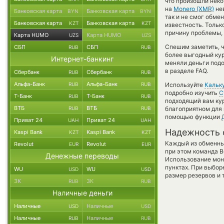
что произошли неко
на
Monero (XMR)
нев
Банковская карта
Банковская карта
BYN
BYN
так и не смог обмен
Банковская карта
Банковская карта
KZT
KZT
известность. Толь
причину проблемы, 
Карта HUMO
Карта HUMO
UZS
UZS
Спешим заметить, 
СБП
СБП
RUB
RUB
более выгодный к
Интернет-банкинг
меняли деньги подо
в разделе FAQ.
Сбербанк
Сбербанк
RUB
RUB
Альфа-Банк
Альфа-Банк
RUB
RUB
Используйте
Кальк
подробно изучить
С
Т-Банк
Т-Банк
RUB
RUB
подходящий вам кур
ВТБ
ВТБ
RUB
RUB
благоприятном для 
помощью функции
Приват 24
Приват 24
UAH
UAH
Надежность 
Kaspi Bank
Kaspi Bank
KZT
KZT
Каждый из обменны
Revolut
Revolut
EUR
EUR
при этом команда 
Денежные переводы
Использование мон
пунктах. При выбор
WU
WU
USD
USD
размер резервов и 
ЗК
ЗК
RUB
RUB
Наличные деньги
Наличные
Наличные
USD
USD
Наличные
Наличные
RUB
RUB