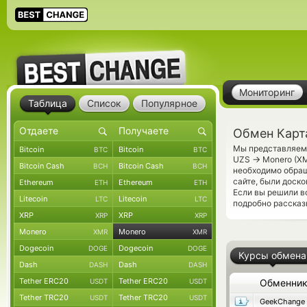
Мониторинг
Таблица
Список
Популярное
Обмен Карт
Мы представляем 
Bitcoin
Bitcoin
BTC
BTC
→
UZS
Monero (XM
Bitcoin Cash
Bitcoin Cash
BCH
BCH
необходимо обращ
сайте, были доск
Ethereum
Ethereum
ETH
ETH
Если вы решили в
Litecoin
Litecoin
LTC
LTC
подробно рассказ
XRP
XRP
XRP
XRP
Monero
Monero
XMR
XMR
Dogecoin
Dogecoin
DOGE
DOGE
Курсы обмена
Dash
Dash
DASH
DASH
Tether ERC20
Tether ERC20
USDT
USDT
Обменни
Tether TRC20
Tether TRC20
USDT
USDT
GeekChange