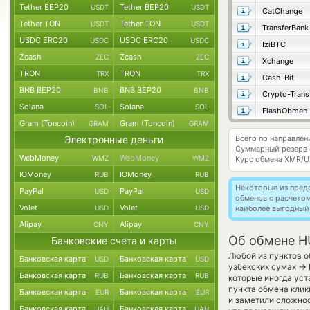
Tether BEP20
Tether BEP20
USDT
USDT
CatChange
Tether TON
Tether TON
USDT
USDT
TransferBank
USDC ERC20
USDC ERC20
USDC
USDC
IziBTC
Zcash
Zcash
ZEC
ZEC
Xchange
TRON
TRON
TRX
TRX
Cash-Bit
BNB BEP20
BNB BEP20
BNB
BNB
Crypto-Trans
Solana
Solana
SOL
SOL
FlashObmen
Gram (Toncoin)
Gram (Toncoin)
GRAM
GRAM
Электронные деньги
Всего по направле
Суммарный резерв
WebMoney
WebMoney
WMZ
WMZ
Курс обмена
XMR/U
ЮMoney
ЮMoney
RUB
RUB
Некоторые из пред
PayPal
PayPal
USD
USD
обменов с расчето
Volet
Volet
USD
USD
наиболее выгодный
Alipay
Alipay
CNY
CNY
Об обмене H
Банковские счета и карты
Любой из пунктов о
Банковская карта
Банковская карта
USD
USD
→
узбекских сумах
Банковская карта
Банковская карта
RUB
RUB
которые иногда уст
пункта обмена клик
Банковская карта
Банковская карта
EUR
EUR
и заметили сложнос
Банковская карта
Банковская карта
UAH
UAH