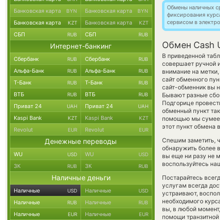
Обмены наличных с
Банковская карта
Банковская карта
BYN
BYN
фиксирования курс
сервисом в электр
Банковская карта
Банковская карта
KZT
KZT
СБП
СБП
RUB
RUB
Обмен Cash 
Интернет-банкинг
В приведенной табл
Сбербанк
Сбербанк
RUB
RUB
совершает ручной 
Альфа-Банк
Альфа-Банк
RUB
RUB
внимание на метки,
сайт обменного пун
Т-Банк
Т-Банк
RUB
RUB
сайт-обменник вы н
ВТБ
ВТБ
RUB
RUB
Бывают разные сбои
Подгорице провести
Приват 24
Приват 24
UAH
UAH
обменный пункт так
Kaspi Bank
Kaspi Bank
KZT
KZT
помощью мы сумеем
этот пункт обмена 
Revolut
Revolut
EUR
EUR
Спешим заметить, 
Денежные переводы
обнаружить более 
WU
WU
USD
USD
вы еще ни разу не 
воспользуйтесь наш
ЗК
ЗК
RUB
RUB
Наличные деньги
Постарайтесь всег
услугам всегда до
Наличные
Наличные
USD
USD
устраивают, воспо
необходимого курса
Наличные
Наличные
RUB
RUB
вы, в любой момен
Наличные
Наличные
EUR
EUR
помощи транзитной