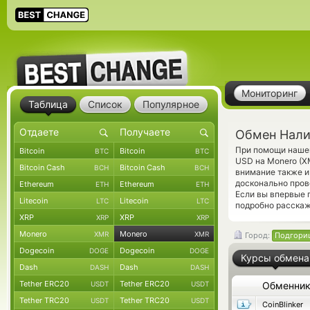
Мониторинг
Таблица
Список
Популярное
Обмен Нали
При помощи нашег
Bitcoin
Bitcoin
BTC
BTC
USD на Monero (X
Bitcoin Cash
Bitcoin Cash
BCH
BCH
внимание также и
досконально про
Ethereum
Ethereum
ETH
ETH
Если вы впервые 
Litecoin
Litecoin
LTC
LTC
подробно расскаж
XRP
XRP
XRP
XRP
Monero
Monero
XMR
XMR
Город:
Подгори
Dogecoin
Dogecoin
DOGE
DOGE
Курсы обмена
Dash
Dash
DASH
DASH
Tether ERC20
Tether ERC20
USDT
USDT
Обменни
Tether TRC20
Tether TRC20
USDT
USDT
CoinBlinker