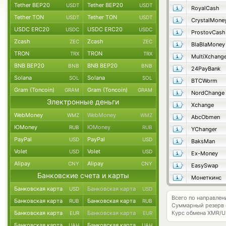
Tether BEP20
Tether BEP20
USDT
USDT
RoyalCash
Tether TON
Tether TON
USDT
USDT
CrystalMone
USDC ERC20
USDC ERC20
USDC
USDC
ProstovCash
Zcash
Zcash
ZEC
ZEC
BlaBlaMoney
TRON
TRON
TRX
TRX
MultiXchang
BNB BEP20
BNB BEP20
BNB
BNB
24PayBank
Solana
Solana
SOL
SOL
BTCWorm
Gram (Toncoin)
Gram (Toncoin)
GRAM
GRAM
NordChange
Электронные деньги
Xchange
WebMoney
WebMoney
WMZ
WMZ
AbcObmen
ЮMoney
ЮMoney
RUB
RUB
YChanger
PayPal
PayPal
USD
USD
BaksMan
Volet
Volet
USD
USD
Ex-Money
Alipay
Alipay
CNY
CNY
EasySwap
Банковские счета и карты
Монеткинс
Банковская карта
Банковская карта
USD
USD
Всего по направле
Банковская карта
Банковская карта
RUB
RUB
Суммарный резерв
Банковская карта
Банковская карта
Курс обмена
XMR/U
EUR
EUR
Банковская карта
Банковская карта
UAH
UAH