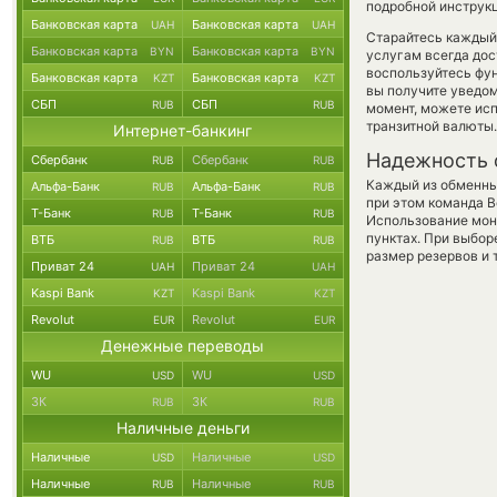
подробной инструк
Банковская карта
Банковская карта
UAH
UAH
Старайтесь каждый
Банковская карта
Банковская карта
BYN
BYN
услугам всегда до
воспользуйтесь фу
Банковская карта
Банковская карта
KZT
KZT
вы получите уведом
СБП
СБП
RUB
RUB
момент, можете ис
транзитной валюты.
Интернет-банкинг
Надежность 
Сбербанк
Сбербанк
RUB
RUB
Каждый из обменны
Альфа-Банк
Альфа-Банк
RUB
RUB
при этом команда 
Т-Банк
Т-Банк
RUB
RUB
Использование мон
пунктах. При выбор
ВТБ
ВТБ
RUB
RUB
размер резервов и 
Приват 24
Приват 24
UAH
UAH
Kaspi Bank
Kaspi Bank
KZT
KZT
Revolut
Revolut
EUR
EUR
Денежные переводы
WU
WU
USD
USD
ЗК
ЗК
RUB
RUB
Наличные деньги
Наличные
Наличные
USD
USD
Наличные
Наличные
RUB
RUB