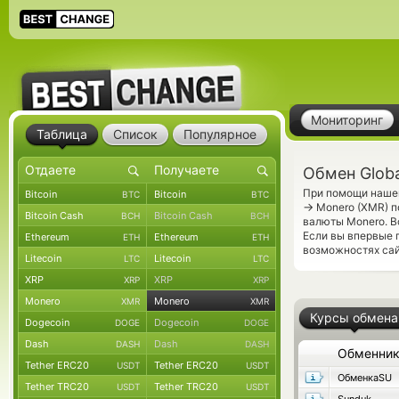
Мониторинг
Таблица
Список
Популярное
Обмен Glob
При помощи нашег
Bitcoin
Bitcoin
BTC
BTC
→
Monero (XMR) п
Bitcoin Cash
Bitcoin Cash
BCH
BCH
валюты Monero. В
Если вы впервые 
Ethereum
Ethereum
ETH
ETH
возможностях сай
Litecoin
Litecoin
LTC
LTC
XRP
XRP
XRP
XRP
Monero
Monero
XMR
XMR
Курсы обмена
Dogecoin
Dogecoin
DOGE
DOGE
Dash
Dash
DASH
DASH
Обменни
Tether ERC20
Tether ERC20
USDT
USDT
ОбменкаSU
Tether TRC20
Tether TRC20
USDT
USDT