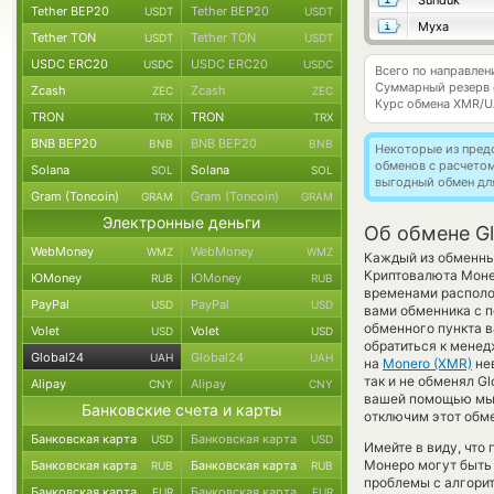
Sunduk
Tether BEP20
Tether BEP20
USDT
USDT
Муха
Tether TON
Tether TON
USDT
USDT
USDC ERC20
USDC ERC20
USDC
USDC
Всего по направле
Суммарный резерв
Zcash
Zcash
ZEC
ZEC
Курс обмена
XMR/U
TRON
TRON
TRX
TRX
BNB BEP20
BNB BEP20
BNB
BNB
Некоторые из пред
обменов с расчето
Solana
Solana
SOL
SOL
выгодный обмен дл
Gram (Toncoin)
Gram (Toncoin)
GRAM
GRAM
Электронные деньги
Об обмене G
WebMoney
WebMoney
WMZ
WMZ
Каждый из обменных
Криптовалюта Моне
ЮMoney
ЮMoney
RUB
RUB
временами располож
PayPal
PayPal
USD
USD
вами обменника с п
обменного пункта 
Volet
Volet
USD
USD
обратиться к менед
Global24
Global24
UAH
UAH
на
Monero (XMR)
не
так и не обменял Gl
Alipay
Alipay
CNY
CNY
вашей помощью мы 
Банковские счета и карты
отключим этот обме
Банковская карта
Банковская карта
USD
USD
Имейте в виду, что
Монеро могут быть 
Банковская карта
Банковская карта
RUB
RUB
проблемы с алгорит
Банковская карта
Банковская карта
EUR
EUR