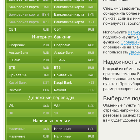
Банковская карта
Банковская карта
UAH
UAH
Спешим уведомить,
обнаружить более и
Банковская карта
Банковская карта
BYN
BYN
пункта. Если вы ни
Банковская карта
Банковская карта
KZT
KZT
пожалуйста, воспол
СБП
СБП
RUB
RUB
Используйте
Кальк
Интернет-банкинг
подробно изучить
С
функцию
Оповещен
Сбербанк
Сбербанк
RUB
RUB
оповещение на элек
использовать
Двой
Альфа-Банк
Альфа-Банк
RUB
RUB
Т-Банк
Т-Банк
RUB
RUB
Надежность 
ВТБ
ВТБ
RUB
RUB
Каждый из обменны
при этом команда 
Приват 24
Приват 24
UAH
UAH
Использование мон
Kaspi Bank
Kaspi Bank
KZT
KZT
пунктах. При выбор
размер резервов и 
Revolut
Revolut
EUR
EUR
Денежные переводы
Выберите по
Обменные пункты по
WU
WU
USD
USD
странах, например:
ЗК
ЗК
RUB
RUB
резервы в разных г
Наличные деньги
вам будет удобнее 
Наличные
Наличные
USD
USD
Наличные
Наличные
RUB
RUB