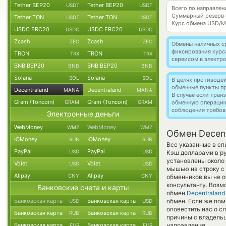
Tether BEP20
Tether BEP20
USDT
USDT
Всего по направлен
Суммарный резерв
Tether TON
Tether TON
USDT
USDT
Курс обмена
USD/M
USDC ERC20
USDC ERC20
USDC
USDC
Zcash
Zcash
ZEC
ZEC
Обмены наличных с
фиксирования курс
TRON
TRON
TRX
TRX
сервисом в электр
BNB BEP20
BNB BEP20
BNB
BNB
Solana
Solana
SOL
SOL
В целях противоде
обменные пункты п
Decentraland
Decentraland
MANA
MANA
В случае если тра
Gram (Toncoin)
Gram (Toncoin)
GRAM
GRAM
обменную операци
соблюдения требов
Электронные деньги
WebMoney
WebMoney
WMZ
WMZ
Обмен Decent
ЮMoney
ЮMoney
RUB
RUB
Все указанные в с
PayPal
PayPal
USD
USD
Кэш долларами в р
установлены около 
Volet
Volet
USD
USD
мышью на строку с 
Alipay
Alipay
CNY
CNY
обменников вы не о
консультанту. Возм
Банковские счета и карты
обмен
Decentraland
Банковская карта
Банковская карта
обмен. Если же поме
USD
USD
оповестить нас о 
Банковская карта
Банковская карта
RUB
RUB
причины с владельц
Банковская карта
Банковская карта
направления.
EUR
EUR