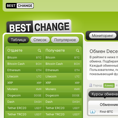
Мониторинг
Таблица
Список
Популярное
Обмен Dece
В рейтинге ниже 
Bitcoin
Bitcoin
BTC
BTC
обмена. Подбирая
Bitcoin Cash
Bitcoin Cash
BCH
BCH
Каждый обменный 
Пользователям, 
Ethereum
Ethereum
ETH
ETH
показывающий фун
Litecoin
Litecoin
LTC
LTC
XRP
XRP
XRP
XRP
Город:
Кемер
Monero
Monero
XMR
XMR
Курсы обмена
Dogecoin
Dogecoin
DOGE
DOGE
Dash
Dash
DASH
DASH
Обменни
Tether ERC20
Tether ERC20
USDT
USDT
First-BTC
Tether TRC20
Tether TRC20
USDT
USDT