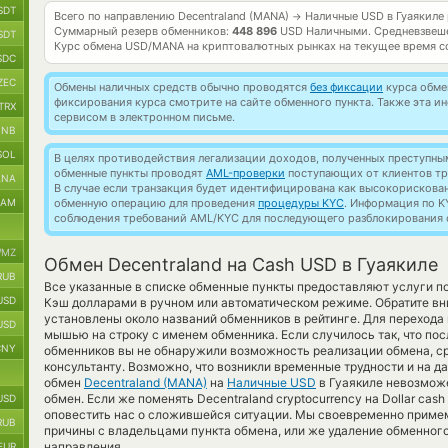
SDT
Всего по направлению Decentraland (MANA)
Наличные USD в Гуаякиле
→
Суммарный резерв обменников:
448 896
USD Наличными.
Средневзвеш
SDT
Курс обмена
USD/MANA
на криптовалютных рынках на текущее время с
SDC
ZEC
Обмены наличных средств обычно проводятся
без фиксации
курса обмен
фиксирования курса смотрите на сайте обменного пункта. Также эта 
TRX
сервисом в электронном письме.
BNB
SOL
В целях противодействия легализации доходов, полученных преступны
обменные пункты проводят
AML-проверки
поступающих от клиентов тр
ANA
В случае если транзакция будет идентифицирована как высокорискова
RAM
обменную операцию для проведения
процедуры KYC
. Информация по K
соблюдения требований AML/KYC для последующего разблокирования с
MZ
Обмен Decentraland на Cash USD в Гуаякиле
RUB
Все указанные в списке обменные пункты предоставляют услуги 
USD
Кэш долларами в ручном или автоматическом режиме. Обратите вн
установлены около названий обменников в рейтинге. Для перехода 
USD
мышью на строку с именем обменника. Если случилось так, что пос
CNY
обменников вы не обнаружили возможность реализации обмена, сра
консультанту. Возможно, что возникли временные трудности и на д
обмен
Decentraland (MANA)
на
Наличные USD
в Гуаякиле невозможе
обмен. Если же поменять Decentraland cryptocurrency на Dollar cas
USD
оповестить нас о сложившейся ситуации. Мы своевременно приме
RUB
причины с владельцами пункта обмена, или же удаление обменного
направления.
EUR