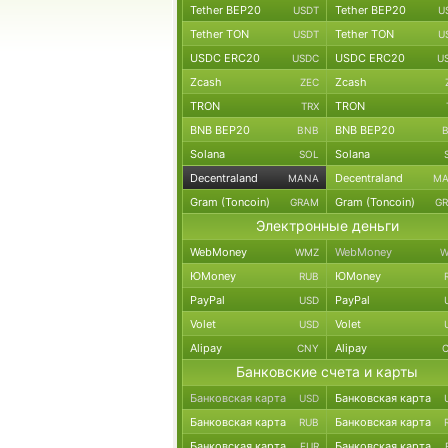
Tether BEP20
Tether BEP20
USDT
U
Tether TON
Tether TON
USDT
U
USDC ERC20
USDC ERC20
USDC
U
Zcash
Zcash
ZEC
TRON
TRON
TRX
BNB BEP20
BNB BEP20
BNB
Solana
Solana
SOL
Decentraland
Decentraland
MANA
M
Gram (Toncoin)
Gram (Toncoin)
GRAM
G
Электронные деньги
WebMoney
WebMoney
WMZ
W
ЮMoney
ЮMoney
RUB
PayPal
PayPal
USD
Volet
Volet
USD
Alipay
Alipay
CNY
Банковские счета и карты
Банковская карта
Банковская карта
USD
Банковская карта
Банковская карта
RUB
Банковская карта
Банковская карта
EUR