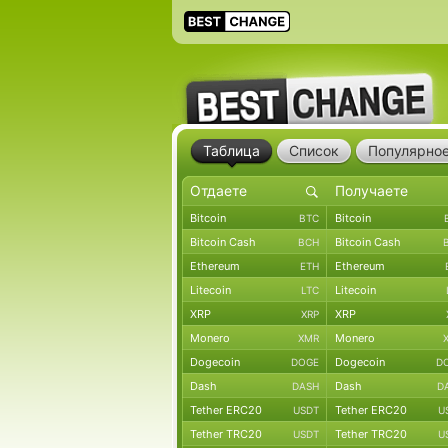
Таблица
Список
Популярно
Bitcoin
Bitcoin
BTC
Bitcoin Cash
Bitcoin Cash
BCH
Ethereum
Ethereum
ETH
Litecoin
Litecoin
LTC
XRP
XRP
XRP
Monero
Monero
XMR
Dogecoin
Dogecoin
DOGE
D
Dash
Dash
DASH
D
Tether ERC20
Tether ERC20
USDT
U
Tether TRC20
Tether TRC20
USDT
U