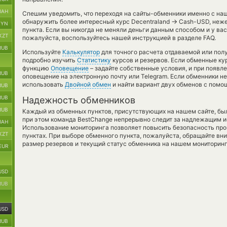
UAH
Спешим уведомить, что переходя на сайты-обменники именно с на
→
обнаружить более интересный курс Decentraland
Cash-USD, неже
BYN
пункта. Если вы никогда не меняли деньги данным способом и у ва
KZT
пожалуйста, воспользуйтесь нашей инструкцией в разделе FAQ.
RUB
Используйте
Калькулятор
для точного расчета отдаваемой или по
подробно изучить
Статистику
курсов и резервов. Если обменные ку
функцию
Оповещение
– задайте собственные условия, и при появл
RUB
оповещение на электронную почту или Telegram. Если обменники не
использовать
Двойной обмен
и найти вариант двух обменов с помо
RUB
RUB
Надежность обменников
RUB
Каждый из обменных пунктов, присутствующих на нашем сайте, бы
при этом команда BestChange непрерывно следит за надлежащим и
UAH
Использование мониторинга позволяет повысить безопасность пр
KZT
пунктах. При выборе обменного пункта, пожалуйста, обращайте вн
размер резервов и текущий статус обменника на нашем мониторинг
EUR
USD
RUB
USD
RUB