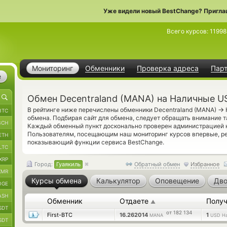
Уже видели новый BestChange? Пригла
Всего курсов:
11998
Мониторинг
Обменники
Проверка адреса
Пар
е
Обмен Decentraland (MANA) на Наличные U
→
В рейтинге ниже перечислены обменники Decentraland (MANA)
BTC
обмена. Подбирая сайт для обмена, следует обращать внимание т
BCH
Каждый обменный пункт досконально проверен администрацией 
Пользователям, посещающим наш мониторинг курсов впервые, 
ETH
показывающий функции сервиса BestChange.
LTC
XRP
Город:
Гуаякиль
Обратный обмен
Избранное
XMR
Курсы обмена
Калькулятор
Оповещение
Дво
OGE
ASH
Обменник
Отдаете
Получ
▲
SDT
от 182 134
First-BTC
16.262014
1
MANA
USD Н
SDT