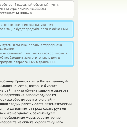
 работает
1
надежный обменный пункт.
енный курс обмена:
16.262014
оставляет
14.984478
а после создания заявки. Условия
информация будет продублирована обменным
м путем, и финансированию терроризма
анзакций.
нная, обменный пункт может приостановить
YC необходима исключительно в целях
редств, отправленных в транзакции.
→
по обмену Криптовалюта Децентраленд
имание на метки, которые бывают
на сайт пункта обмена кликните один раз
ле перехода на вебсайт одного из
зу же обратитесь к его онлайн-
анной стадии работы сайта автоматический
н, тогда вам могут предложить ручной
h все же не удалось, рекомендуем
м необходимые меры: рассмотрение
 вебсайта из списка курсов текущего