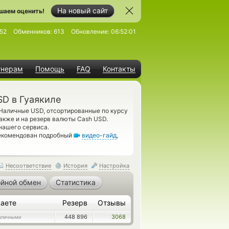
На новый сайт
шаем оценить!
52
Обменников:
613
Обновление:
06:52:01
тнерам
Помощь
FAQ
Контакты
SD в Гуаякиле
Наличные USD, отсортированные по курсу
акже и на резерв валюты Cash USD.
нашего сервиса.
рекомендован подробный
видео-гайд
,
Несоответствие
История
Настройка
йной обмен
Статистика
аете
Резерв
Отзывы
448 896
3068
аличными