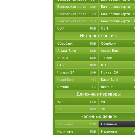
Банковская карта
Банковская карта
UAH
Банковская карта
Банковская карта
BYN
Банковская карта
Банковская карта
KZT
СБП
СБП
RUB
Интернет-банкинг
Сбербанк
Сбербанк
RUB
Альфа-Банк
Альфа-Банк
RUB
Т-Банк
Т-Банк
RUB
ВТБ
ВТБ
RUB
Приват 24
Приват 24
UAH
Kaspi Bank
Kaspi Bank
KZT
Revolut
Revolut
EUR
Денежные переводы
WU
WU
USD
ЗК
ЗК
RUB
Наличные деньги
Наличные
Наличные
USD
Наличные
Наличные
RUB