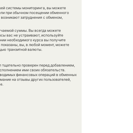
шей системы мониторинга, вы можете
ли при обычном посещении обменного
с возникают затруднения с обменом,
лучаемой суммы. Вы всегда можете
рсы вас не устраивают, используйте
ении необходимого курса вы получите
 показаны, вы, в любой момент, можете
щью транзитной валюты.
л тщательно проверен перед добавлением,
сполнением ими своих обязательств.
оводимых финансовых операций в обменных
имание на отзывы других пользователей,
е.