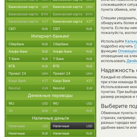
сложившейся ситуа
Банковская карта
Банковская карта
UAH
UAH
пункта обмена, или
Банковская карта
Банковская карта
BYN
BYN
Спешим уведомить,
Банковская карта
Банковская карта
KZT
KZT
обнаружить более и
пункта. Если вы ни
СБП
СБП
RUB
RUB
пожалуйста, воспол
Интернет-банкинг
Используйте
Кальк
Сбербанк
Сбербанк
RUB
RUB
подробно изучить
С
функцию
Оповещен
Альфа-Банк
Альфа-Банк
RUB
RUB
оповещение на элек
Т-Банк
Т-Банк
RUB
RUB
использовать
Двой
ВТБ
ВТБ
RUB
RUB
Надежность 
Приват 24
Приват 24
UAH
UAH
Каждый из обменны
Kaspi Bank
Kaspi Bank
KZT
KZT
при этом команда 
Использование мон
Revolut
Revolut
EUR
EUR
пунктах. При выбор
Денежные переводы
размер резервов и 
WU
WU
USD
USD
Выберите по
ЗК
ЗК
RUB
RUB
Обменные пункты по
Наличные деньги
странах, например:
разных городах мог
Наличные
Наличные
USD
USD
удобнее ввести или
Наличные
Наличные
RUB
RUB