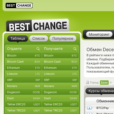
Мониторинг
Таблица
Список
Популярное
Обмен Dece
В рейтинге ниже 
Bitcoin
Bitcoin
BTC
BTC
обмена. Подбирая
Bitcoin Cash
Bitcoin Cash
BCH
BCH
Каждый обменный 
Пользователям, 
Ethereum
Ethereum
ETH
ETH
показывающий фун
Litecoin
Litecoin
LTC
LTC
XRP
XRP
XRP
XRP
Город:
Бали
Monero
Monero
XMR
XMR
Курсы обмена
Dogecoin
Dogecoin
DOGE
DOGE
Dash
Dash
DASH
DASH
Обменни
Tether ERC20
Tether ERC20
USDT
USDT
BTC2Pay
Tether TRC20
Tether TRC20
USDT
USDT