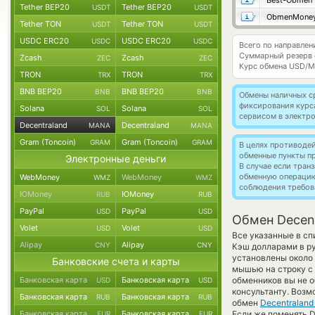
Best-Obmen
Tether BEP20
Tether BEP20
USDT
USDT
ObmenMone
Tether TON
Tether TON
USDT
USDT
USDC ERC20
USDC ERC20
USDC
USDC
Всего по направлен
Суммарный резерв
Zcash
Zcash
ZEC
ZEC
Курс обмена
USD/M
TRON
TRON
TRX
TRX
BNB BEP20
BNB BEP20
BNB
BNB
Обмены наличных с
фиксирования курс
Solana
Solana
SOL
SOL
сервисом в электр
Decentraland
Decentraland
MANA
MANA
Gram (Toncoin)
Gram (Toncoin)
GRAM
GRAM
В целях противоде
обменные пункты п
Электронные деньги
В случае если тра
обменную операци
WebMoney
WebMoney
WMZ
WMZ
соблюдения требов
ЮMoney
ЮMoney
RUB
RUB
PayPal
PayPal
USD
USD
Обмен Decent
Volet
Volet
USD
USD
Все указанные в с
Alipay
Alipay
CNY
CNY
Кэш долларами в р
установлены около 
Банковские счета и карты
мышью на строку с 
Банковская карта
Банковская карта
обменников вы не о
USD
USD
консультанту. Возм
Банковская карта
Банковская карта
RUB
RUB
обмен
Decentraland
Банковская карта
Банковская карта
Если же поменять De
EUR
EUR