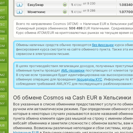
SDT
от 9 230
EasySwap
1
1.0834
ATOM
SDT
от 9 286
Монеткинс
1
1.0770
ATOM
SDC
Всего по направлению Cosmos (ATOM)
Наличные EUR в Хельсинки ра
→
ZEC
Суммарный резерв обменников:
506 498
EUR Наличными.
Средневзвеш
TRX
Курс обмена
ATOM/EUR
на криптовалютных рынках на текущее время с
BNB
Обмены наличных средств обычно проводятся
без фиксации
курса обмен
TOM
фиксирования курса смотрите на сайте обменного пункта. Также эта 
SOL
сервисом в электронном письме.
RAM
В целях противодействия легализации доходов, полученных преступны
обменные пункты проводят
AML-проверки
поступающих от клиентов тр
В случае если транзакция будет идентифицирована как высокорискова
MZ
обменную операцию для проведения
процедуры KYC
. Информация по K
RUB
соблюдения требований AML/KYC для последующего разблокирования с
USD
USD
Об обмене Cosmos на Cash EUR в Хельсинки
CNY
Все указанные в списке обменники предоставляют услуги по обм
ручном или автоматическом режиме. При определении обменного пу
которые в некоторых случаях указываются возле названий обменни
пункта обмена кликните один раз мышкой на строку с именем обме
USD
вебсайт обменника и заметили сложности с обменом валюты, вам 
RUB
обменника. Возможны различные неполадки и сбои системы, когда
Наличные EUR
в Хельсинки совершить нет возможности, но доступ
EUR