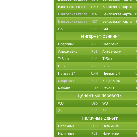
Банковская карта
Банковская карта
UAH
Банковская карта
Банковская карта
BYN
Банковская карта
Банковская карта
KZT
СБП
СБП
RUB
Интернет-банкинг
Сбербанк
Сбербанк
RUB
Альфа-Банк
Альфа-Банк
RUB
Т-Банк
Т-Банк
RUB
ВТБ
ВТБ
RUB
Приват 24
Приват 24
UAH
Kaspi Bank
Kaspi Bank
KZT
Revolut
Revolut
EUR
Денежные переводы
WU
WU
USD
ЗК
ЗК
RUB
Наличные деньги
Наличные
Наличные
USD
Наличные
Наличные
RUB