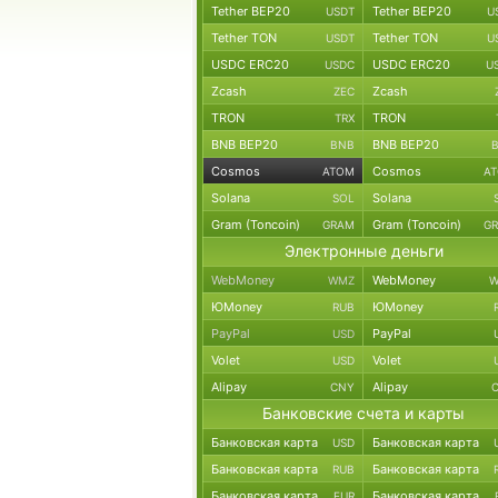
Tether BEP20
Tether BEP20
USDT
U
Tether TON
Tether TON
USDT
U
USDC ERC20
USDC ERC20
USDC
U
Zcash
Zcash
ZEC
TRON
TRON
TRX
BNB BEP20
BNB BEP20
BNB
Cosmos
Cosmos
ATOM
A
Solana
Solana
SOL
Gram (Toncoin)
Gram (Toncoin)
GRAM
G
Электронные деньги
WebMoney
WebMoney
WMZ
W
ЮMoney
ЮMoney
RUB
PayPal
PayPal
USD
Volet
Volet
USD
Alipay
Alipay
CNY
Банковские счета и карты
Банковская карта
Банковская карта
USD
Банковская карта
Банковская карта
RUB
Банковская карта
Банковская карта
EUR