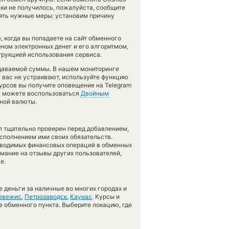
таки не получилось, пожалуйста, сообщите
ять нужные меры: установим причину
 когда вы попадаете на сайт обменного
еном электронных денег и его алгоритмом,
трукцией использования сервиса.
тдаваемой суммы. В нашем мониторинге
ы вас не устраивают, используйте функцию
курсов вы получите оповещение на Telegram
т, можете воспользоваться
Двойным
тной валюты.
л тщательно проверен перед добавлением,
сполнением ими своих обязательств.
оводимых финансовых операций в обменных
имание на отзывы других пользователей,
е.
 деньги за наличные во многих городах и
евежис
,
Петрозаводск
,
Каунас
. Курсы и
е обменного пункта. Выберите локацию, где