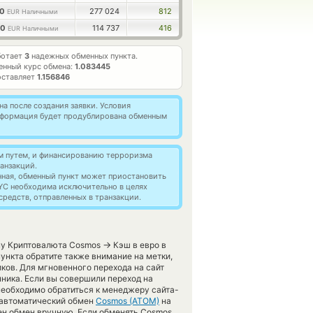
00
277 024
812
EUR Наличными
00
114 737
416
EUR Наличными
ботает
3
надежных обменных пункта.
енный курс обмена:
1.083445
оставляет
1.156846
а после создания заявки. Условия
информация будет продублирована обменным
м путем, и финансированию терроризма
анзакций.
нная, обменный пункт может приостановить
YC необходима исключительно в целях
редств, отправленных в транзакции.
→
ену Криптовалюта Cosmos
Кэш в евро в
нкта обратите также внимание на метки,
ков. Для мгновенного перехода на сайт
нника. Если вы совершили переход на
необходимо обратиться к менеджеру сайта-
 автоматический обмен
Cosmos (ATOM)
на
ен обмен вручную. Если обменять Cosmos