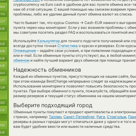
cryptocurrency на Euro cash в удобном для вас пункте обмена все-
UAH
нам об этой ситуации. С вашей помощью мы сможем вовремя прин
проблемы, либо же удалим данный пункт обмена валют из списка.
BYN
KZT
→
Часто бывает так, что курсы Cosmos
Cash-EUR намного выгоднее,
пункта через наш мониторинг. Если у вас возникли проблемы с обм
RUB
мы советуем посетить раздел FAQ и воспользоваться понятной инс
Используйте
Калькулятор
для точного подсчета получаемой или о
RUB
всегда доступна точная
Статистика
о курсах и резервах. Если курс
Оповещение
– задайте свои условия, и при появлении подходящих 
RUB
или e-mail. Если обменные пункты отсутствуют, вы, в любой момен
RUB
обменом
и найти лучший вариант двух обменов при помощи транзи
RUB
Надежность обменников
UAH
Каждый из обменных пунктов, присутствующих на нашем сайте, бы
KZT
при этом команда BestChange непрерывно следит за надлежащим и
Использование мониторинга позволяет повысить безопасность пр
EUR
пунктах. При выборе обменного пункта, пожалуйста, обращайте вн
размер резервов и текущий статус обменника на нашем мониторинг
USD
Выберите подходящий город
RUB
Обменные пункты покупают и продают криптовалюты и электронные
странах, например:
Таллин
,
Санкт-Петербург
,
Рига
,
Стокгольм
,
Пан
резервы в разных городах могут отличаться даже у одного и того ж
USD
вам будет удобнее ввести или вывести наличные средства.
RUB