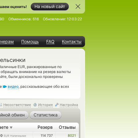
На новый сайт
шаем оценить!
90
Обменников:
616
Обновление:
12:03:22
тнерам
Помощь
FAQ
Контакты
Хельсинки
аличные EUR, ранжированные по
 обращать внимание на резерв валюты
айте, были досконально проверены
те
видео
, рассказывающее обо всех
Несоответствие
История
Настройка
йной обмен
Статистика
аете
Резерв
Отзывы
▼
00
114 737
8021
EUR Наличными