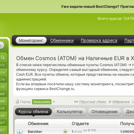
Уже видели новый BestChange? Пригла
Всего курсов:
12479
Мониторинг
Обменники
Проверка адреса
Пар
е
Обмен Cosmos (ATOM) на Наличные EUR в 
→
В списке ниже перечислены обменные пункты Cosmos (ATOM)
Н
BTC
обменному курсу. Определяя самый выгодный обменник, следует
BCH
Cash EUR. Все пункты обмена, которые представлены на нашем с
администрацией.
ETH
Если вы впервые посетили нашу систему мониторинга, посмотри
LTC
функциях сервиса BestChange.ru.
XRP
XMR
Город:
Хельсинки
Обратный обмен
Избранное
OGE
Курсы обмена
Калькулятор
Оповещение
Дво
ASH
SDT
Обменник
Отдаете
Получ
SDT
от 9 175
BaksMan
1
1.0900
ATOM