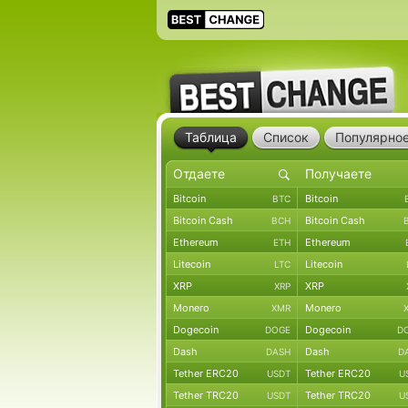
Таблица
Список
Популярно
Bitcoin
Bitcoin
BTC
Bitcoin Cash
Bitcoin Cash
BCH
Ethereum
Ethereum
ETH
Litecoin
Litecoin
LTC
XRP
XRP
XRP
Monero
Monero
XMR
Dogecoin
Dogecoin
DOGE
D
Dash
Dash
DASH
D
Tether ERC20
Tether ERC20
USDT
U
Tether TRC20
Tether TRC20
USDT
U