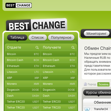
Мониторинг
Таблица
Список
Популярное
Обмен Chain
Мы предлагаем вам
Bitcoin
Bitcoin
BTC
BTC
Наличные RUB по 
Bitcoin Cash
Bitcoin Cash
BCH
BCH
обращать внимани
представителями 
Ethereum
Ethereum
ETH
ETH
Для пользователе
Litecoin
Litecoin
LTC
LTC
которое расскаже
XRP
XRP
XRP
XRP
Monero
Monero
XMR
XMR
Город:
Тюмень
Dogecoin
Dogecoin
DOGE
DOGE
Курсы обмена
Dash
Dash
DASH
DASH
Tether ERC20
Tether ERC20
USDT
USDT
Обменни
Tether TRC20
Tether TRC20
USDT
USDT
Transfer24