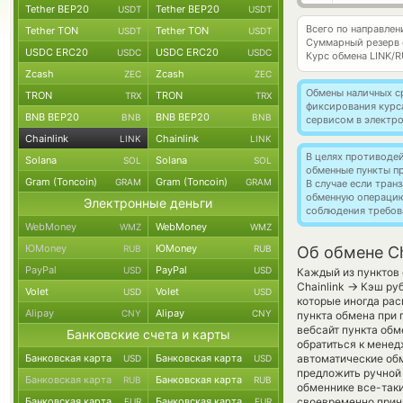
Tether BEP20
Tether BEP20
USDT
USDT
Всего по направлени
Tether TON
Tether TON
USDT
USDT
Суммарный резерв
USDC ERC20
USDC ERC20
USDC
USDC
Курс обмена
LINK/
Zcash
Zcash
ZEC
ZEC
Обмены наличных с
TRON
TRON
TRX
TRX
фиксирования курс
BNB BEP20
BNB BEP20
BNB
BNB
сервисом в электр
Chainlink
Chainlink
LINK
LINK
В целях противоде
Solana
Solana
SOL
SOL
обменные пункты п
Gram (Toncoin)
Gram (Toncoin)
GRAM
GRAM
В случае если тра
обменную операци
Электронные деньги
соблюдения требов
WebMoney
WebMoney
WMZ
WMZ
ЮMoney
ЮMoney
RUB
RUB
Об обмене Ch
PayPal
PayPal
USD
USD
Каждый из пунктов 
→
Chainlink
Кэш руб
Volet
Volet
USD
USD
которые иногда рас
Alipay
Alipay
CNY
CNY
пункта обмена при 
вебсайт пункта обм
Банковские счета и карты
обратиться к менед
Банковская карта
Банковская карта
автоматические о
USD
USD
предложить ручной 
Банковская карта
Банковская карта
RUB
RUB
обменнике все-так
Банковская карта
Банковская карта
своевременно прин
EUR
EUR