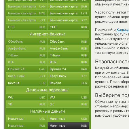
обменный пункт из 
Банковская карта
Банковская карта
UAH
UAH
Часто получается та
Банковская карта
Банковская карта
BYN
BYN
пункта обмена чере
Банковская карта
Банковская карта
KZT
KZT
рекомендуем посети
СБП
СБП
RUB
RUB
Применяйте
Кальку
Интернет-банкинг
постоянно доступн
обменных пунктов п
Сбербанк
Сбербанк
RUB
RUB
уведомление о благ
обменников, с пом
Альфа-Банк
Альфа-Банк
RUB
RUB
транзитную валюту
Т-Банк
Т-Банк
RUB
RUB
Безопасност
ВТБ
ВТБ
RUB
RUB
Каждый из обменны
Приват 24
Приват 24
UAH
UAH
при этом команда 
Kaspi Bank
Kaspi Bank
KZT
KZT
Использование мон
пунктах. При выбор
Revolut
Revolut
EUR
EUR
размер резервов и 
Денежные переводы
Выберите по
WU
WU
USD
USD
Обменные пункты по
ЗК
ЗК
RUB
RUB
странах, например:
Наличные деньги
резервы в разных г
вам будет удобнее 
Наличные
Наличные
USD
USD
Наличные
Наличные
RUB
RUB