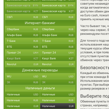
советуем незамедли
Банковская карта
Банковская карта
BYN
BYN
когда автоматичес
Банковская карта
Банковская карта
доступен обмен ден
KZT
KZT
на Euro cash, пожа
СБП
СБП
RUB
RUB
принять нужные ме
Интернет-банкинг
Часто бывает так, 
Сбербанк
Сбербанк
RUB
RUB
через наш сервис. 
рекомендуем посети
Альфа-Банк
Альфа-Банк
RUB
RUB
Для точного подсче
Т-Банк
Т-Банк
RUB
RUB
использования наше
ВТБ
ВТБ
RUB
RUB
текущие курсы обм
условия, и при поя
Приват 24
Приват 24
UAH
UAH
отсутствия пункто
Kaspi Bank
Kaspi Bank
KZT
KZT
обменов через тра
Revolut
Revolut
EUR
EUR
Безопасност
Денежные переводы
Каждый из обменны
WU
WU
USD
USD
при этом команда 
Использование мон
ЗК
ЗК
RUB
RUB
пунктах. При выбор
Наличные деньги
размер резервов и 
Наличные
Наличные
USD
USD
Выберите по
Наличные
Наличные
RUB
RUB
Обменные пункты по
странах, например:
Наличные
Наличные
EUR
EUR