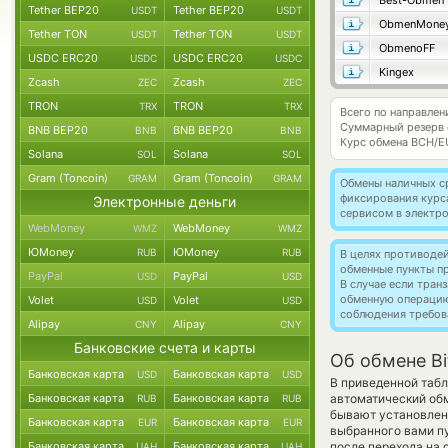
Best-Obmen
Tether BEP20
Tether BEP20
USDT
USDT
ObmenMone
Tether TON
Tether TON
USDT
USDT
ObmenoFF
USDC ERC20
USDC ERC20
USDC
USDC
Kingex
Zcash
Zcash
ZEC
ZEC
TRON
TRON
TRX
TRX
Всего по направлен
Суммарный резерв
BNB BEP20
BNB BEP20
BNB
BNB
Курс обмена
BCH/E
Solana
Solana
SOL
SOL
Gram (Toncoin)
Gram (Toncoin)
GRAM
GRAM
Обмены наличных с
фиксирования курс
Электронные деньги
сервисом в электр
WebMoney
WebMoney
WMZ
WMZ
ЮMoney
ЮMoney
RUB
RUB
В целях противоде
обменные пункты п
PayPal
PayPal
USD
USD
В случае если тра
обменную операци
Volet
Volet
USD
USD
соблюдения требов
Alipay
Alipay
CNY
CNY
Банковские счета и карты
Об обмене Bi
Банковская карта
Банковская карта
USD
USD
В приведенной табл
Банковская карта
Банковская карта
автоматический об
RUB
RUB
бывают установлены
Банковская карта
Банковская карта
EUR
EUR
выбранного вами п
Банковская карта
Банковская карта
после перехода на
UAH
UAH