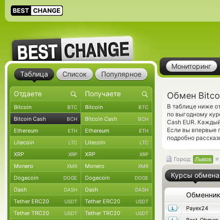
Мониторинг
Таблица
Список
Популярное
Обмен Bitco
В таблице ниже о
Bitcoin
Bitcoin
BTC
BTC
по выгодному кур
Bitcoin Cash
Bitcoin Cash
BCH
BCH
Cash EUR. Каждый
Если вы впервые 
Ethereum
Ethereum
ETH
ETH
подробно рассказ
Litecoin
Litecoin
LTC
LTC
XRP
XRP
XRP
XRP
Город:
Львов
Monero
Monero
XMR
XMR
Курсы обмена
Dogecoin
Dogecoin
DOGE
DOGE
Dash
Dash
DASH
DASH
Обменни
Tether ERC20
Tether ERC20
USDT
USDT
Payex24
Tether TRC20
Tether TRC20
USDT
USDT