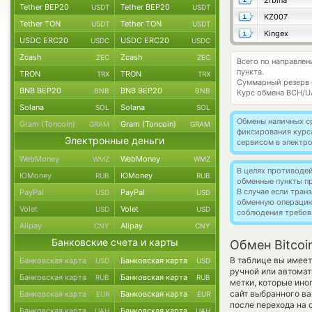
2rbina
Tether BEP20
Tether BEP20
USDT
USDT
KZ007
Tether TON
Tether TON
USDT
USDT
Kingex
USDC ERC20
USDC ERC20
USDC
USDC
Zcash
Zcash
ZEC
ZEC
Всего по направлен
пункта.
TRON
TRON
TRX
TRX
Суммарный резерв
BNB BEP20
BNB BEP20
BNB
BNB
Курс обмена
BCH/U
Solana
Solana
SOL
SOL
Обмены наличных с
Gram (Toncoin)
Gram (Toncoin)
GRAM
GRAM
фиксирования курс
Электронные деньги
сервисом в электр
WebMoney
WebMoney
WMZ
WMZ
В целях противоде
ЮMoney
ЮMoney
RUB
RUB
обменные пункты п
В случае если тра
PayPal
PayPal
USD
USD
обменную операци
Volet
Volet
USD
USD
соблюдения требов
Alipay
Alipay
CNY
CNY
Банковские счета и карты
Обмен Bitcoi
В таблице вы имеет
Банковская карта
Банковская карта
USD
USD
ручной или автома
Банковская карта
Банковская карта
RUB
RUB
метки, которые ино
сайт выбранного ва
Банковская карта
Банковская карта
EUR
EUR
после перехода на 
Банковская карта
Банковская карта
UAH
UAH