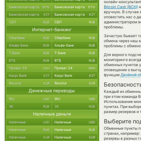
онлайн-консультант
Bitcoin Cash (BCH)
н
Банковская карта
Банковская карта
BYN
BYN
вручную. В случае е
Банковская карта
Банковская карта
KZT
KZT
оповестить нас о д
администратором ве
СБП
СБП
RUB
RUB
проблемы.
Интернет-банкинг
Зачастую бывает т
Сбербанк
Сбербанк
RUB
RUB
обмена через наш м
Альфа-Банк
Альфа-Банк
RUB
RUB
проблемы с обменом
Т-Банк
Т-Банк
RUB
RUB
Для верного подсче
мониторинге всегд
ВТБ
ВТБ
RUB
RUB
обменных пунктов у
Приват 24
Приват 24
UAH
UAH
оповещение о выгод
функции
Двойной о
Kaspi Bank
Kaspi Bank
KZT
KZT
Revolut
Revolut
EUR
EUR
Безопасност
Денежные переводы
Каждый из обменны
при этом команда 
WU
WU
USD
USD
Использование мон
ЗК
ЗК
пунктах. При выбор
RUB
RUB
размер резервов и 
Наличные деньги
Выберите по
Наличные
Наличные
USD
USD
Обменные пункты по
Наличные
Наличные
RUB
RUB
странах, например:
Наличные
Наличные
EUR
EUR
резервы в разных г