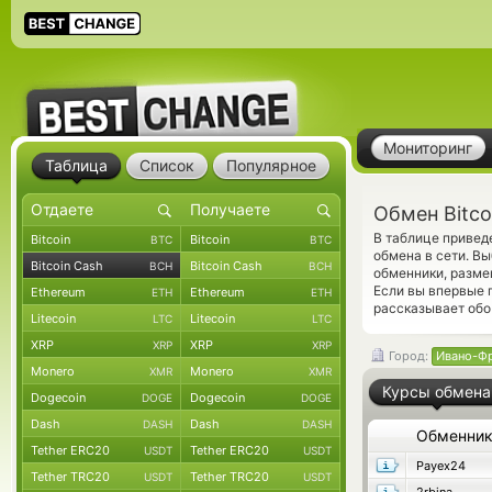
Мониторинг
Таблица
Список
Популярное
Обмен Bitco
В таблице привед
Bitcoin
Bitcoin
BTC
BTC
обмена в сети. В
Bitcoin Cash
Bitcoin Cash
BCH
BCH
обменники, разме
Если вы впервые 
Ethereum
Ethereum
ETH
ETH
рассказывает обо 
Litecoin
Litecoin
LTC
LTC
XRP
XRP
XRP
XRP
Город:
Ивано-Ф
Monero
Monero
XMR
XMR
Курсы обмена
Dogecoin
Dogecoin
DOGE
DOGE
Dash
Dash
DASH
DASH
Обменни
Tether ERC20
Tether ERC20
USDT
USDT
Payex24
Tether TRC20
Tether TRC20
USDT
USDT