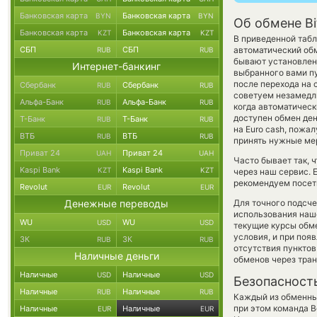
Банковская карта
Банковская карта
BYN
BYN
Об обмене Bi
Банковская карта
Банковская карта
KZT
KZT
В приведенной табл
СБП
СБП
автоматический об
RUB
RUB
бывают установлены
Интернет-банкинг
выбранного вами п
после перехода на
Сбербанк
Сбербанк
RUB
RUB
советуем незамедли
Альфа-Банк
Альфа-Банк
RUB
RUB
когда автоматичес
доступен обмен ден
Т-Банк
Т-Банк
RUB
RUB
на Euro cash, пожа
ВТБ
ВТБ
RUB
RUB
принять нужные ме
Приват 24
Приват 24
UAH
UAH
Часто бывает так, 
Kaspi Bank
Kaspi Bank
KZT
KZT
через наш сервис. 
рекомендуем посети
Revolut
Revolut
EUR
EUR
Денежные переводы
Для точного подсче
использования наше
WU
WU
USD
USD
текущие курсы обм
условия, и при поя
ЗК
ЗК
RUB
RUB
отсутствия пункто
Наличные деньги
обменов через тра
Наличные
Наличные
USD
USD
Безопасност
Наличные
Наличные
RUB
RUB
Каждый из обменны
при этом команда 
Наличные
Наличные
EUR
EUR