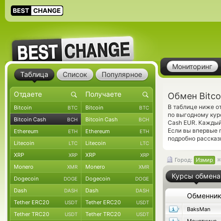
Мониторинг
Таблица
Список
Популярное
Обмен Bitco
В таблице ниже о
Bitcoin
Bitcoin
BTC
BTC
по выгодному кур
Bitcoin Cash
Bitcoin Cash
BCH
BCH
Cash EUR. Каждый
Если вы впервые 
Ethereum
Ethereum
ETH
ETH
подробно рассказ
Litecoin
Litecoin
LTC
LTC
XRP
XRP
XRP
XRP
Город:
Измир
Monero
Monero
XMR
XMR
Курсы обмена
Dogecoin
Dogecoin
DOGE
DOGE
Dash
Dash
DASH
DASH
Обменни
Tether ERC20
Tether ERC20
USDT
USDT
BaksMan
Tether TRC20
Tether TRC20
USDT
USDT