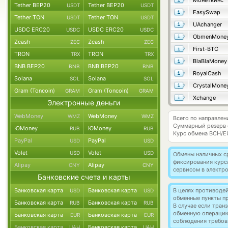
Монеткинс
Tether BEP20
Tether BEP20
USDT
USDT
EasySwap
Tether TON
Tether TON
USDT
USDT
UAchanger
USDC ERC20
USDC ERC20
USDC
USDC
ObmenMone
Zcash
Zcash
ZEC
ZEC
First-BTC
TRON
TRON
TRX
TRX
BlaBlaMoney
BNB BEP20
BNB BEP20
BNB
BNB
RoyalCash
Solana
Solana
SOL
SOL
CrystalMone
Gram (Toncoin)
Gram (Toncoin)
GRAM
GRAM
Xchange
Электронные деньги
WebMoney
WebMoney
WMZ
WMZ
Всего по направлен
Суммарный резерв
ЮMoney
ЮMoney
RUB
RUB
Курс обмена
BCH/E
PayPal
PayPal
USD
USD
Volet
Volet
USD
USD
Обмены наличных с
фиксирования курс
Alipay
Alipay
CNY
CNY
сервисом в электр
Банковские счета и карты
Банковская карта
Банковская карта
В целях противоде
USD
USD
обменные пункты п
Банковская карта
Банковская карта
RUB
RUB
В случае если тра
обменную операци
Банковская карта
Банковская карта
EUR
EUR
соблюдения требов
Банковская карта
Банковская карта
UAH
UAH