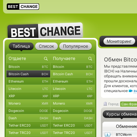
Мониторинг
Таблица
Список
Популярное
Обмен Bitco
Мы представляем 
Bitcoin
Bitcoin
BTC
BTC
(BCH) на Наличны
Bitcoin Cash
Bitcoin Cash
BCH
BCH
обращать внимани
прошли доскональ
Ethereum
Ethereum
ETH
ETH
Для клиентов, ко
Litecoin
Litecoin
LTC
LTC
специальное
в
XRP
XRP
XRP
XRP
Monero
Monero
XMR
XMR
Город:
Сан-Фра
Dogecoin
Dogecoin
DOGE
DOGE
Курсы обмена
Dash
Dash
DASH
DASH
Tether ERC20
Tether ERC20
USDT
USDT
Обменни
Tether TRC20
Tether TRC20
USDT
USDT
BTCWorm