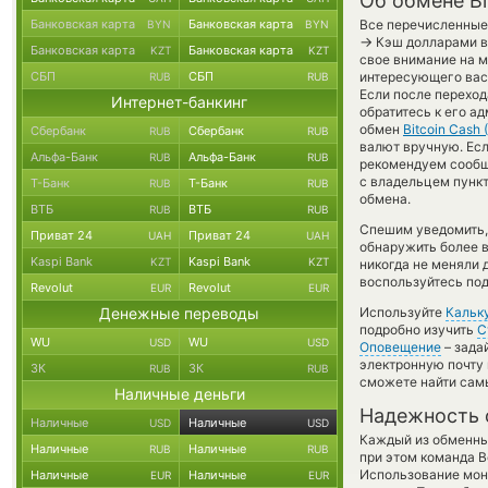
Об обмене Bi
Банковская карта
Банковская карта
Все перечисленные
BYN
BYN
→
Кэш долларами в 
Банковская карта
Банковская карта
KZT
KZT
свое внимание на м
СБП
СБП
интересующего вас 
RUB
RUB
Если после переход
Интернет-банкинг
обратитесь к его а
обмен
Bitcoin Cash 
Сбербанк
Сбербанк
RUB
RUB
валют вручную. Если
Альфа-Банк
Альфа-Банк
RUB
RUB
рекомендуем сообщ
с владельцем пункт
Т-Банк
Т-Банк
RUB
RUB
обмена.
ВТБ
ВТБ
RUB
RUB
Спешим уведомить,
Приват 24
Приват 24
UAH
UAH
обнаружить более 
Kaspi Bank
Kaspi Bank
KZT
KZT
никогда не меняли 
воспользуйтесь под
Revolut
Revolut
EUR
EUR
Денежные переводы
Используйте
Кальк
подробно изучить
С
WU
WU
USD
USD
Оповещение
– зада
электронную почту 
ЗК
ЗК
RUB
RUB
сможете найти сам
Наличные деньги
Надежность 
Наличные
Наличные
USD
USD
Каждый из обменны
Наличные
Наличные
RUB
RUB
при этом команда 
Использование мон
Наличные
Наличные
EUR
EUR