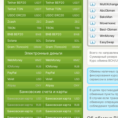
Tether BEP20
Tether BEP20
USDT
USDT
MultiXchang
Tether TON
Tether TON
USDT
USDT
AbcObmen
USDC ERC20
USDC ERC20
USDC
USDC
BaksMan
Zcash
Zcash
ZEC
ZEC
Монеткинс
TRON
TRON
TRX
TRX
Best-Obmen
BNB BEP20
BNB BEP20
BNB
BNB
WmMoney
Solana
Solana
SOL
SOL
EasySwap
Gram (Toncoin)
Gram (Toncoin)
GRAM
GRAM
Электронные деньги
Всего по направлен
Суммарный резерв
WebMoney
WebMoney
WMZ
WMZ
Курс обмена
BCH/U
ЮMoney
ЮMoney
RUB
RUB
Обмены наличных с
PayPal
PayPal
USD
USD
фиксирования курс
Volet
Volet
USD
USD
сервисом в электр
Alipay
Alipay
CNY
CNY
В целях противоде
Банковские счета и карты
обменные пункты п
В случае если тра
Банковская карта
Банковская карта
USD
USD
обменную операци
Банковская карта
Банковская карта
RUB
RUB
соблюдения требов
Банковская карта
Банковская карта
EUR
EUR
Банковская карта
Банковская карта
UAH
UAH