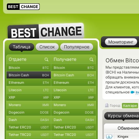
Мониторинг
Таблица
Список
Популярное
Обмен Bitco
Мы представляем 
Bitcoin
Bitcoin
BTC
BTC
(BCH) на Наличны
Bitcoin Cash
Bitcoin Cash
BCH
BCH
обращать внимани
прошли доскональ
Ethereum
Ethereum
ETH
ETH
Для клиентов, ко
Litecoin
Litecoin
LTC
LTC
специальное
в
XRP
XRP
XRP
XRP
Monero
Monero
XMR
XMR
Город:
Калгари
Dogecoin
Dogecoin
DOGE
DOGE
Курсы обмена
Dash
Dash
DASH
DASH
Tether ERC20
Tether ERC20
USDT
USDT
Обменни
Tether TRC20
Tether TRC20
USDT
USDT
Kingex