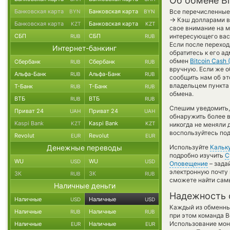
Об обмене Bi
Банковская карта
Банковская карта
Все перечисленные
BYN
BYN
→
Кэш долларами в 
Банковская карта
Банковская карта
KZT
KZT
свое внимание на м
СБП
СБП
интересующего вас 
RUB
RUB
Если после переход
Интернет-банкинг
обратитесь к его а
обмен
Bitcoin Cash 
Сбербанк
Сбербанк
RUB
RUB
вручную. Если же о
Альфа-Банк
Альфа-Банк
RUB
RUB
сообщить нам об э
владельцем пункта 
Т-Банк
Т-Банк
RUB
RUB
обмена.
ВТБ
ВТБ
RUB
RUB
Спешим уведомить,
Приват 24
Приват 24
UAH
UAH
обнаружить более 
Kaspi Bank
Kaspi Bank
KZT
KZT
никогда не меняли 
воспользуйтесь под
Revolut
Revolut
EUR
EUR
Денежные переводы
Используйте
Кальк
подробно изучить
С
WU
WU
USD
USD
Оповещение
– зада
электронную почту 
ЗК
ЗК
RUB
RUB
сможете найти сам
Наличные деньги
Надежность 
Наличные
Наличные
USD
USD
Каждый из обменны
Наличные
Наличные
RUB
RUB
при этом команда 
Использование мон
Наличные
Наличные
EUR
EUR