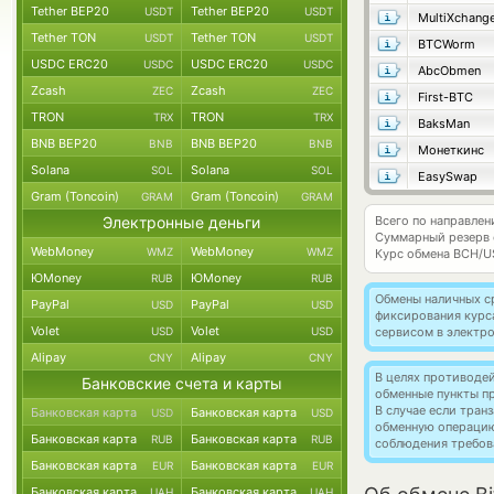
Tether BEP20
Tether BEP20
USDT
USDT
MultiXchang
Tether TON
Tether TON
USDT
USDT
BTCWorm
USDC ERC20
USDC ERC20
USDC
USDC
AbcObmen
Zcash
Zcash
ZEC
ZEC
First-BTC
TRON
TRON
TRX
TRX
BaksMan
BNB BEP20
BNB BEP20
BNB
BNB
Монеткинс
Solana
Solana
SOL
SOL
EasySwap
Gram (Toncoin)
Gram (Toncoin)
GRAM
GRAM
Электронные деньги
Всего по направлен
Суммарный резерв
WebMoney
WebMoney
WMZ
WMZ
Курс обмена
BCH/U
ЮMoney
ЮMoney
RUB
RUB
Обмены наличных с
PayPal
PayPal
USD
USD
фиксирования курс
Volet
Volet
USD
USD
сервисом в электр
Alipay
Alipay
CNY
CNY
В целях противоде
Банковские счета и карты
обменные пункты п
В случае если тра
Банковская карта
Банковская карта
USD
USD
обменную операци
Банковская карта
Банковская карта
RUB
RUB
соблюдения требов
Банковская карта
Банковская карта
EUR
EUR
Банковская карта
Банковская карта
UAH
UAH