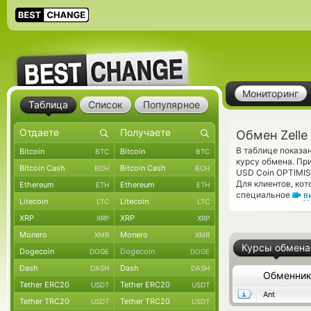
Мониторинг
Таблица
Список
Популярное
Обмен Zell
В таблице показа
Bitcoin
Bitcoin
BTC
BTC
курсу обмена. Пр
Bitcoin Cash
Bitcoin Cash
BCH
BCH
USD Coin OPTIMIS
Для клиентов, ко
Ethereum
Ethereum
ETH
ETH
специальное
в
Litecoin
Litecoin
LTC
LTC
XRP
XRP
XRP
XRP
Monero
Monero
XMR
XMR
Курсы обмена
Dogecoin
Dogecoin
DOGE
DOGE
Dash
Dash
DASH
DASH
Обменни
Tether ERC20
Tether ERC20
USDT
USDT
Ant
Tether TRC20
Tether TRC20
USDT
USDT