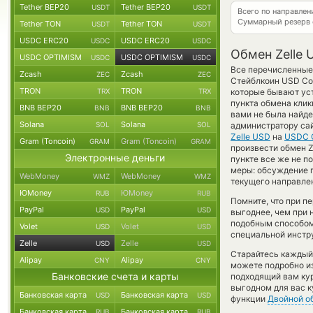
Tether BEP20
Tether BEP20
USDT
USDT
Всего по направлен
Суммарный резерв
Tether TON
Tether TON
USDT
USDT
USDC ERC20
USDC ERC20
USDC
USDC
Обмен Zelle 
USDC OPTIMISM
USDC OPTIMISM
USDC
USDC
Все перечисленные
Zcash
Zcash
ZEC
ZEC
Стейблкоин USD Coi
TRON
TRON
TRX
TRX
которые бывают уст
пункта обмена клик
BNB BEP20
BNB BEP20
BNB
BNB
вами не была найде
Solana
Solana
SOL
SOL
администратору сай
Zelle USD
на
USDC 
Gram (Toncoin)
Gram (Toncoin)
GRAM
GRAM
произвести обмен Ze
Электронные деньги
пункте все же не 
меры: обсуждение 
WebMoney
WebMoney
WMZ
WMZ
текущего направле
ЮMoney
ЮMoney
RUB
RUB
Помните, что при п
PayPal
PayPal
USD
USD
выгоднее, чем при 
подобным способом
Volet
Volet
USD
USD
специальной инстру
Zelle
Zelle
USD
USD
Старайтесь каждый
Alipay
Alipay
CNY
CNY
можете подробно и
Банковские счета и карты
подходящий вам кур
выгодном для вас к
Банковская карта
Банковская карта
USD
USD
функции
Двойной о
Банковская карта
Банковская карта
RUB
RUB