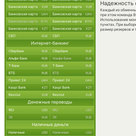
Надежность 
Банковская карта
Банковская карта
EUR
EUR
Каждый из обменны
Банковская карта
Банковская карта
UAH
UAH
при этом команда 
Использование мон
Банковская карта
Банковская карта
BYN
BYN
пунктах. При выбор
Банковская карта
Банковская карта
KZT
KZT
размер резервов и 
СБП
СБП
RUB
RUB
Интернет-банкинг
Сбербанк
Сбербанк
RUB
RUB
Альфа-Банк
Альфа-Банк
RUB
RUB
Т-Банк
Т-Банк
RUB
RUB
ВТБ
ВТБ
RUB
RUB
Приват 24
Приват 24
UAH
UAH
Kaspi Bank
Kaspi Bank
KZT
KZT
Revolut
Revolut
EUR
EUR
Денежные переводы
WU
WU
USD
USD
ЗК
ЗК
RUB
RUB
Наличные деньги
Наличные
Наличные
USD
USD