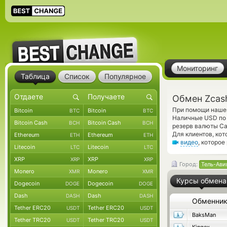
Мониторинг
Таблица
Список
Популярное
Обмен Zcas
При помощи нашег
Bitcoin
Bitcoin
BTC
BTC
Наличные USD по 
Bitcoin Cash
Bitcoin Cash
BCH
BCH
резерв валюты Ca
Для клиентов, ко
Ethereum
Ethereum
ETH
ETH
видео
, которо
Litecoin
Litecoin
LTC
LTC
XRP
XRP
XRP
XRP
Город:
Тель-Ави
Monero
Monero
XMR
XMR
Курсы обмена
Dogecoin
Dogecoin
DOGE
DOGE
Dash
Dash
DASH
DASH
Обменни
Tether ERC20
Tether ERC20
USDT
USDT
BaksMan
Tether TRC20
Tether TRC20
USDT
USDT