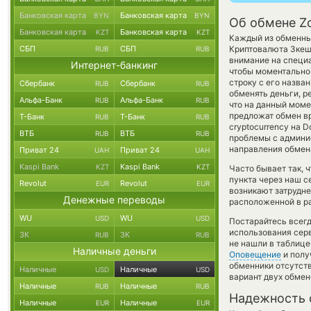
Банковская карта
Банковская карта
BYN
BYN
Об обмене Zc
Банковская карта
Банковская карта
KZT
KZT
Каждый из обменных
СБП
СБП
Криптовалюта Зке
RUB
RUB
внимание на специа
Интернет-банкинг
чтобы моментально 
строку с его назва
Сбербанк
Сбербанк
RUB
RUB
обменять деньги, р
Альфа-Банк
Альфа-Банк
RUB
RUB
что на данный мом
предложат обмен вр
Т-Банк
Т-Банк
RUB
RUB
cryptocurrency на 
ВТБ
ВТБ
RUB
RUB
проблемы с админис
направления обмен
Приват 24
Приват 24
UAH
UAH
Kaspi Bank
Kaspi Bank
KZT
KZT
Часто бывает так, 
пункта через наш с
Revolut
Revolut
EUR
EUR
возникают затрудне
Денежные переводы
расположенной в ра
WU
WU
USD
USD
Постарайтесь всег
использования серв
ЗК
ЗК
RUB
RUB
не нашли в таблице
Наличные деньги
Оповещение
и полу
обменники отсутств
Наличные
Наличные
USD
USD
вариант двух обмен
Наличные
Наличные
RUB
RUB
Надежность 
Наличные
Наличные
EUR
EUR