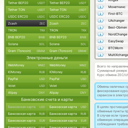
Kingex
Tether BEP20
Tether BEP20
USDT
USDT
Монеткинс
Tether TON
Tether TON
USDT
USDT
First-BTC
USDC ERC20
USDC ERC20
USDC
USDC
UAchanger
Zcash
Zcash
ZEC
ZEC
Best-Obmen
TRON
TRON
TRX
TRX
NordChange
BNB BEP20
BNB BEP20
BNB
BNB
EasySwap
Solana
Solana
SOL
SOL
BTCWorm
Gram (Toncoin)
Gram (Toncoin)
GRAM
GRAM
MultiXchang
Электронные деньги
WebMoney
WebMoney
WMZ
WMZ
Всего по направлен
Суммарный резерв
ЮMoney
ЮMoney
RUB
RUB
Курс обмена
ZEC/U
PayPal
PayPal
USD
USD
Volet
Volet
USD
USD
Обмены наличных с
фиксирования курс
Alipay
Alipay
CNY
CNY
сервисом в электр
Банковские счета и карты
Банковская карта
Банковская карта
В целях противоде
USD
USD
обменные пункты п
Банковская карта
Банковская карта
RUB
RUB
В случае если тра
обменную операци
Банковская карта
Банковская карта
EUR
EUR
соблюдения требов
Банковская карта
Банковская карта
UAH
UAH