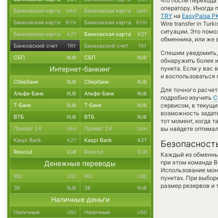
что после перехода
оператору. Иногда 
Банковская карта
Банковская карта
UAH
UAH
TRY
на
EasyPaisa P
Банковская карта
Банковская карта
BYN
BYN
Wire transfer in Tur
ситуации. Это пом
Банковская карта
Банковская карта
KZT
KZT
обменника, или же 
Банковский счет
Банковский счет
TRY
TRY
Спешим уведомить,
СБП
СБП
RUB
RUB
обнаружить более 
Интернет-банкинг
пункта. Если у вас
и воспользоваться 
Сбербанк
Сбербанк
RUB
RUB
Для точного расчет
Альфа-Банк
Альфа-Банк
RUB
RUB
подробно изучить
С
Т-Банк
Т-Банк
сервисом, в текущи
RUB
RUB
возможность задать
ВТБ
ВТБ
RUB
RUB
тот момент, когда 
Приват 24
Приват 24
вы найдете оптимал
UAH
UAH
Kaspi Bank
Kaspi Bank
KZT
KZT
Безопасност
Revolut
Revolut
EUR
EUR
Каждый из обменны
при этом команда 
Денежные переводы
Использование мон
WU
WU
USD
USD
пунктах. При выбор
размер резервов и 
ЗК
ЗК
RUB
RUB
Наличные деньги
Наличные
Наличные
USD
USD