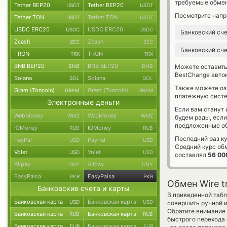
требуемые обмен
Tether BEP20
Tether BEP20
USDT
USDT
Посмотрите напр
Tether TON
Tether TON
USDT
USDT
USDC ERC20
USDC ERC20
USDC
USDC
Банковский сч
Zcash
Zcash
ZEC
ZEC
Банковский сч
TRON
TRON
TRX
TRX
BNB BEP20
BNB BEP20
BNB
BNB
Можете оставит
BestChange авто
Solana
Solana
SOL
SOL
Также можете о
Gram (Toncoin)
Gram (Toncoin)
GRAM
GRAM
платежную систе
Электронные деньги
Если вам станут
WebMoney
WebMoney
WMZ
WMZ
будем рады, есл
предложенные об
ЮMoney
ЮMoney
RUB
RUB
Последний раз ку
PayPal
PayPal
USD
USD
Средний курс об
Volet
Volet
USD
USD
составлял
56 00
Alipay
Alipay
CNY
CNY
EasyPaisa
EasyPaisa
PKR
PKR
Обмен Wire t
Банковские счета и карты
В приведенной табл
Банковская карта
Банковская карта
USD
USD
совершить ручной 
Обратите внимание 
Банковская карта
Банковская карта
RUB
RUB
быстрого перехода 
Банковская карта
Банковская карта
EUR
EUR