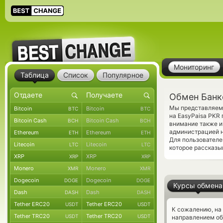
Мониторинг
Таблица
Список
Популярное
Обмен Банко
Мы представляем 
Bitcoin
Bitcoin
BTC
BTC
на EasyPaisa PKR
Bitcoin Cash
Bitcoin Cash
BCH
BCH
внимание также и
администрацией н
Ethereum
Ethereum
ETH
ETH
Для пользователе
Litecoin
Litecoin
LTC
LTC
которое рассказы
XRP
XRP
XRP
XRP
Monero
Monero
XMR
XMR
Dogecoin
Dogecoin
DOGE
DOGE
Курсы обмена
Dash
Dash
DASH
DASH
Tether ERC20
Tether ERC20
USDT
USDT
К сожалению, на
Tether TRC20
Tether TRC20
USDT
USDT
направлением об