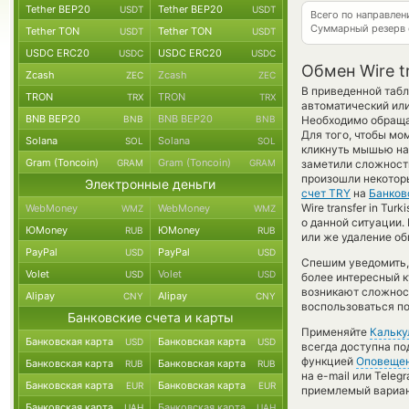
Tether BEP20
Tether BEP20
USDT
USDT
Всего по направле
Суммарный резерв
Tether TON
Tether TON
USDT
USDT
USDC ERC20
USDC ERC20
USDC
USDC
Обмен Wire tr
Zcash
Zcash
ZEC
ZEC
В приведенной табл
TRON
TRON
TRX
TRX
автоматический или
BNB BEP20
BNB BEP20
BNB
BNB
Необходимо обращат
Для того, чтобы мо
Solana
Solana
SOL
SOL
кликнуть мышью на 
Gram (Toncoin)
Gram (Toncoin)
GRAM
GRAM
заметили сложности
произошли некоторы
Электронные деньги
счет TRY
на
Банков
Wire transfer in Tu
WebMoney
WebMoney
WMZ
WMZ
о данной ситуации
ЮMoney
ЮMoney
RUB
RUB
или же удаление об
PayPal
PayPal
USD
USD
Спешим уведомить,
Volet
Volet
USD
USD
более интересный 
возникают сложност
Alipay
Alipay
CNY
CNY
воспользоваться по
Банковские счета и карты
Применяйте
Кальку
Банковская карта
Банковская карта
USD
USD
всегда доступна п
функцией
Оповеще
Банковская карта
Банковская карта
RUB
RUB
на e-mail или Tele
Банковская карта
Банковская карта
EUR
EUR
приемлемый вариан
Банковская карта
Банковская карта
UAH
UAH