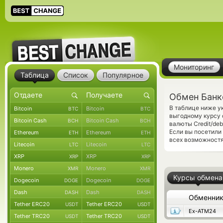
Мониторинг
Таблица
Список
Популярное
Обмен Банко
В таблице ниже у
Bitcoin
Bitcoin
BTC
BTC
выгодному курсу 
Bitcoin Cash
Bitcoin Cash
BCH
BCH
валюты Credit/de
Если вы посетили
Ethereum
Ethereum
ETH
ETH
всех возможностя
Litecoin
Litecoin
LTC
LTC
XRP
XRP
XRP
XRP
Monero
Monero
XMR
XMR
Курсы обмена
Dogecoin
Dogecoin
DOGE
DOGE
Dash
Dash
DASH
DASH
Обменни
Tether ERC20
Tether ERC20
USDT
USDT
Ex-ATM24
Tether TRC20
Tether TRC20
USDT
USDT