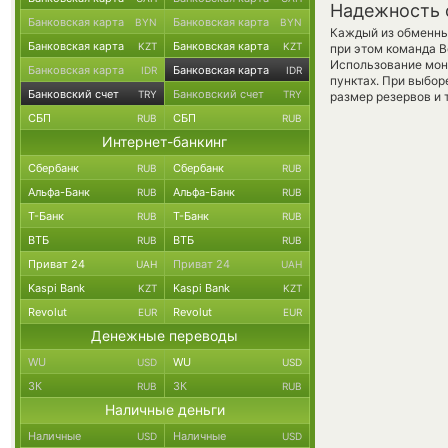
Надежность 
Банковская карта
Банковская карта
BYN
BYN
Каждый из обменны
Банковская карта
Банковская карта
KZT
KZT
при этом команда 
Использование мон
Банковская карта
Банковская карта
IDR
IDR
пунктах. При выбор
Банковский счет
Банковский счет
TRY
TRY
размер резервов и 
СБП
СБП
RUB
RUB
Интернет-банкинг
Сбербанк
Сбербанк
RUB
RUB
Альфа-Банк
Альфа-Банк
RUB
RUB
Т-Банк
Т-Банк
RUB
RUB
ВТБ
ВТБ
RUB
RUB
Приват 24
Приват 24
UAH
UAH
Kaspi Bank
Kaspi Bank
KZT
KZT
Revolut
Revolut
EUR
EUR
Денежные переводы
WU
WU
USD
USD
ЗК
ЗК
RUB
RUB
Наличные деньги
Наличные
Наличные
USD
USD