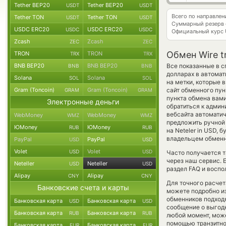
Tether BEP20
Tether BEP20
USDT
USDT
Всего по направле
Tether TON
Tether TON
USDT
USDT
Суммарный резерв
USDC ERC20
USDC ERC20
USDC
USDC
Официальный курс
Zcash
Zcash
ZEC
ZEC
Обмен Wire tr
TRON
TRON
TRX
TRX
BNB BEP20
BNB BEP20
Все показанные в с
BNB
BNB
долларах в автомат
Solana
Solana
SOL
SOL
на метки, которые 
Gram (Toncoin)
Gram (Toncoin)
сайт обменного пун
GRAM
GRAM
пункта обмена вам
Электронные деньги
обратиться к админ
вебсайта автомати
WebMoney
WebMoney
WMZ
WMZ
предложить ручной о
ЮMoney
ЮMoney
RUB
RUB
на Neteler in USD,
владельцем обменни
PayPal
PayPal
USD
USD
Volet
Volet
USD
USD
Часто получается т
через наш сервис. 
Neteller
Neteller
USD
USD
раздел FAQ и воспо
Alipay
Alipay
CNY
CNY
Для точного расчет
Банковские счета и карты
можете подробно и
обменников подходя
Банковская карта
Банковская карта
USD
USD
сообщение о выгодн
Банковская карта
Банковская карта
RUB
RUB
любой момент, мож
помощью транзитно
Банковская карта
Банковская карта
EUR
EUR