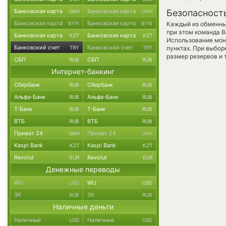
Банковская карта
Банковская карта
Безопасност
UAH
UAH
Банковская карта
Банковская карта
BYN
BYN
Каждый из обменны
при этом команда 
Банковская карта
Банковская карта
KZT
KZT
Использование мон
Банковский счет
Банковский счет
TRY
TRY
пунктах. При выбор
размер резервов и 
СБП
СБП
RUB
RUB
Интернет-банкинг
Сбербанк
Сбербанк
RUB
RUB
Альфа-Банк
Альфа-Банк
RUB
RUB
Т-Банк
Т-Банк
RUB
RUB
ВТБ
ВТБ
RUB
RUB
Приват 24
Приват 24
UAH
UAH
Kaspi Bank
Kaspi Bank
KZT
KZT
Revolut
Revolut
EUR
EUR
Денежные переводы
WU
WU
USD
USD
ЗК
ЗК
RUB
RUB
Наличные деньги
Наличные
Наличные
USD
USD