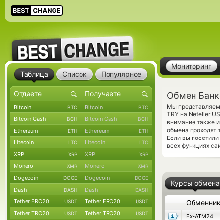
Мониторинг
Таблица
Список
Популярное
Обмен Банко
Мы представляем 
Bitcoin
Bitcoin
BTC
BTC
TRY на Neteller 
Bitcoin Cash
Bitcoin Cash
BCH
BCH
внимание также и
обмена проходят 
Ethereum
Ethereum
ETH
ETH
Если вы посетили
Litecoin
Litecoin
LTC
LTC
всех функциях са
XRP
XRP
XRP
XRP
Monero
Monero
XMR
XMR
Dogecoin
Dogecoin
DOGE
DOGE
Курсы обмена
Dash
Dash
DASH
DASH
Tether ERC20
Tether ERC20
USDT
USDT
Обменни
Tether TRC20
Tether TRC20
USDT
USDT
Ex-ATM24