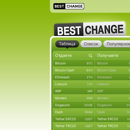
Таблица
Список
Популярно
Bitcoin
Bitcoin
BTC
Bitcoin Cash
Bitcoin Cash
BCH
Ethereum
Ethereum
ETH
Litecoin
Litecoin
LTC
XRP
XRP
XRP
Monero
Monero
XMR
Dogecoin
Dogecoin
DOGE
D
Dash
Dash
DASH
D
Tether ERC20
Tether ERC20
USDT
U
Tether TRC20
Tether TRC20
USDT
U