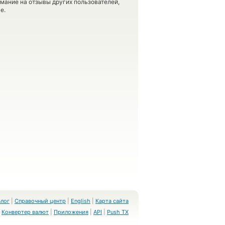
имание на отзывы других пользователей,
е.
Блог
|
Справочный центр
|
English
|
Карта сайта
Конвертер валют
|
Приложения
|
API
|
Push TX