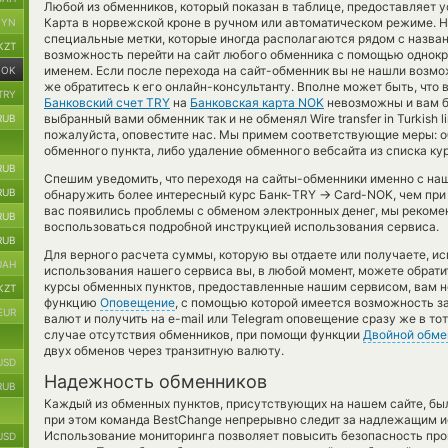
Любой из обменников, который показан в таблице, предоставляет 
Карта в норвежской кроне в ручном или автоматическом режиме. 
BYN
специальные метки, которые иногда располагаются рядом с назван
KZT
возможность перейти на сайт любого обменника с помощью однокра
именем. Если после перехода на сайт-обменник вы не нашли возм
NOK
же обратитесь к его онлайн-консультанту. Вполне может быть, что
TRY
Банковский счет TRY
на
Банковская карта NOK
невозможны и вам б
выбранный вами обменник так и не обменял Wire transfer in Turkish lir
RUB
пожалуйста, оповестите нас. Мы примем соответствующие меры: 
обменного пункта, либо удаление обменного вебсайта из списка ку
RUB
Спешим уведомить, что переходя на сайты-обменники именно с на
RUB
→
обнаружить более интересный курс Банк-TRY
Card-NOK, чем при
вас появились проблемы с обменом электронных денег, мы рекоме
RUB
воспользоваться подробной инструкцией использования сервиса.
RUB
Для верного расчета суммы, которую вы отдаете или получаете, и
UAH
использования нашего сервиса вы, в любой момент, можете обрати
курсы обменных пунктов, предоставленные нашим сервисом, вам н
KZT
функцию
Оповещение
, с помощью которой имеется возможность з
EUR
валют и получить на e-mail или Telegram оповещение сразу же в тот
случае отсутствия обменников, при помощи функции
Двойной обме
двух обменов через транзитную валюту.
USD
Надежность обменников
RUB
Каждый из обменных пунктов, присутствующих на нашем сайте, бы
при этом команда BestChange непрерывно следит за надлежащим и
Использование мониторинга позволяет повысить безопасность пр
USD