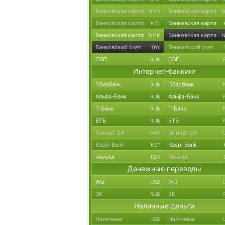
Банковская карта
Банковская карта
BYN
Банковская карта
Банковская карта
KZT
Банковская карта
Банковская карта
NOK
Банковский счет
Банковский счет
TRY
СБП
СБП
RUB
Интернет-банкинг
Сбербанк
Сбербанк
RUB
Альфа-Банк
Альфа-Банк
RUB
Т-Банк
Т-Банк
RUB
ВТБ
ВТБ
RUB
Приват 24
Приват 24
UAH
Kaspi Bank
Kaspi Bank
KZT
Revolut
Revolut
EUR
Денежные переводы
WU
WU
USD
ЗК
ЗК
RUB
Наличные деньги
Наличные
Наличные
USD