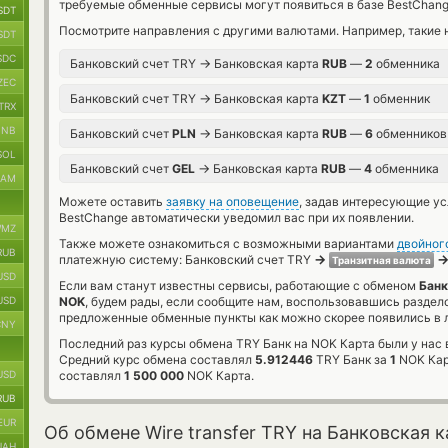
требуемые обменные сервисы могут появиться в базе BestChang
SDT
Посмотрите направления с другими валютами. Например, такие 
SDT
SDC
→
Банковский счет TRY
Банковская карта
RUB
—
2
обменника
ZEC
→
Банковский счет TRY
Банковская карта
KZT
—
1
обменник
TRX
BNB
→
Банковский счет
PLN
Банковская карта
RUB
—
6
обменников
SOL
→
Банковский счет
GEL
Банковская карта
RUB
—
4
обменника
RAM
Можете оставить
заявку на оповещение
, задав интересующие у
BestChange автоматически уведомил вас при их появлении.
MZ
Также можете ознакомиться с возможными вариантами
двойног
RUB
→
платежную систему: Банковский счет TRY
Транзитная валюта
USD
Если вам станут известны сервисы, работающие с обменом
Банк
USD
NOK
, будем рады, если сообщите нам, воспользовавшись раздел
предложенные обменные пункты как можно скорее появились в л
CNY
Последний раз курсы обмена TRY Банк на NOK Карта были у нас 
Средний курс обмена составлял
5.912446
TRY Банк за
1
NOK Кар
USD
составлял
1 500 000
NOK Карта.
RUB
EUR
Об обмене Wire transfer TRY на Банковская 
UAH