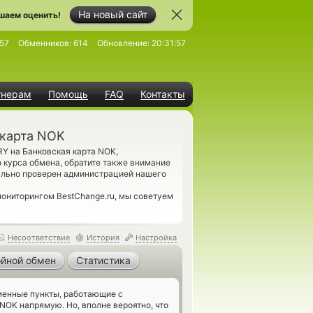
На новый сайт
шаем оценить!
57
Обменников:
614
Обновление:
20:31:57
тнерам
Помощь
FAQ
Контакты
 карта NOK
Y на Банковская карта NOK,
 курса обмена, обратите также внимание
ально проверен администрацией нашего
ониторингом BestChange.ru, мы советуем
Несоответствие
История
Настройка
йной обмен
Статистика
енные пункты, работающие с
NOK напрямую. Но, вполне вероятно, что