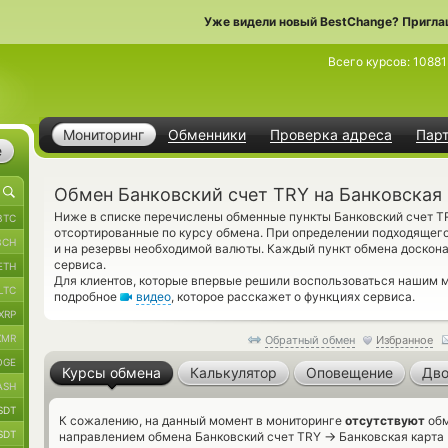
Уже видели новый BestChange? Пригла
Всего курсов:
10881
Мониторинг
Обменники
Проверка адреса
Пар
е
Обмен Банковский счет TRY на Банковская
Ниже в списке перечислены обменные пункты Банковский счет TR
BTC
отсортированные по курсу обмена. При определении подходящего
BCH
и на резервы необходимой валюты. Каждый пункт обмена доскон
сервиса.
ETH
Для клиентов, которые впервые решили воспользоваться нашим м
LTC
подробное
видео
, которое расскажет о функциях сервиса.
XRP
XMR
Обратный обмен
Избранное
OGE
Курсы обмена
Калькулятор
Оповещение
Дво
ASH
SDT
К сожалению, на данный момент в мониторинге
отсутствуют
обм
SDT
→
направлением обмена Банковский счет TRY
Банковская карта 