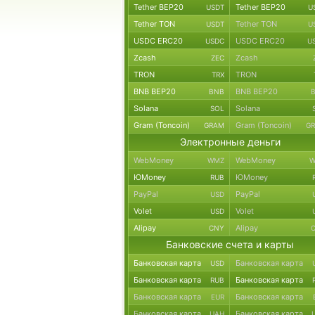
Tether BEP20
Tether BEP20
USDT
U
Tether TON
Tether TON
USDT
U
USDC ERC20
USDC ERC20
USDC
U
Zcash
Zcash
ZEC
TRON
TRON
TRX
BNB BEP20
BNB BEP20
BNB
Solana
Solana
SOL
Gram (Toncoin)
Gram (Toncoin)
GRAM
G
Электронные деньги
WebMoney
WebMoney
WMZ
W
ЮMoney
ЮMoney
RUB
PayPal
PayPal
USD
Volet
Volet
USD
Alipay
Alipay
CNY
Банковские счета и карты
Банковская карта
Банковская карта
USD
Банковская карта
Банковская карта
RUB
Банковская карта
Банковская карта
EUR
Банковская карта
Банковская карта
UAH