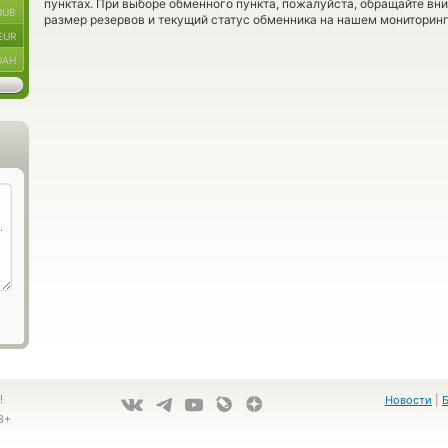
пунктах. При выборе обменного пункта, пожалуйста, обращайте вн
RUB
размер резервов и текущий статус обменника на нашем мониторинг
EUR
UAH
!
Новости
|
8+