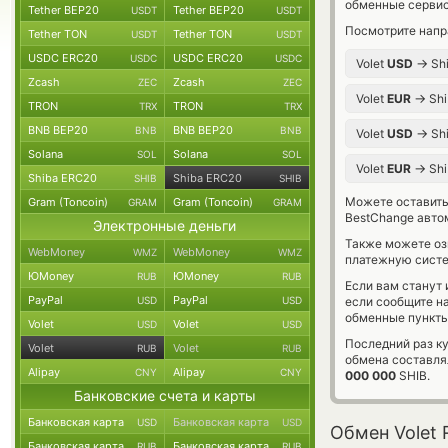
обменные сервис
Tether BEP20
Tether BEP20
USDT
USDT
Посмотрите напр
Tether TON
Tether TON
USDT
USDT
USDC ERC20
USDC ERC20
USDC
USDC
→
Volet
USD
Sh
Zcash
Zcash
ZEC
ZEC
→
Volet
EUR
Shi
TRON
TRON
TRX
TRX
BNB BEP20
BNB BEP20
BNB
BNB
→
Volet
USD
Sh
Solana
Solana
SOL
SOL
→
Volet
EUR
Sh
Shiba ERC20
Shiba ERC20
SHIB
SHIB
Можете оставит
Gram (Toncoin)
Gram (Toncoin)
GRAM
GRAM
BestChange авто
Электронные деньги
Также можете о
WebMoney
WebMoney
WMZ
WMZ
платежную систе
ЮMoney
ЮMoney
RUB
RUB
Если вам станут
PayPal
PayPal
USD
USD
если сообщите н
обменные пункты
Volet
Volet
USD
USD
Последний раз ку
Volet
Volet
RUB
RUB
обмена составл
Alipay
Alipay
CNY
CNY
000 000
SHIB.
Банковские счета и карты
Банковская карта
Банковская карта
USD
USD
Обмен Volet 
Банковская карта
Банковская карта
RUB
RUB