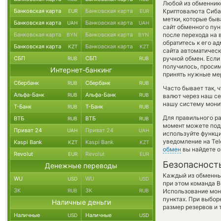
Любой из обменнико
Банковская карта
Банковская карта
Криптовалюта Сиба-
EUR
EUR
метки, которые быв
Банковская карта
Банковская карта
UAH
UAH
сайт обменного пун
Банковская карта
Банковская карта
после перехода на 
BYN
BYN
обратитесь к его а
Банковская карта
Банковская карта
KZT
KZT
сайта автоматичес
СБП
СБП
ручной обмен. Если 
RUB
RUB
получилось, проси
Интернет-банкинг
принять нужные мер
Сбербанк
Сбербанк
RUB
RUB
Часто бывает так, 
Альфа-Банк
Альфа-Банк
RUB
RUB
валют через наш се
нашу систему монит
Т-Банк
Т-Банк
RUB
RUB
Для правильного ра
ВТБ
ВТБ
RUB
RUB
момент можете под
Приват 24
Приват 24
UAH
UAH
используйте функ
уведомление на Tel
Kaspi Bank
Kaspi Bank
KZT
KZT
обмен
вы найдете о
Revolut
Revolut
EUR
EUR
Безопасност
Денежные переводы
Каждый из обменны
WU
WU
USD
USD
при этом команда 
ЗК
ЗК
RUB
RUB
Использование мон
пунктах. При выбор
Наличные деньги
размер резервов и 
Наличные
Наличные
USD
USD