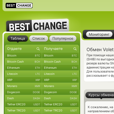
Мониторинг
Таблица
Список
Популярное
Обмен Volet
При помощи нашег
Bitcoin
Bitcoin
BTC
BTC
(SHIB) по выгодн
Bitcoin Cash
Bitcoin Cash
BCH
BCH
резерв валюты Sh
администрации на
Ethereum
Ethereum
ETH
ETH
Для пользователе
Litecoin
Litecoin
LTC
LTC
рассказывает о ф
XRP
XRP
XRP
XRP
Monero
Monero
XMR
XMR
Dogecoin
Dogecoin
DOGE
DOGE
Курсы обмена
Dash
Dash
DASH
DASH
Tether ERC20
Tether ERC20
USDT
USDT
К сожалению, на
Tether TRC20
Tether TRC20
USDT
USDT
направлением об