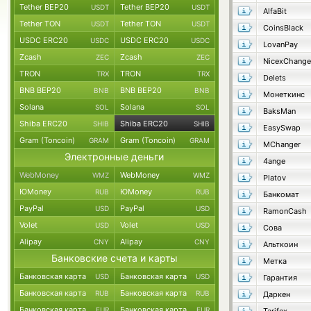
Tether BEP20
Tether BEP20
USDT
USDT
AlfaBit
Tether TON
Tether TON
USDT
USDT
CoinsBlack
USDC ERC20
USDC ERC20
USDC
USDC
LovanPay
Zcash
Zcash
ZEC
ZEC
NicexChange
TRON
TRON
TRX
TRX
Delets
BNB BEP20
BNB BEP20
BNB
BNB
Монеткинс
Solana
Solana
SOL
SOL
BaksMan
Shiba ERC20
Shiba ERC20
SHIB
SHIB
EasySwap
Gram (Toncoin)
Gram (Toncoin)
GRAM
GRAM
MChanger
Электронные деньги
4ange
WebMoney
WebMoney
WMZ
WMZ
Platov
ЮMoney
ЮMoney
RUB
RUB
Банкомат
PayPal
PayPal
USD
USD
RamonCash
Volet
Volet
USD
USD
Сова
Alipay
Alipay
CNY
CNY
Альткоин
Банковские счета и карты
Метка
Банковская карта
Банковская карта
USD
USD
Гарантия
Банковская карта
Банковская карта
RUB
RUB
Даркен
Банковская карта
Банковская карта
EUR
EUR