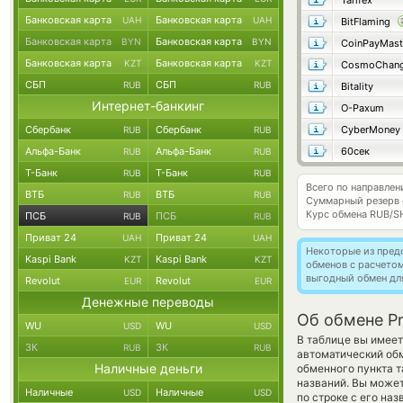
Tarifex
Банковская карта
Банковская карта
UAH
UAH
BitFlaming
Банковская карта
Банковская карта
BYN
BYN
CoinPayMast
Банковская карта
Банковская карта
KZT
KZT
CosmoChang
СБП
СБП
RUB
RUB
Bitality
Интернет-банкинг
O-Paxum
Сбербанк
Сбербанк
CyberMoney
RUB
RUB
Альфа-Банк
Альфа-Банк
60сек
RUB
RUB
Т-Банк
Т-Банк
RUB
RUB
Всего по направле
ВТБ
ВТБ
RUB
RUB
Суммарный резерв
Курс обмена
RUB/S
ПСБ
ПСБ
RUB
RUB
Приват 24
Приват 24
UAH
UAH
Некоторые из пред
Kaspi Bank
Kaspi Bank
KZT
KZT
обменов с расчето
выгодный обмен дл
Revolut
Revolut
EUR
EUR
Денежные переводы
Об обмене Pr
WU
WU
USD
USD
В таблице вы имеет
ЗК
ЗК
RUB
RUB
автоматический об
Наличные деньги
обменного пункта т
названий. Вы может
Наличные
Наличные
USD
USD
по строке с его на