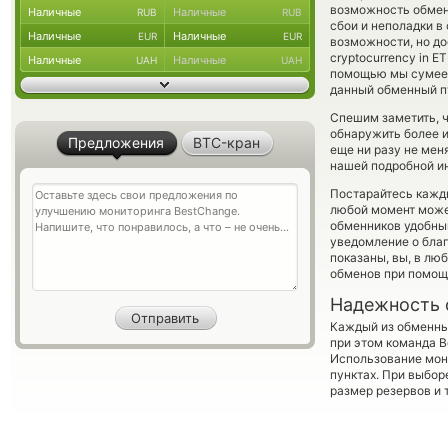
возможность обменя
Наличные
Наличные
RUB
RUB
сбои и неполадки в
Наличные
Наличные
EUR
EUR
возможности, но до
cryptocurrency in 
Наличные
Наличные
UAH
UAH
помощью мы сумеем
данный обменный пу
Спешим заметить, 
обнаружить более 
Предложения
BTC-кран
еще ни разу не мен
нашей подробной ин
Постарайтесь кажд
любой момент може
обменников удобный
уведомление о благ
показаны, вы, в лю
обменов при помощ
Надежность 
Каждый из обменны
при этом команда 
Использование мон
пунктах. При выбор
размер резервов и 