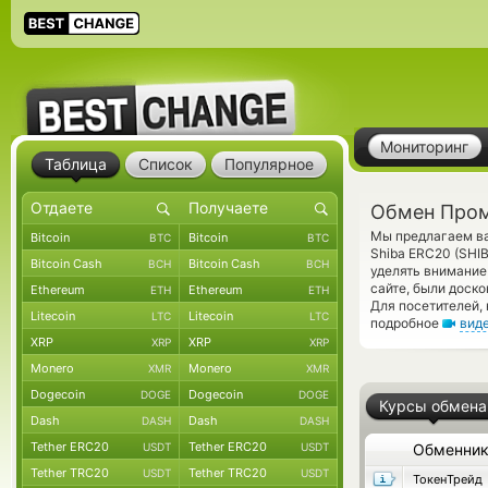
Мониторинг
Таблица
Список
Популярное
Обмен Пром
Мы предлагаем ва
Bitcoin
Bitcoin
BTC
BTC
Shiba ERC20 (SHI
Bitcoin Cash
Bitcoin Cash
BCH
BCH
уделять внимание
сайте, были доск
Ethereum
Ethereum
ETH
ETH
Для посетителей,
Litecoin
Litecoin
LTC
LTC
подробное
вид
XRP
XRP
XRP
XRP
Monero
Monero
XMR
XMR
Dogecoin
Dogecoin
DOGE
DOGE
Курсы обмена
Dash
Dash
DASH
DASH
Tether ERC20
Tether ERC20
USDT
USDT
Обменни
Tether TRC20
Tether TRC20
USDT
USDT
ТокенТрейд