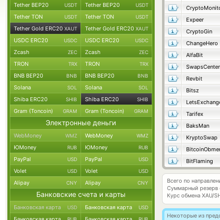
Tether BEP20
Tether BEP20
USDT
USDT
CryptoMonit
Tether TON
Tether TON
USDT
USDT
Expeer
Tether Gold ERC20
Tether Gold ERC20
XAUT
XAUT
CryptoGin
USDC ERC20
USDC ERC20
USDC
USDC
ChangeHero
Zcash
Zcash
ZEC
ZEC
AlfaBit
TRON
TRON
TRX
TRX
SwapsCenter
BNB BEP20
BNB BEP20
BNB
BNB
Revbit
Solana
Solana
SOL
SOL
Bitsz
Shiba ERC20
Shiba ERC20
SHIB
SHIB
LetsExchang
Gram (Toncoin)
Gram (Toncoin)
GRAM
GRAM
Tarifex
Электронные деньги
BaksMan
WebMoney
WebMoney
WMZ
WMZ
KryptoSwap
ЮMoney
ЮMoney
RUB
RUB
BitcoinObme
PayPal
PayPal
USD
USD
BitFlaming
Volet
Volet
USD
USD
Всего по направлен
Alipay
Alipay
CNY
CNY
Суммарный резерв
Банковские счета и карты
Курс обмена
XAU/S
Банковская карта
Банковская карта
USD
USD
Некоторые из пред
Банковская карта
Банковская карта
RUB
RUB