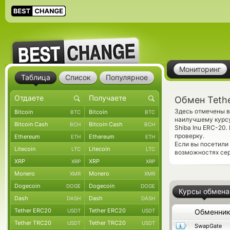
Мониторинг
Таблица
Список
Популярное
Обмен Tethe
Здесь отмечены в
Bitcoin
Bitcoin
BTC
BTC
наилучшему курсу
Bitcoin Cash
Bitcoin Cash
BCH
BCH
Shiba Inu ERC-20
проверку.
Ethereum
Ethereum
ETH
ETH
Если вы посетили
Litecoin
Litecoin
LTC
LTC
возможностях сер
XRP
XRP
XRP
XRP
Monero
Monero
XMR
XMR
Dogecoin
Dogecoin
DOGE
DOGE
Курсы обмена
Dash
Dash
DASH
DASH
Tether ERC20
Tether ERC20
USDT
USDT
Обменни
Tether TRC20
Tether TRC20
USDT
USDT
SwapGate