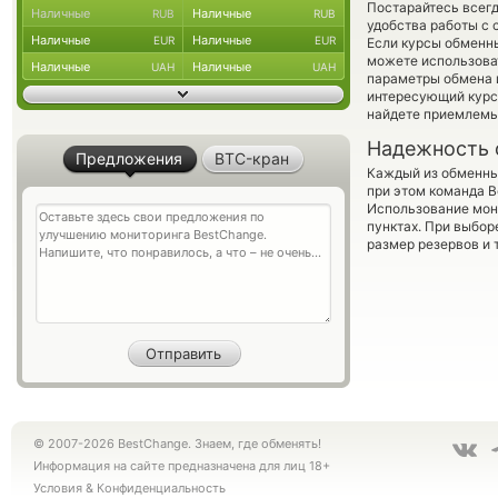
Постарайтесь всег
Наличные
Наличные
RUB
RUB
удобства работы с 
Наличные
Наличные
EUR
EUR
Если курсы обменны
можете использова
Наличные
Наличные
UAH
UAH
параметры обмена и
интересующий курс 
найдете приемлемы
Надежность 
Предложения
BTC-кран
Каждый из обменны
при этом команда 
Использование мон
пунктах. При выбор
размер резервов и 
© 2007-2026 BestChange. Знаем, где обменять!
Информация на сайте предназначена для лиц 18+
Условия
&
Конфиденциальность