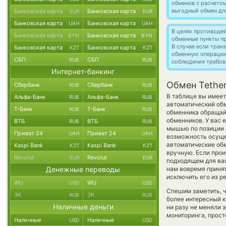
обменов с расчетом
выгодный обмен дл
Банковская карта
Банковская карта
EUR
EUR
Банковская карта
Банковская карта
UAH
UAH
В целях противоде
Банковская карта
Банковская карта
BYN
BYN
обменные пункты п
В случае если тра
Банковская карта
Банковская карта
KZT
KZT
обменную операци
СБП
СБП
RUB
RUB
соблюдения требов
Интернет-банкинг
Обмен Tether
Сбербанк
Сбербанк
RUB
RUB
В таблице вы имеет
Альфа-Банк
Альфа-Банк
RUB
RUB
автоматический обм
Т-Банк
Т-Банк
RUB
RUB
обменника обращайт
обменников. У вас 
ВТБ
ВТБ
RUB
RUB
мышью по позиции с
Приват 24
Приват 24
UAH
UAH
возможность осущес
автоматические о
Kaspi Bank
Kaspi Bank
KZT
KZT
вручную. Если произ
Revolut
Revolut
EUR
EUR
подходящем для вас
Денежные переводы
нам вовремя приня
исключить его из р
WU
WU
USD
USD
Спешим заметить, 
ЗК
ЗК
RUB
RUB
более интересный 
Наличные деньги
ни разу не меняли 
мониторинга, прост
Наличные
Наличные
USD
USD