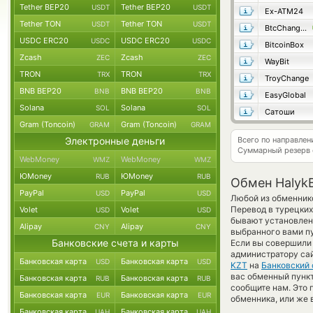
Tether BEP20
Tether BEP20
USDT
USDT
Ex-ATM24
Tether TON
Tether TON
USDT
USDT
BtcChange24
USDC ERC20
USDC ERC20
USDC
USDC
BitcoinBox
Zcash
Zcash
ZEC
ZEC
WayBit
TRON
TRON
TRX
TRX
TroyChange
BNB BEP20
BNB BEP20
BNB
BNB
EasyGlobal
Solana
Solana
SOL
SOL
Сатоши
Gram (Toncoin)
Gram (Toncoin)
GRAM
GRAM
Электронные деньги
Всего по направле
Суммарный резерв
WebMoney
WebMoney
WMZ
WMZ
ЮMoney
ЮMoney
RUB
RUB
Обмен HalykB
PayPal
PayPal
USD
USD
Любой из обменнико
Перевод в турецких
Volet
Volet
USD
USD
бывают установлены
Alipay
Alipay
CNY
CNY
выбранного вами пу
Банковские счета и карты
Если вы совершили 
администратору са
Банковская карта
Банковская карта
USD
USD
KZT
на
Банковский 
вас обменный пункт 
Банковская карта
Банковская карта
RUB
RUB
сообщите нам. Это
Банковская карта
Банковская карта
EUR
EUR
обменника, или же 
Банковская карта
Банковская карта
UAH
UAH