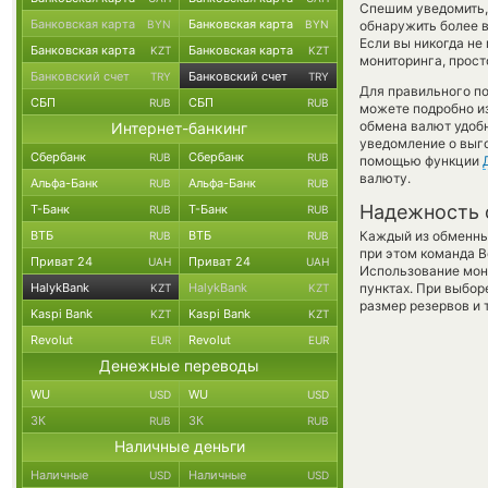
Спешим уведомить,
Банковская карта
Банковская карта
BYN
BYN
обнаружить более 
Если вы никогда не
Банковская карта
Банковская карта
KZT
KZT
мониторинга, прост
Банковский счет
Банковский счет
TRY
TRY
Для правильного по
СБП
СБП
RUB
RUB
можете подробно и
обмена валют удобн
Интернет-банкинг
уведомление о выго
Сбербанк
Сбербанк
RUB
RUB
помощью функции
валюту.
Альфа-Банк
Альфа-Банк
RUB
RUB
Надежность 
Т-Банк
Т-Банк
RUB
RUB
ВТБ
ВТБ
Каждый из обменны
RUB
RUB
при этом команда 
Приват 24
Приват 24
UAH
UAH
Использование мон
HalykBank
HalykBank
пунктах. При выбор
KZT
KZT
размер резервов и 
Kaspi Bank
Kaspi Bank
KZT
KZT
Revolut
Revolut
EUR
EUR
Денежные переводы
WU
WU
USD
USD
ЗК
ЗК
RUB
RUB
Наличные деньги
Наличные
Наличные
USD
USD