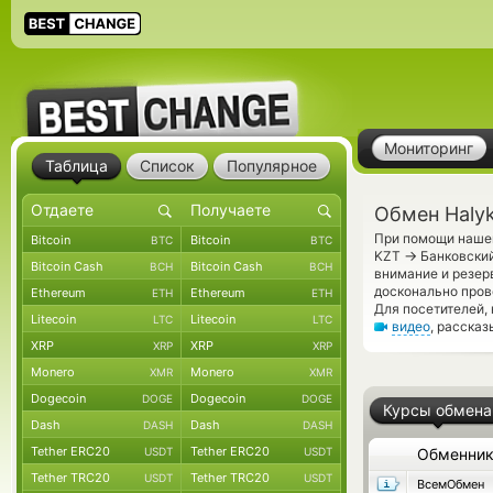
Мониторинг
Таблица
Список
Популярное
Обмен Haly
При помощи нашег
Bitcoin
Bitcoin
BTC
BTC
→
KZT
Банковский
Bitcoin Cash
Bitcoin Cash
BCH
BCH
внимание и резерв
досконально пров
Ethereum
Ethereum
ETH
ETH
Для посетителей,
Litecoin
Litecoin
LTC
LTC
видео
, расска
XRP
XRP
XRP
XRP
Monero
Monero
XMR
XMR
Dogecoin
Dogecoin
DOGE
DOGE
Курсы обмена
Dash
Dash
DASH
DASH
Tether ERC20
Tether ERC20
USDT
USDT
Обменни
Tether TRC20
Tether TRC20
USDT
USDT
ВсемОбмен