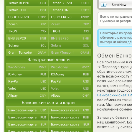
Tether BEP20
Tether BEP20
USDT
USDT
SendNow
Tether TON
Tether TON
USDT
USDT
Всего по направле
USDC ERC20
USDC ERC20
USDC
USDC
Суммарный резерв
Zcash
Zcash
ZEC
ZEC
TRON
TRON
TRX
TRX
Некоторые из пред
обменов с расчето
BNB BEP20
BNB BEP20
BNB
BNB
выгодный обмен дл
Solana
Solana
SOL
SOL
Gram (Toncoin)
Gram (Toncoin)
GRAM
GRAM
Обмен Банков
Электронные деньги
Все показанные в с
→
Перевод в турецк
WebMoney
WebMoney
WMZ
WMZ
обратите свое вним
ЮMoney
ЮMoney
RUB
RUB
есть возможность 
позиции с его назв
PayPal
PayPal
USD
USD
валют, вам необход
Volet
Volet
USD
USD
некоторые трудност
Банковский счет T
Alipay
Alipay
CNY
CNY
вас обменник так и н
Банковские счета и карты
нам. Мы примем со
исключение обменно
Банковская карта
Банковская карта
USD
USD
Банковская карта
Банковская карта
Зачастую бывает та
RUB
RUB
наш мониторинг. Ес
Банковская карта
Банковская карта
EUR
EUR
визит в нашу систе
Банковская карта
Банковская карта
UAH
UAH