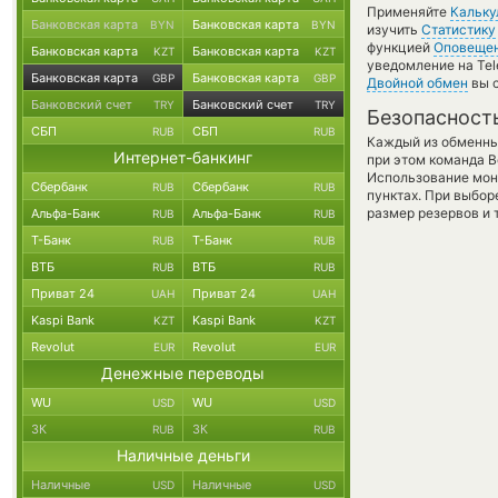
Применяйте
Кальку
Банковская карта
Банковская карта
BYN
BYN
изучить
Статистику
функцией
Оповеще
Банковская карта
Банковская карта
KZT
KZT
уведомление на Tel
Банковская карта
Банковская карта
GBP
GBP
Двойной обмен
вы с
Банковский счет
Банковский счет
TRY
TRY
Безопасност
СБП
СБП
RUB
RUB
Каждый из обменны
Интернет-банкинг
при этом команда 
Использование мон
Сбербанк
Сбербанк
RUB
RUB
пунктах. При выбор
размер резервов и 
Альфа-Банк
Альфа-Банк
RUB
RUB
Т-Банк
Т-Банк
RUB
RUB
ВТБ
ВТБ
RUB
RUB
Приват 24
Приват 24
UAH
UAH
Kaspi Bank
Kaspi Bank
KZT
KZT
Revolut
Revolut
EUR
EUR
Денежные переводы
WU
WU
USD
USD
ЗК
ЗК
RUB
RUB
Наличные деньги
Наличные
Наличные
USD
USD