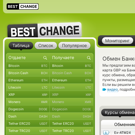
Мониторинг
Таблица
Список
Популярное
Обмен Банк
Мы предлагаем ва
Bitcoin
Bitcoin
BTC
BTC
карта GBP на Бан
Bitcoin Cash
Bitcoin Cash
BCH
BCH
курс обмена, обр
пункты, размещае
Ethereum
Ethereum
ETH
ETH
Если вы решили в
Litecoin
Litecoin
LTC
LTC
видео
, подроб
XRP
XRP
XRP
XRP
Monero
Monero
XMR
XMR
Dogecoin
Dogecoin
DOGE
DOGE
Курсы обмена
Dash
Dash
DASH
DASH
Tether ERC20
Tether ERC20
USDT
USDT
Обменни
Tether TRC20
Tether TRC20
USDT
USDT
Ex-ATM24