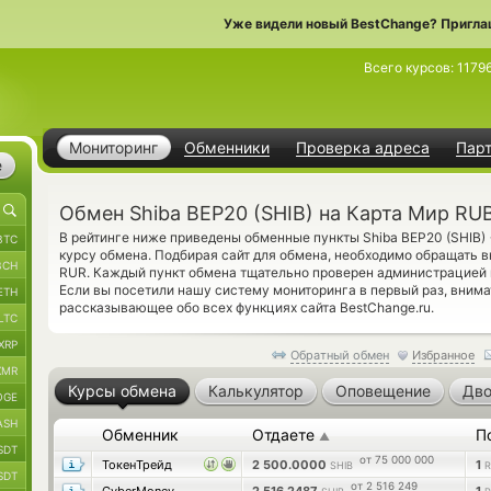
Уже видели новый BestChange? Пригла
Всего курсов:
1179
Мониторинг
Обменники
Проверка адреса
Пар
е
Обмен Shiba BEP20 (SHIB) на Карта Мир RU
В рейтинге ниже приведены обменные пункты Shiba BEP20 (SHIB)
BTC
курсу обмена. Подбирая сайт для обмена, необходимо обращать в
BCH
RUR. Каждый пункт обмена тщательно проверен администрацией 
Если вы посетили нашу систему мониторинга в первый раз, вним
ETH
рассказывающее обо всех функциях сайта BestChange.ru.
LTC
XRP
Обратный обмен
Избранное
XMR
Курсы обмена
Калькулятор
Оповещение
Дво
OGE
ASH
Обменник
Отдаете
П
▲
SDT
от 75 000 000
ТокенТрейд
2 500.0000
1
SHIB
R
SDT
от 2 516 249