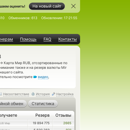
На новый сайт
шаем оценить!
610
Обменников:
613
Обновление:
17:21:55
тнерам
Помощь
FAQ
Контакты
B
→
Карта Мир RUB, отсортированные по
нимание также и на резерв валюты Mir
нашего сайта.
ательно посмотрите
видео
,
Несоответствие
История
Настройка
йной обмен
Статистика
олучаете
Резерв
Отзывы
19 894 775
2665
UB Мир