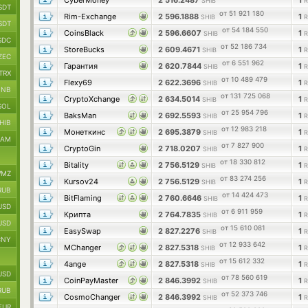
CyberMoney
2 516.2487
1
SHIB
R
SDT
от 51 921 180
Rim-Exchange
2 596.1888
1
SHIB
R
SDT
от 54 184 550
CoinsBlack
2 596.6607
1
SHIB
R
SDC
от 52 186 734
StoreBucks
2 609.4671
1
SHIB
R
ZEC
от 6 551 962
Гарантия
2 620.7844
1
SHIB
R
TRX
от 10 489 479
Flexy69
2 622.3696
1
SHIB
R
BNB
от 131 725 068
CryptoXchange
2 634.5014
1
SHIB
R
SOL
от 25 954 796
BaksMan
2 692.5593
1
SHIB
R
HIB
от 12 983 218
Монеткинс
2 695.3879
1
SHIB
R
RAM
от 7 827 900
CryptoGin
2 718.0207
1
SHIB
R
от 18 330 812
Bitality
2 756.5129
1
SHIB
R
MZ
от 83 274 256
Kursov24
2 756.5129
1
SHIB
R
RUB
от 14 424 473
BitFlaming
2 760.6646
1
SHIB
R
USD
от 6 911 959
Крипта
2 764.7835
1
SHIB
R
USD
от 15 610 081
EasySwap
2 827.2276
1
SHIB
R
CNY
от 12 933 642
MChanger
2 827.5318
1
SHIB
R
от 15 612 332
4ange
2 827.5318
1
SHIB
R
USD
от 78 560 619
CoinPayMaster
2 846.3992
1
SHIB
R
RUB
от 52 373 746
CosmoChanger
2 846.3992
1
SHIB
R
EUR