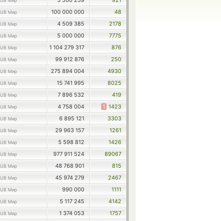
5 500 259
921
UB Мир
100 000 000
48
UB Мир
4 509 385
2178
UB Мир
5 000 000
7775
UB Мир
1 104 279 317
876
UB Мир
99 912 876
250
UB Мир
275 894 004
4930
UB Мир
15 741 995
8025
UB Мир
7 896 532
419
UB Мир
4 758 004
1
1423
UB Мир
6 895 121
3303
UB Мир
29 963 157
1261
UB Мир
5 598 812
1426
UB Мир
977 911 524
89067
UB Мир
48 768 901
815
UB Мир
45 974 279
2467
UB Мир
990 000
1111
UB Мир
5 117 245
4142
UB Мир
1 374 053
1757
UB Мир