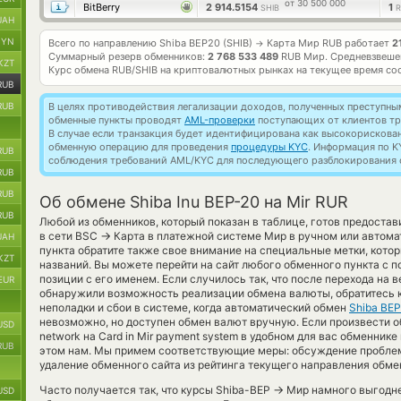
от 30 500 000
BitBerry
2 914.5154
1
SHIB
R
UAH
BYN
Всего по направлению Shiba BEP20 (SHIB)
Карта Мир RUB работает
2
→
Суммарный резерв обменников:
2 768 533 489
RUB Мир.
Средневзвеше
KZT
Курс обмена
RUB/SHIB
на криптовалютных рынках на текущее время со
RUB
RUB
В целях противодействия легализации доходов, полученных преступны
обменные пункты проводят
AML-проверки
поступающих от клиентов тр
В случае если транзакция будет идентифицирована как высокорискова
обменную операцию для проведения
процедуры KYC
. Информация по K
RUB
соблюдения требований AML/KYC для последующего разблокирования с
RUB
RUB
Об обмене Shiba Inu BEP-20 на Mir RUR
RUB
Любой из обменников, который показан в таблице, готов предоста
→
в сети BSC
Карта в платежной системе Мир в ручном или автом
UAH
пункта обратите также свое внимание на специальные метки, котор
KZT
названий. Вы можете перейти на сайт любого обменного пункта с
позиции с его именем. Если случилось так, что после перехода на 
EUR
обнаружили возможность реализации обмена валюты, обратитесь к
неполадки и сбои в системе, когда автоматический обмен
Shiba BEP
невозможно, но доступен обмен валют вручную. Если произвести об
USD
network на Card in Mir payment system в удобном для вас обменник
RUB
этом нам. Мы примем соответствующие меры: обсуждение проблем
удаление обменного сайта из рейтинга текущего направления обме
→
Часто получается так, что курсы Shiba-BEP
Мир намного выгоднее
USD