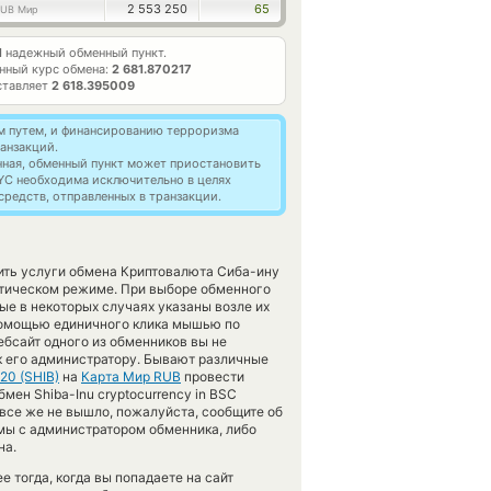
2 553 250
65
UB Мир
1
надежный обменный пункт.
нный курс обмена:
2 681.870217
ставляет
2 618.395009
м путем, и финансированию терроризма
анзакций.
нная, обменный пункт может приостановить
YC необходима исключительно в целях
редств, отправленных в транзакции.
вить услуги обмена Криптовалюта Сиба-ину
атическом режиме. При выборе обменного
ые в некоторых случаях указаны возле их
 помощью единичного клика мышью по
вебсайт одного из обменников вы не
 его администратору. Бывают различные
20 (SHIB)
на
Карта Мир RUB
провести
мен Shiba-Inu cryptocurrency in BSC
е все же не вышло, пожалуйста, сообщите об
ы с администратором обменника, либо
на.
 тогда, когда вы попадаете на сайт