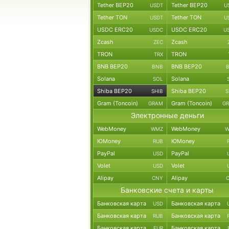
Tether BEP20
Tether BEP20
USDT
U
Tether TON
Tether TON
USDT
U
USDC ERC20
USDC ERC20
USDC
U
Zcash
Zcash
ZEC
TRON
TRON
TRX
BNB BEP20
BNB BEP20
BNB
Solana
Solana
SOL
Shiba BEP20
Shiba BEP20
SHIB
S
Gram (Toncoin)
Gram (Toncoin)
GRAM
G
Электронные деньги
WebMoney
WebMoney
WMZ
W
ЮMoney
ЮMoney
RUB
PayPal
PayPal
USD
Volet
Volet
USD
Alipay
Alipay
CNY
Банковские счета и карты
Банковская карта
Банковская карта
USD
Банковская карта
Банковская карта
RUB
Банковская карта
Банковская карта
EUR