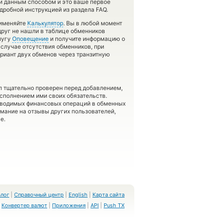
ги данным способом и это ваше первое
дробной инструкцией из раздела FAQ.
рименяйте
Калькулятор
. Вы в любой момент
друг не нашли в таблице обменников
лугу
Оповещение
и получите информацию о
 случае отсутствия обменников, при
риант двух обменов через транзитную
л тщательно проверен перед добавлением,
сполнением ими своих обязательств.
оводимых финансовых операций в обменных
имание на отзывы других пользователей,
е.
Блог
|
Справочный центр
|
English
|
Карта сайта
Конвертер валют
|
Приложения
|
API
|
Push TX