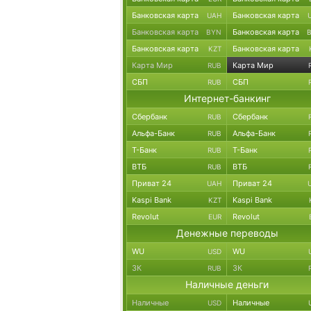
Банковская карта
Банковская карта
UAH
Банковская карта
Банковская карта
BYN
Банковская карта
Банковская карта
KZT
Карта Мир
Карта Мир
RUB
СБП
СБП
RUB
Интернет-банкинг
Сбербанк
Сбербанк
RUB
Альфа-Банк
Альфа-Банк
RUB
Т-Банк
Т-Банк
RUB
ВТБ
ВТБ
RUB
Приват 24
Приват 24
UAH
Kaspi Bank
Kaspi Bank
KZT
Revolut
Revolut
EUR
Денежные переводы
WU
WU
USD
ЗК
ЗК
RUB
Наличные деньги
Наличные
Наличные
USD