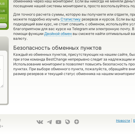
обменника через наш мониторинг. Если вы никогда не меняли день
RUB
посещение нашей системы мониторинга, просто воспользуйтесь по
EUR
Для точного расчета суммы, которую вы получаете или отдаете, п
UAH
можете подробно изучить
Статистику
резервов и курсов. Если вы в
подходящий вам курс, не стоит спешить с обменом, используйте ус
благоприятном для вас курсе на Telegram или электронную почту. В
помощи функции
Двойной обмен
вы сможете найти оптимальный ва
валюту.
Безопасность обменных пунктов
Каждый из обменных пунктов, присутствующих на нашем сайте, бы
при этом команда BestChange непрерывно следит за надлежащим и
Использование мониторинга позволяет повысить безопасность пр
пунктах. При выборе обменного пункта, пожалуйста, обращайте вн
размер резервов и текущий статус обменника на нашем мониторинг
!
Новости
|
8+