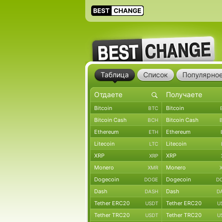
Таблица
Список
Популярно
Bitcoin
Bitcoin
BTC
Bitcoin Cash
Bitcoin Cash
BCH
Ethereum
Ethereum
ETH
Litecoin
Litecoin
LTC
XRP
XRP
XRP
Monero
Monero
XMR
Dogecoin
Dogecoin
DOGE
D
Dash
Dash
DASH
D
Tether ERC20
Tether ERC20
USDT
U
Tether TRC20
Tether TRC20
USDT
U