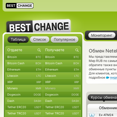
Мониторинг
Таблица
Список
Популярное
Обмен Netel
Мы представляем 
Bitcoin
Bitcoin
BTC
BTC
Мир RUB по самым
Bitcoin Cash
Bitcoin Cash
BCH
BCH
обратите также в
обменные пункты 
Ethereum
Ethereum
ETH
ETH
Для клиентов, ко
Litecoin
Litecoin
LTC
LTC
подробное
вид
XRP
XRP
XRP
XRP
Monero
Monero
XMR
XMR
Dogecoin
Dogecoin
DOGE
DOGE
Курсы обмена
Dash
Dash
DASH
DASH
Tether ERC20
Tether ERC20
USDT
USDT
Обменни
Tether TRC20
Tether TRC20
USDT
USDT
Ex-ATM24