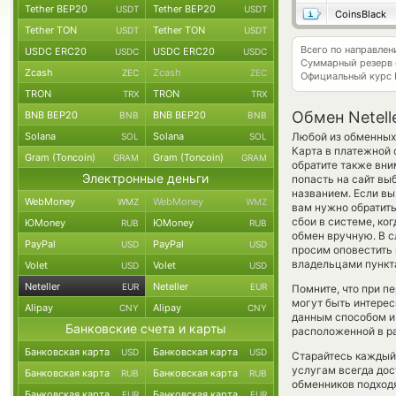
Tether BEP20
Tether BEP20
USDT
USDT
CoinsBlack
Tether TON
Tether TON
USDT
USDT
Всего по направлен
USDC ERC20
USDC ERC20
USDC
USDC
Суммарный резерв
Zcash
Zcash
ZEC
ZEC
Официальный курс
TRON
TRON
TRX
TRX
Обмен Netell
BNB BEP20
BNB BEP20
BNB
BNB
Solana
Solana
Любой из обменных 
SOL
SOL
Карта в платежной
Gram (Toncoin)
Gram (Toncoin)
GRAM
GRAM
обратите также вни
Электронные деньги
попасть на сайт вы
названием. Если вы
WebMoney
WebMoney
WMZ
WMZ
вам нужно обратить
сбои в системе, ко
ЮMoney
ЮMoney
RUB
RUB
обмен вручную. В сл
PayPal
PayPal
USD
USD
просим оповестить
владельцами пункта
Volet
Volet
USD
USD
Neteller
Neteller
EUR
EUR
Помните, что при п
могут быть интерес
Alipay
Alipay
CNY
CNY
данным способом и
Банковские счета и карты
расположенной в ра
Банковская карта
Банковская карта
USD
USD
Старайтесь каждый
услугам всегда до
Банковская карта
Банковская карта
RUB
RUB
обменников подходя
Банковская карта
Банковская карта
EUR
EUR