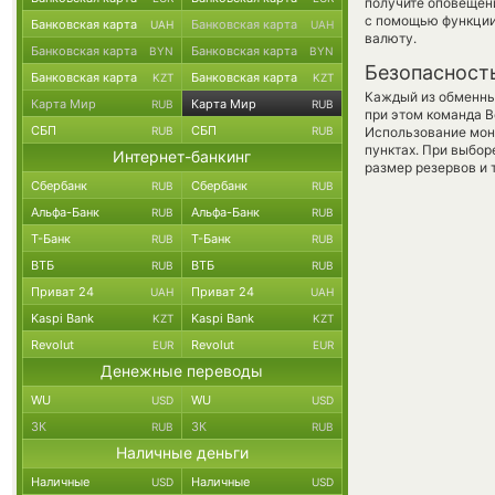
получите оповещени
с помощью функци
Банковская карта
Банковская карта
UAH
UAH
валюту.
Банковская карта
Банковская карта
BYN
BYN
Безопасност
Банковская карта
Банковская карта
KZT
KZT
Каждый из обменны
Карта Мир
Карта Мир
RUB
RUB
при этом команда 
СБП
СБП
RUB
RUB
Использование мон
пунктах. При выбор
Интернет-банкинг
размер резервов и 
Сбербанк
Сбербанк
RUB
RUB
Альфа-Банк
Альфа-Банк
RUB
RUB
Т-Банк
Т-Банк
RUB
RUB
ВТБ
ВТБ
RUB
RUB
Приват 24
Приват 24
UAH
UAH
Kaspi Bank
Kaspi Bank
KZT
KZT
Revolut
Revolut
EUR
EUR
Денежные переводы
WU
WU
USD
USD
ЗК
ЗК
RUB
RUB
Наличные деньги
Наличные
Наличные
USD
USD