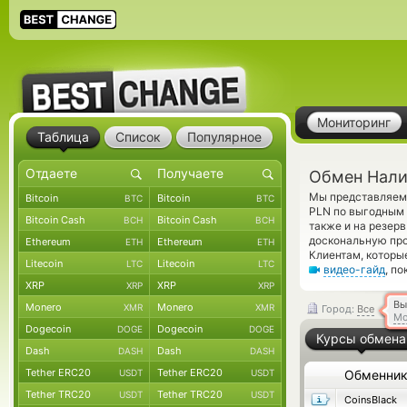
Мониторинг
Таблица
Список
Популярное
Обмен Нали
Мы представляем 
Bitcoin
Bitcoin
BTC
BTC
PLN по выгодным 
Bitcoin Cash
Bitcoin Cash
BCH
BCH
также и на резер
доскональную про
Ethereum
Ethereum
ETH
ETH
Клиентам, которы
Litecoin
Litecoin
LTC
LTC
видео-гайд
, п
XRP
XRP
XRP
XRP
Вы
Monero
Monero
XMR
XMR
Город:
Все
Мо
Dogecoin
Dogecoin
DOGE
DOGE
Курсы обмена
Dash
Dash
DASH
DASH
Tether ERC20
Tether ERC20
USDT
USDT
Обменни
Tether TRC20
Tether TRC20
USDT
USDT
CoinsBlack