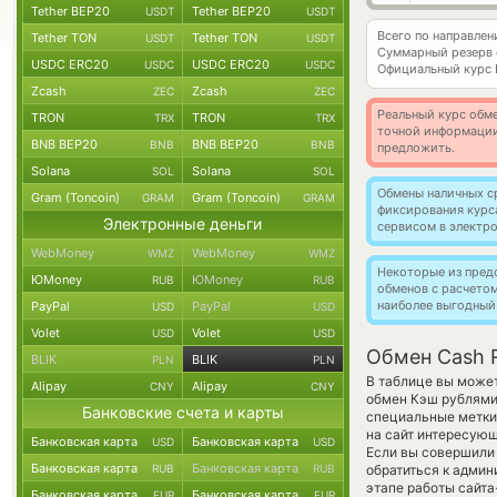
Tether BEP20
Tether BEP20
USDT
USDT
Всего по направле
Tether TON
Tether TON
USDT
USDT
Суммарный резерв
USDC ERC20
USDC ERC20
USDC
USDC
Официальный курс
Zcash
Zcash
ZEC
ZEC
Реальный курс обме
TRON
TRON
TRX
TRX
точной информации
BNB BEP20
BNB BEP20
BNB
BNB
предложить.
Solana
Solana
SOL
SOL
Обмены наличных с
Gram (Toncoin)
Gram (Toncoin)
GRAM
GRAM
фиксирования курс
Электронные деньги
сервисом в электр
WebMoney
WebMoney
WMZ
WMZ
Некоторые из пред
ЮMoney
ЮMoney
RUB
RUB
обменов с расчето
наиболее выгодный
PayPal
PayPal
USD
USD
Volet
Volet
USD
USD
Обмен Cash 
BLIK
BLIK
PLN
PLN
В таблице вы может
Alipay
Alipay
CNY
CNY
обмен Кэш рублям
Банковские счета и карты
специальные метки,
на сайт интересующ
Банковская карта
Банковская карта
USD
USD
Если вы совершили 
Банковская карта
Банковская карта
RUB
RUB
обратиться к админ
этапе работы сайт
Банковская карта
Банковская карта
EUR
EUR