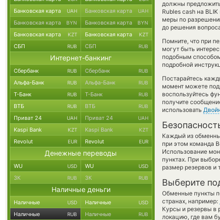
должны предложить 
Банковская карта
Банковская карта
UAH
UAH
Rubles cash на BLIK
меры по разрешени
Банковская карта
Банковская карта
BYN
BYN
до решения вопроса
Банковская карта
Банковская карта
KZT
KZT
Помните, что при п
СБП
СБП
RUB
RUB
могут быть интерес
подобным способом 
Интернет-банкинг
подробной инструкц
Сбербанк
Сбербанк
RUB
RUB
Постарайтесь кажд
Альфа-Банк
Альфа-Банк
RUB
RUB
момент можете под
воспользуйтесь фу
Т-Банк
Т-Банк
RUB
RUB
получите сообщение
ВТБ
ВТБ
RUB
RUB
использовать
Двой
Приват 24
Приват 24
UAH
UAH
Безопасност
Kaspi Bank
Kaspi Bank
KZT
KZT
Каждый из обменны
Revolut
Revolut
EUR
EUR
при этом команда 
Использование мон
Денежные переводы
пунктах. При выбор
WU
WU
USD
USD
размер резервов и 
ЗК
ЗК
RUB
RUB
Выберите по
Наличные деньги
Обменные пункты по
странах, например:
Наличные
Наличные
USD
USD
Курсы и резервы в 
Наличные
Наличные
RUB
RUB
локацию, где вам б