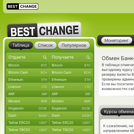
Мониторинг
Таблица
Список
Популярное
Обмен Банко
В таблице отмече
Bitcoin
Bitcoin
BTC
BTC
выгодному курсу 
Bitcoin Cash
Bitcoin Cash
BCH
BCH
резерву валюты B
проверены админ
Ethereum
Ethereum
ETH
ETH
Если вы посетили
Litecoin
Litecoin
LTC
LTC
возможностях сай
XRP
XRP
XRP
XRP
Monero
Monero
XMR
XMR
Dogecoin
Dogecoin
DOGE
DOGE
Курсы обмена
Dash
Dash
DASH
DASH
Tether ERC20
Tether ERC20
USDT
USDT
К сожалению, на
Tether TRC20
Tether TRC20
USDT
USDT
направлением об