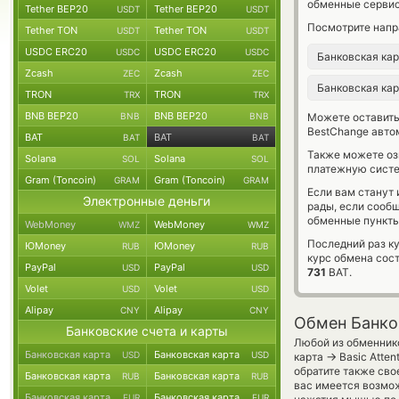
обменные сервис
Tether BEP20
Tether BEP20
USDT
USDT
Посмотрите напр
Tether TON
Tether TON
USDT
USDT
USDC ERC20
USDC ERC20
USDC
USDC
Банковская ка
Zcash
Zcash
ZEC
ZEC
Банковская ка
TRON
TRON
TRX
TRX
BNB BEP20
BNB BEP20
BNB
BNB
Можете оставит
BestChange авто
BAT
BAT
BAT
BAT
Также можете о
Solana
Solana
SOL
SOL
платежную систе
Gram (Toncoin)
Gram (Toncoin)
GRAM
GRAM
Если вам станут
Электронные деньги
рады, если сооб
обменные пункты
WebMoney
WebMoney
WMZ
WMZ
Последний раз к
ЮMoney
ЮMoney
RUB
RUB
курс обмена сос
PayPal
PayPal
USD
USD
731
BAT.
Volet
Volet
USD
USD
Alipay
Alipay
CNY
CNY
Обмен Банко
Банковские счета и карты
Любой из обменнико
Банковская карта
Банковская карта
USD
USD
→
карта
Basic Atte
обратите также сво
Банковская карта
Банковская карта
RUB
RUB
вас имеется возмо
Банковская карта
Банковская карта
EUR
EUR