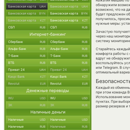
нажатия мышью по п
обнаружили возможн
Банковская карта
Банковская карта
UAH
UAH
возможно, что на 
Банковская карта
Банковская карта
BYN
BYN
будет предложен об
получилось, просим
Банковская карта
Банковская карта
KZT
KZT
нужные меры: уста
СБП
СБП
RUB
RUB
Зачастую получает
Интернет-банкинг
через наш монитори
систему мониторинг
Сбербанк
Сбербанк
RUB
RUB
Альфа-Банк
Альфа-Банк
Старайтесь каждый
RUB
RUB
комфорта работы с 
Т-Банк
Т-Банк
RUB
RUB
вдруг не обнаружил
ВТБ
ВТБ
воспользуйтесь ус
RUB
RUB
или Telegram. В сл
Приват 24
Приват 24
UAH
UAH
оптимальный вариан
Kaspi Bank
Kaspi Bank
KZT
KZT
Безопасност
Revolut
Revolut
EUR
EUR
Каждый из обменны
Денежные переводы
при этом команда 
Использование мон
WU
WU
USD
USD
пунктах. При выбор
ЗК
ЗК
RUB
RUB
размер резервов и 
Наличные деньги
Наличные
Наличные
USD
USD
Наличные
Наличные
RUB
RUB