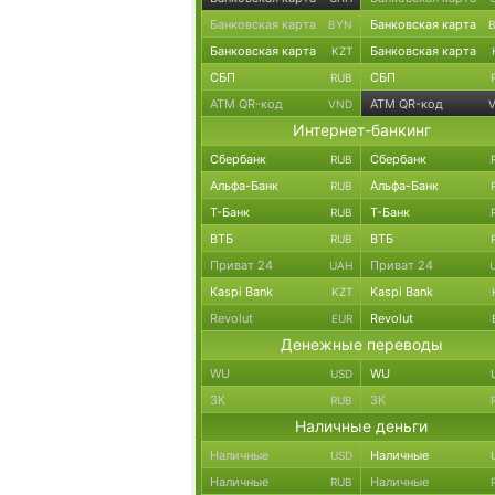
Банковская карта
Банковская карта
BYN
Банковская карта
Банковская карта
KZT
СБП
СБП
RUB
ATM QR-код
ATM QR-код
VND
Интернет-банкинг
Сбербанк
Сбербанк
RUB
Альфа-Банк
Альфа-Банк
RUB
Т-Банк
Т-Банк
RUB
ВТБ
ВТБ
RUB
Приват 24
Приват 24
UAH
Kaspi Bank
Kaspi Bank
KZT
Revolut
Revolut
EUR
Денежные переводы
WU
WU
USD
ЗК
ЗК
RUB
Наличные деньги
Наличные
Наличные
USD
Наличные
Наличные
RUB