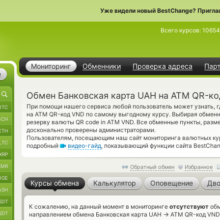
Уже видели новый BestChange? Пригла
Всего курсов:
10654
Мониторинг
Обменники
Проверка адреса
Пар
е
Обмен Банковская карта UAH на ATM QR-к
При помощи нашего сервиса любой пользователь может узнать, 
BTC
на ATM QR-код VND по самому выгодному курсу. Выбирая обменны
BCH
резерву валюты QR code in ATM VND. Все обменные пункты, разм
досконально проверены администраторами.
ETH
Пользователям, посещающим наш сайт мониторинга валютных кур
LTC
подробный
видео-гайд
, показывающий функции сайта BestChan
XRP
XMR
Обратный обмен
Избранное
OGE
Курсы обмена
Калькулятор
Оповещение
Дво
ASH
SDT
К сожалению, на данный момент в мониторинге
отсутствуют
обм
SDT
→
направлением обмена Банковская карта UAH
ATM QR-код VND 