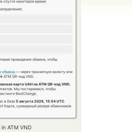
e спустя некоторое время.
направления:
словия проведения обмена, чтобы
о обмена
— через транзитную валюту или
→
ATM QR-код VND.
овская карта UAH на ATM QR-код VND
,
нтактов. Мы постараемся, чтобы
истинге BestChange.
ас в базе
5 августа 2026, 15:54 UTC
.
H Карта, суммарный резерв обменников
 in ATM VND