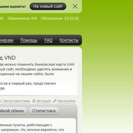
На новый сайт
шаем оценить!
91
Обменников:
616
Обновление:
23:53:52
тнерам
Помощь
FAQ
Контакты
од VND
где можно поменять Банковская карта UAH
й сайт, необходимо уделять внимание и
ещенные на нашем сайте, были
сов в первый раз, представлен
ge.
Несоответствие
История
Настройка
йной обмен
Статистика
енные пункты, работающие с
напрямую. Но, вполне вероятно, что