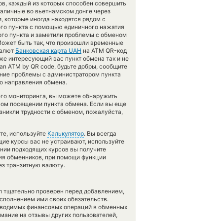
ов, каждый из которых способен совершить
аличные во вьетнамском донге через
, которые иногда находятся рядом с
ого пункта с помощью единичного нажатия
ого пункта и заметили проблемы с обменом
Может быть так, что произошли временные
валют
Банковская карта UAH
на ATM QR-код
же интересующий вас пункт обмена так и не
 an ATM by QR code, будьте добры, сообщите
ние проблемы с администратором пункта
го направления обмена.
его мониторинга, вы можете обнаружить
ом посещении пункта обмена. Если вы еще
зникли трудности с обменом, пожалуйста,
те, используйте
Калькулятор
. Вы всегда
щие курсы вас не устраивают, используйте
ении подходящих курсов вы получите
вия обменников, при помощи функции
ез транзитную валюту.
л тщательно проверен перед добавлением,
сполнением ими своих обязательств.
оводимых финансовых операций в обменных
имание на отзывы других пользователей,