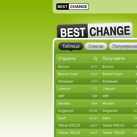
Таблица
Список
Популярно
Bitcoin
Bitcoin
BTC
Bitcoin Cash
Bitcoin Cash
BCH
Ethereum
Ethereum
ETH
Litecoin
Litecoin
LTC
XRP
XRP
XRP
Monero
Monero
XMR
Dogecoin
Dogecoin
DOGE
D
Dash
Dash
DASH
D
Tether ERC20
Tether ERC20
USDT
U
Tether TRC20
Tether TRC20
USDT
U