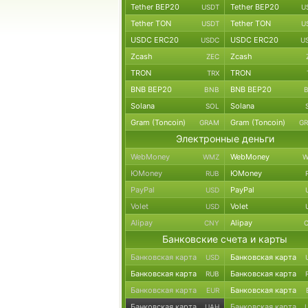
Tether BEP20
Tether BEP20
USDT
U
Tether TON
Tether TON
USDT
U
USDC ERC20
USDC ERC20
USDC
U
Zcash
Zcash
ZEC
TRON
TRON
TRX
BNB BEP20
BNB BEP20
BNB
Solana
Solana
SOL
Gram (Toncoin)
Gram (Toncoin)
GRAM
G
Электронные деньги
WebMoney
WebMoney
WMZ
W
ЮMoney
ЮMoney
RUB
PayPal
PayPal
USD
Volet
Volet
USD
Alipay
Alipay
CNY
Банковские счета и карты
Банковская карта
Банковская карта
USD
Банковская карта
Банковская карта
RUB
Банковская карта
Банковская карта
EUR
Банковская карта
Банковская карта
UAH