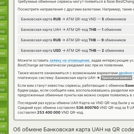
требуемые обменные сервисы могут появиться в базе BestChang
SDT
Посмотрите направления с другими валютами. Например, такие 
SDT
SDC
→
Банковская карта
RUB
ATM QR-код VND —
5
обменников
ZEC
→
Банковская карта UAH
ATM QR-код
THB
—
1
обменник
TRX
BNB
→
Банковская карта
RUB
ATM QR-код
THB
—
9
обменников
SOL
→
Банковская карта
USD
ATM QR-код
THB
—
2
обменника
RAM
Можете оставить
заявку на оповещение
, задав интересующие у
BestChange автоматически уведомил вас при их появлении.
MZ
Также можете ознакомиться с возможными вариантами
двойног
RUB
→
платежную систему: Банковская карта UAH
Транзитная валюта
USD
Если вам станут известны сервисы, работающие с обменом
Банк
USD
будем рады, если сообщите нам, воспользовавшись разделом ко
предложенные обменные пункты как можно скорее появились в л
CNY
Последний раз курсы обмена UAH Карта на VND QR-код были у н
Средний курс обмена составлял
536.600760
VND QR-код за
1
UA
USD
составлял
253 400 000
VND QR-код.
RUB
EUR
Об обмене Банковская карта UAH на QR code
UAH