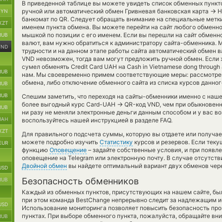
В приведенной таблице вы можете увидеть список обменных пункт
→
ручной или автоматический обмен Гривневая банковская карта
Н
BYN
банкомат по QR. Следует обращать внимание на специальные метки
KZT
именем пункта обмена. Вы можете перейти на сайт любого обменн
мышкой по позиции с его именем. Если вы перешли на сайт обменн
RUB
валют, вам нужно обратиться к администратору сайта-обменника. 
VND
трудности и на данном этапе работы сайта автоматический обмен 
VND невозможен, тогда вам могут предложить ручной обмен. Если 
сумел обменять Credit Card UAH на Cash in Vietnamese dong through
RUB
нам. Мы своевременно примем соответствующие меры: рассмотре
обмена, либо отключение обменного сайта из списка курсов данно
RUB
RUB
Спешим заметить, что переходя на сайты-обменники именно с наш
→
более выгодный курс Card-UAH
QR-код VND, чем при обыкновенн
RUB
ни разу не меняли электронные деньги данным способом и у вас во
UAH
воспользуйтесь нашей инструкцией в разделе FAQ.
KZT
Для правильного подсчета суммы, которую вы отдаете или получае
можете подробно изучить
Статистику
курсов и резервов. Если теку
EUR
функцию
Оповещение
– задайте собственные условия, и при появл
оповещение на Telegram или электронную почту. В случае отсутст
Двойной обмен
вы найдете оптимальный вариант двух обменов чер
USD
Безопасность обменников
RUB
Каждый из обменных пунктов, присутствующих на нашем сайте, бы
при этом команда BestChange непрерывно следит за надлежащим и
USD
Использование мониторинга позволяет повысить безопасность пр
пунктах. При выборе обменного пункта, пожалуйста, обращайте вн
RUB