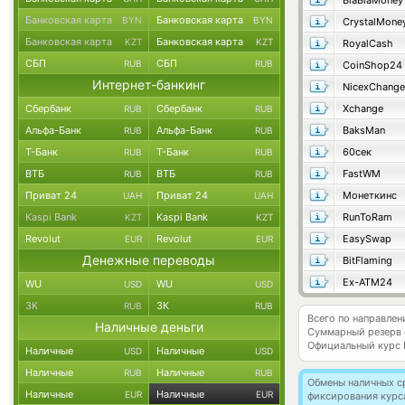
BlaBlaMoney
Банковская карта
Банковская карта
BYN
BYN
CrystalMone
Банковская карта
Банковская карта
KZT
KZT
RoyalCash
СБП
СБП
RUB
RUB
CoinShop24
Интернет-банкинг
NicexChange
Сбербанк
Сбербанк
Xchange
RUB
RUB
Альфа-Банк
Альфа-Банк
BaksMan
RUB
RUB
Т-Банк
Т-Банк
60сек
RUB
RUB
ВТБ
ВТБ
FastWM
RUB
RUB
Приват 24
Приват 24
Монеткинс
UAH
UAH
Kaspi Bank
Kaspi Bank
RunToRam
KZT
KZT
Revolut
Revolut
EasySwap
EUR
EUR
Денежные переводы
BitFlaming
Ex-ATM24
WU
WU
USD
USD
ЗК
ЗК
RUB
RUB
Всего по направле
Наличные деньги
Суммарный резерв
Официальный курс
Наличные
Наличные
USD
USD
Наличные
Наличные
RUB
RUB
Обмены наличных с
Наличные
Наличные
EUR
EUR
фиксирования курс