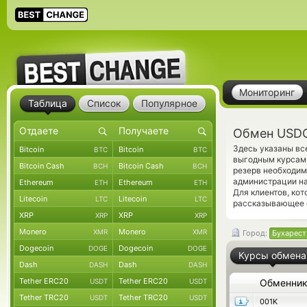
Мониторинг
Таблица
Список
Популярное
Обмен USDC
Здесь указаны в
Bitcoin
Bitcoin
BTC
BTC
выгодным курсам 
Bitcoin Cash
Bitcoin Cash
BCH
BCH
резерв необходим
администрации на
Ethereum
Ethereum
ETH
ETH
Для клиентов, ко
Litecoin
Litecoin
LTC
LTC
рассказывающее о
XRP
XRP
XRP
XRP
Monero
Monero
XMR
XMR
Город:
Бухарест
Dogecoin
Dogecoin
DOGE
DOGE
Курсы обмена
Dash
Dash
DASH
DASH
Tether ERC20
Tether ERC20
USDT
USDT
Обменни
Tether TRC20
Tether TRC20
USDT
USDT
001K