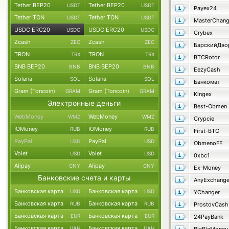
Tether BEP20
Tether BEP20
USDT
USDT
Payex24
Tether TON
Tether TON
USDT
USDT
MasterChan
USDC ERC20
USDC ERC20
USDC
USDC
Crybex
Zcash
Zcash
ZEC
ZEC
TRON
TRON
TRX
TRX
BTCRotor
BNB BEP20
BNB BEP20
BNB
BNB
EezyCash
Solana
Solana
SOL
SOL
Банкомат
Gram (Toncoin)
Gram (Toncoin)
GRAM
GRAM
Kingex
Электронные деньги
Best-Obmen
WebMoney
WebMoney
WMZ
WMZ
Crypcie
ЮMoney
ЮMoney
RUB
RUB
First-BTC
PayPal
PayPal
USD
USD
ObmenoFF
Volet
Volet
USD
USD
0xbc1
Alipay
Alipay
CNY
CNY
Ex-Money
Банковские счета и карты
AnyExchang
Банковская карта
Банковская карта
USD
USD
YChanger
Банковская карта
Банковская карта
RUB
RUB
ProstovCash
Банковская карта
Банковская карта
EUR
EUR
24PayBank
Банковская карта
Банковская карта
UAH
UAH