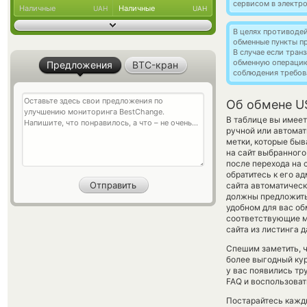
сервисом в электр
Наличные
Наличные
UAH
UAH
В целях противоде
обменные пункты п
В случае если тра
обменную операци
Предложения
BTC-кран
соблюдения требов
Об обмене US
В таблице вы имеет
ручной или автома
метки, которые быв
на сайт выбранного
после перехода на 
обратитесь к его а
сайта автоматичес
должны предложить 
удобном для вас об
соответствующие м
сайта из листинга 
Спешим заметить, 
более выгодный к
у вас появились тр
FAQ и воспользоват
Постарайтесь кажд