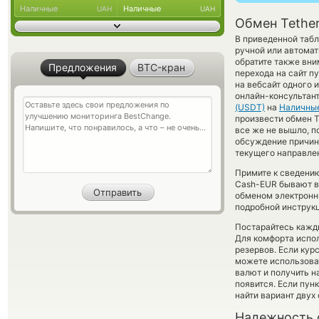
Наличные
Наличные
UAH
UAH
Обмен Tethe
В приведенной табл
ручной или автомат
обратите также вни
Предложения
BTC-кран
перехода на сайт п
на вебсайт одного 
онлайн-консультант
(USDT)
на
Наличны
произвести обмен T
все же не вышло, 
обсуждение причины
текущего направле
Примите к сведению
Cash-EUR бывают вы
обменом электронны
подробной инструк
Постарайтесь кажд
Для комфорта испол
резервов. Если кур
можете использова
валют и получить н
появится. Если пун
найти вариант двух
Надежность 