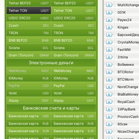
Tether BEP20
Tether BEP20
USDT
USDT
MultiXchang
Tether TON
Tether TON
USDT
USDT
001K
USDC ERC20
USDC ERC20
USDC
USDC
Payex24
Zcash
Zcash
ZEC
ZEC
Kingex
TRON
TRON
TRX
TRX
BNB BEP20
BNB BEP20
BNB
BNB
CrystalMone
Solana
Solana
SOL
SOL
FastWM
Gram (Toncoin)
Gram (Toncoin)
GRAM
GRAM
2rbina
Электронные деньги
Вобменка
WebMoney
WebMoney
WMZ
WMZ
BTCRotor
ЮMoney
ЮMoney
RUB
RUB
BTCWorm
PayPal
PayPal
USD
USD
NordChange
Volet
Volet
USD
USD
BlaBlaMoney
Alipay
Alipay
CNY
CNY
RoyalCash
Банковские счета и карты
24PayBank
Банковская карта
Банковская карта
USD
USD
ProstovCash
Банковская карта
Банковская карта
RUB
RUB
60сек
Банковская карта
Банковская карта
EUR
EUR
NicexChange
Банковская карта
Банковская карта
UAH
UAH