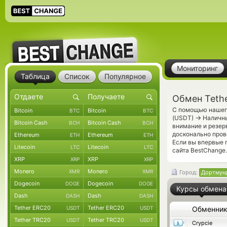
Мониторинг
Таблица
Список
Популярное
Обмен Teth
С помощью нашего
Bitcoin
Bitcoin
BTC
BTC
→
(USDT)
Наличны
Bitcoin Cash
Bitcoin Cash
BCH
BCH
внимание и резер
досконально про
Ethereum
Ethereum
ETH
ETH
Если вы впервые 
Litecoin
Litecoin
LTC
LTC
сайта BestChange.
XRP
XRP
XRP
XRP
Monero
Monero
XMR
XMR
Город:
Дортмун
Dogecoin
Dogecoin
DOGE
DOGE
Курсы обмена
Dash
Dash
DASH
DASH
Tether ERC20
Tether ERC20
USDT
USDT
Обменни
Tether TRC20
Tether TRC20
USDT
USDT
Crypcie