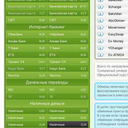
Банкомат
Банковская карта
Банковская карта
BYN
BYN
Xchange
Банковская карта
Банковская карта
KZT
KZT
BaksMan
СБП
СБП
RUB
RUB
AbcObmen
Интернет-банкинг
Монеткинс
Сбербанк
Сбербанк
EasySwap
RUB
RUB
Альфа-Банк
Альфа-Банк
Ex-Money
RUB
RUB
Т-Банк
Т-Банк
YChanger
RUB
RUB
ВТБ
ВТБ
Ex-ATM24
RUB
RUB
Приват 24
Приват 24
UAH
UAH
Всего по направлен
Kaspi Bank
Kaspi Bank
KZT
KZT
Суммарный резерв
Официальный курс
Revolut
Revolut
EUR
EUR
Денежные переводы
Обмены наличных с
WU
WU
USD
USD
фиксирования курс
сервисом в электр
ЗК
ЗК
RUB
RUB
Наличные деньги
В целях противоде
Наличные
Наличные
USD
USD
обменные пункты п
В случае если тра
Наличные
Наличные
RUB
RUB
обменную операци
соблюдения требов
Наличные
Наличные
EUR
EUR